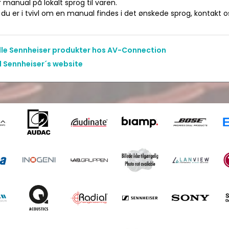
manual på lokalt sprog til varen.
du er i tvivl om en manual findes i det ønskede sprog, kontakt os 
alle Sennheiser produkter hos AV-Connection
l Sennheiser´s website