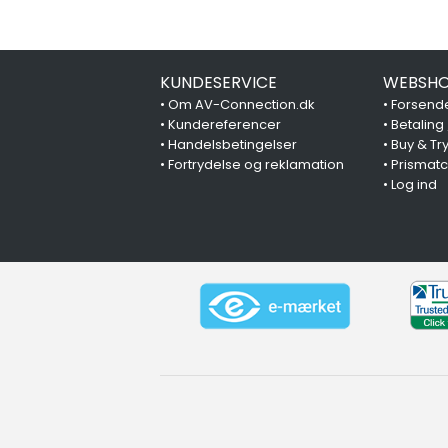
KUNDESERVICE
WEBSHO
•
Om AV-Connection.dk
•
Forsende
•
Kundereferencer
•
Betaling
•
Handelsbetingelser
•
Buy & Tr
•
Fortrydelse og reklamation
•
Prismat
•
Log ind