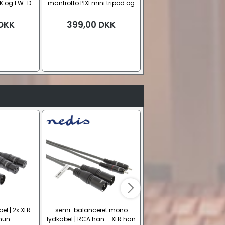
 SK og EW-D
manfrotto PIXI mini tripod og
kondensator, supercardi
A70)
holder til smartphone
til SKM
DKK
399,00
DKK
1.799,00
DKK
el | 2x XLR
semi-balanceret mono
XLR til Jack kabel (XLR h
 hun
lydkabel | RCA han – XLR han
6.35 Jack)