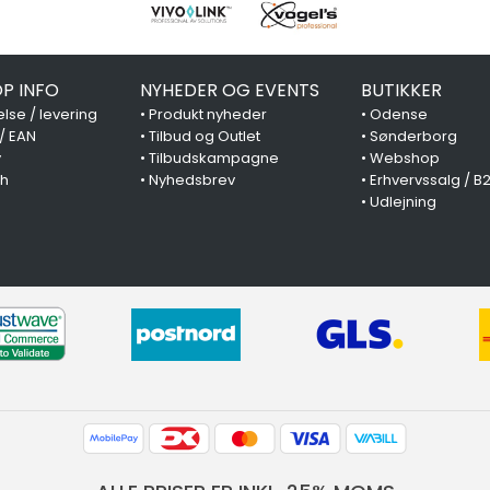
P INFO
NYHEDER OG EVENTS
BUTIKKER
lse / levering
•
Produkt nyheder
•
Odense
 / EAN
•
Tilbud og Outlet
•
Sønderborg
y
•
Tilbudskampagne
•
Webshop
ch
•
Nyhedsbrev
•
Erhvervssalg / B
•
Udlejning