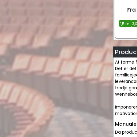
Fra
1,5 m.
3,
Produce
At forme 
Det er de
familieeje
leverandør
tredje gen
Wennebost
Imponerend
motivation
Manualer
Da produce