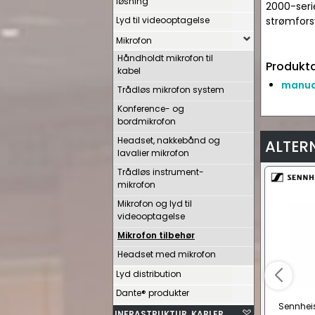
løsning
2000-seri
Lyd til videooptagelse
strømfors
Mikrofon
Håndholdt mikrofon til
Produkta
kabel
manual
Trådløs mikrofon system
Konference- og
bordmikrofon
Headset, nakkebånd og
ALTER
lavalier mikrofon
Trådløs instrument-
mikrofon
Mikrofon og lyd til
videooptagelse
Mikrofon tilbehør
Headset med mikrofon
Lyd distribution
Dante® produkter
Sennhei
INFRASTRUKTUR, KABLER