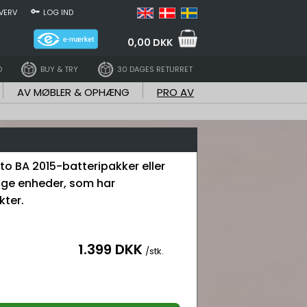
VERV
LOG IND
0,00 DKK
D
BUY & TRY
30 DAGES RETURRET
AV MØBLER & OPHÆNG
PRO AV
to BA 2015-batteripakker eller
e enheder, som har
kter.
1.399 DKK
/stk.