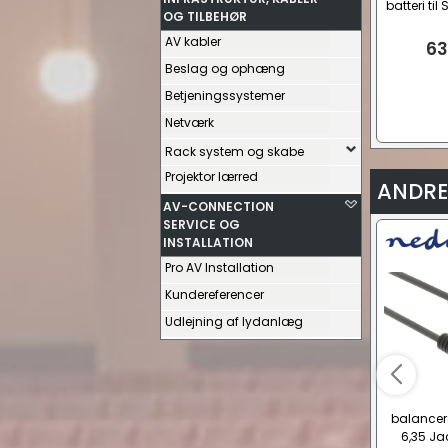
batteri ti
OG TILBEHØR
2
AV kabler
63
Beslag og ophæng
Betjeningssystemer
Netværk
Rack system og skabe
Projektor lærred
ANDRE
AV-CONNECTION
SERVICE OG
INSTALLATION
Pro AV Installation
Kundereferencer
Udlejning af lydanlæg
balancere
6,35 Ja