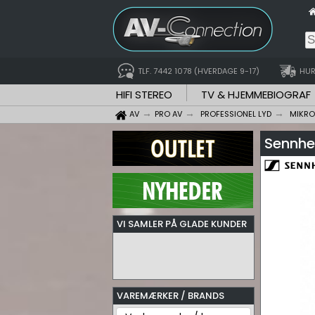
TLF. 7442 1078 (HVERDAGE 9-17)
HUR
HIFI STEREO
TV & HJEMMEBIOGRAF
AV
PRO AV
PROFESSIONEL LYD
MIKR
Sennhei
VI SAMLER PÅ GLADE KUNDER
VAREMÆRKER / BRANDS