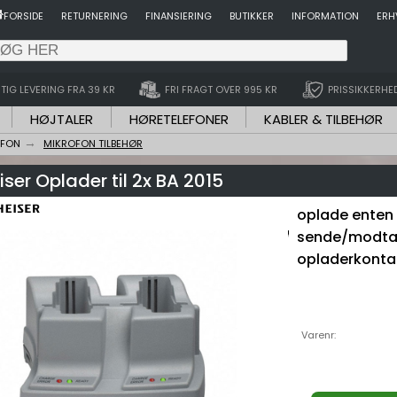
FORSIDE
RETURNERING
FINANSIERING
BUTIKKER
INFORMATION
ERH
TIG LEVERING FRA 39 KR
FRI FRAGT OVER 995 KR
PRISSIKKERHE
HØJTALER
HØRETELEFONER
KABLER & TILBEHØR
OFON
MIKROFON TILBEHØR
ser Oplader til 2x BA 2015
oplade enten 
sende/modtag
opladerkonta
Varenr: