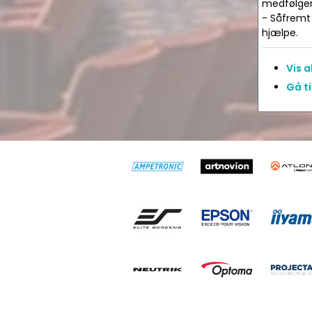
medfølger 
- Såfremt 
hjælpe.
Vis 
Gå ti