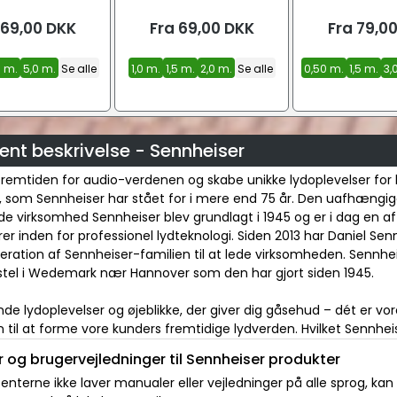
jack han
69,00
DKK
Fra
69,00
DKK
Fra
79,0
0 m.
5,0 m.
Se alle
1,0 m.
1,5 m.
2,0 m.
Se alle
0,50 m.
1,5 m.
3,
nt beskrivelse - Sennheiser
fremtiden for audio-verdenen og skabe unikke lydoplevelser for
t, som Sennheiser har stået for i mere end 75 år. Den uafhængi
de virksomhed Sennheiser blev grundlagt i 1945 og er i dag en a
er inden for professionel lydteknologi. Siden 2013 har Daniel Se
eration af Sennheiser-familien til at lede virksomheden. Sennhe
el i Wedemark nær Hannover som den har gjort siden 1945.
e lydoplevelser og øjeblikke, der giver dig gåsehud – dét er vor
 til at forme vore kunders fremtidige lydverden. Hvilket Sennheis
 og brugervejledninger til Sennheiser produkter
nterne ikke laver manualer eller vejledninger på alle sprog, kan