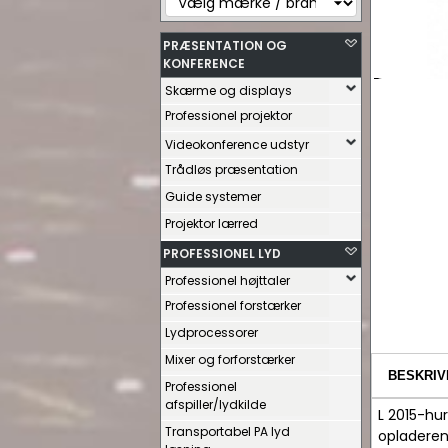
PRÆSENTATION OG
KONFERENCE
Skærme og displays
Professionel projektor
Videokonference udstyr
Trådløs præsentation
Guide systemer
Projektor lærred
PROFESSIONEL LYD
Professionel højttaler
Professionel forstærker
Lydprocessorer
Mixer og forforstærker
BESKRIV
Professionel
afspiller/lydkilde
L 2015-hu
Transportabel PA lyd
opladeren