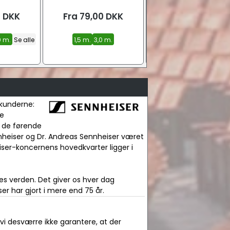
0
DKK
Fra
79,00
DKK
Fra
69,00
DKK
0 m.
Se alle
1,5 m.
3,0 m.
1,5 m.
3,0 m.
5,0 m.
Se a
 kunderne:
ge
f de førende
nnheiser og Dr. Andreas Sennheiser været
iser-koncernens hovedkvarter ligger i
es verden. Det giver os hver dag
er har gjort i mere end 75 år.
 vi desværre ikke garantere, at der