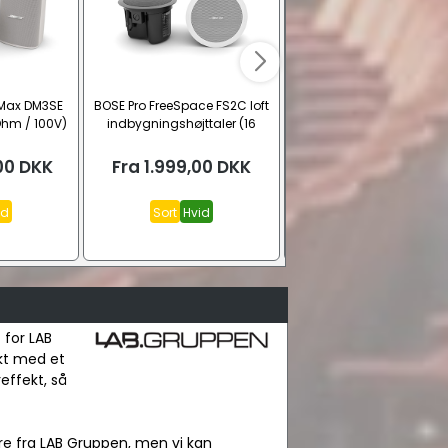
nMax DM3SE
BOSE Pro FreeSpace FS2C loft
Teac PD-301DAB-X C
Ohm / 100V)
indbygningshøjttaler (16
afspiller med FM (USB og
Ohm / 100V)
00
DKK
Fra
1.999,00
DKK
Fra
3.399,00
DK
id
Sort
Hvid
Sort
Sølv
 for LAB
ekt med et
effekt, så
e fra LAB Gruppen, men vi kan