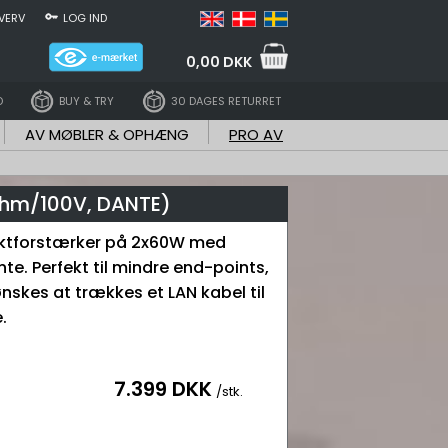
VERV
LOG IND
0,00 DKK
D
BUY & TRY
30 DAGES RETURRET
AV MØBLER & OPHÆNG
PRO AV
Ohm/100V, DANTE)
ektforstærker på 2x60W med
te. Perfekt til mindre end-points,
nskes at trækkes et LAN kabel til
.
7.399 DKK
/stk.