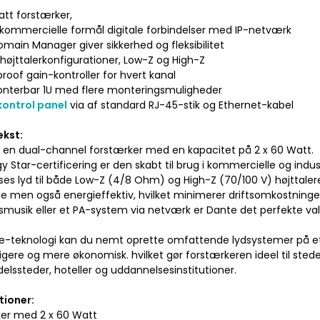
att forstærker,
il kommercielle formål digitale forbindelser med IP-netværk
main Manager giver sikkerhed og fleksibilitet
e højttalerkonfigurationer, Low-Z og High-Z
roof gain-kontroller for hvert kanal
nterbar 1U med flere monteringsmuligheder
ontrol panel
via af standard RJ-45-stik og Ethernet-kabel
ekst:
 en dual-channel forstærker med en kapacitet på 2 x 60 Watt.
 Star-certificering er den skabt til brug i kommercielle og indust
sses lyd til både Low-Z (4/8 Ohm) og High-Z (70/100 V) højttaler
e men også energieffektiv, hvilket minimerer driftsomkostninger
usik eller et PA-system via netværk er Dante det perfekte valg, i
-teknologi kan du nemt oprette omfattende lydsystemer på et 
gere og mere økonomisk. hvilket gør forstærkeren ideel til stede
elssteder, hoteller og uddannelsesinstitutioner.
tioner:
ker med 2 x 60 Watt