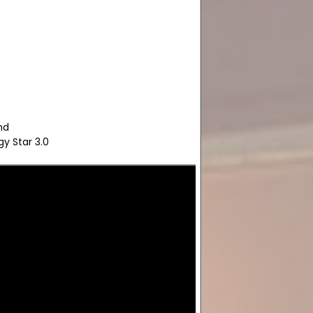
nd
gy Star 3.0