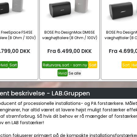
o FreeSpace FS4SE
BOSE Pro DesignMax DM6SE
BOSE Pro Desig
lere (8 Ohm / 100V)
væghøjttalere (8 Ohm / 100V)
væghøjttaler (8 
.799,00
DKK
Fra
6.499,00
DKK
Fra
4.699,
Hvid
Sort
Returvare, sort - som ny
Sort
Sort
Hv
Hvid
Se alle
ent beskrivelse - LAB.Gruppen
ducent af processionelle installations- og PA forstærkere. Målet
nginører, har altid været at lavere højst muligt forstærker eff
f strømforbrug. Så hvis dit behov er rå mængder af forstærker
ov en LAB forstærker!
tion fokuserer primært på de kompakte installationsforstærker