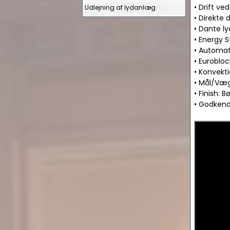
• Drift v
Udlejning af lydanlæg
• Direkte 
• Dante ly
• Energy S
• Automat
• Euroblo
• Konvekti
• Mål/Væg
• Finish: 
• Godkende