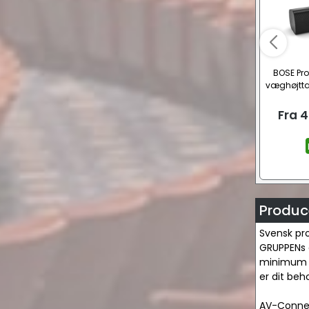
BOSE Pr
væghøjtta
Fra
4
Produc
Svensk pro
GRUPPENs e
minimum a
er dit beh
AV-Connec