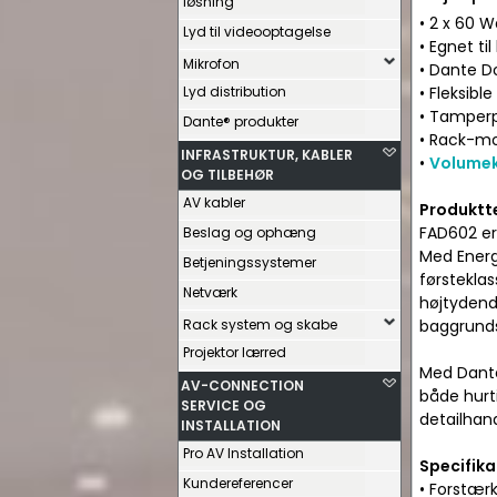
løsning
• 2 x 60 W
Lyd til videooptagelse
• Egnet t
Mikrofon
• Dante Do
Lyd distribution
• Fleksibl
• Tamperp
Dante® produkter
• Rack-mo
INFRASTRUKTUR, KABLER
•
Volumek
OG TILBEHØR
AV kabler
Produktt
FAD602 er
Beslag og ophæng
Med Energy
Betjeningssystemer
førstekla
Netværk
højtydend
Rack system og skabe
baggrundsm
Projektor lærred
Med Dante
AV-CONNECTION
både hurti
SERVICE OG
detailhand
INSTALLATION
Pro AV Installation
Specifika
Kundereferencer
• Forstær