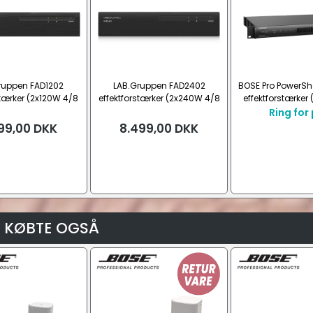
ruppen FAD1202
LAB.Gruppen FAD2402
BOSE Pro PowerS
stærker (2x120W 4/8
effektforstærker (2x240W 4/8
effektforstærker
100V, DANTE)
Ohm/100V, DANTE)
Ohm/100
Ring for 
99,00
DKK
8.499,00
DKK
 KØBTE OGSÅ