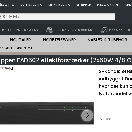
FORSIDE
RETURNERING
FINANSIERING
BUTIKKER
INFORMATION
ERH
TIG LEVERING FRA 39 KR
FRI FRAGT OVER 995 KR
PRISSIKKERHE
HØJTALER
HØRETELEFONER
KABLER & TILBEHØR
SSIONEL FORSTÆRKER
uppen FAD602 effektforstærker (2x60W 4/8 
2-Kanals eff
indbygget Dan
hvor der kun ø
lydforbindelse
Varenr: