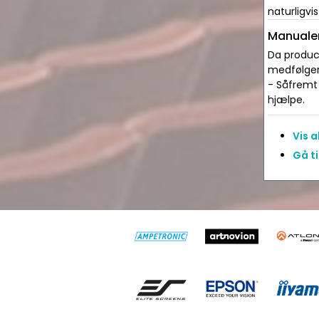
naturligvi
Manualer
Da produce
medfølger 
- Såfremt 
hjælpe.
Vis 
Gå t