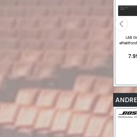
LAB.G
effektfor
Ohm/
7.9
ANDRE