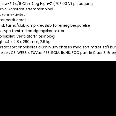
ed Low-Z (4/8 Ohm) og High-Z (70/100 V) pr. udgang
drive, konstant strømteknologi
dkonnektivitet
tar certificeret
isk tænd/sluk ramp kredsløb for energibesparelse
ck type forstærkerudgangskontakter
onskølet, ventilatorfri teknologi
t: 44 x 218 x 280 mm, 2.6 kg
Børstet sort anodiseret aluminium chassis med sort malet stål bu
lser: CE, WEEE, cTUVus, PSE, RCM, RoHS, FCC part 15 Class B, Ener