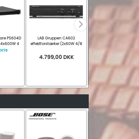
hare PS604D
LAB.Gruppen CA602
LAB.Gruppen FA602
 (4x600W 4
effektforstærker (2x60W 4/8
effektforstærker (2x60W 
V)
Ohm/100V)
Ohm/100V)
pris
4.799,00
DKK
5.479,00
DKK