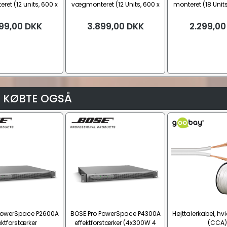
et (12 units, 600 x
vægmonteret (12 Units, 600 x
monteret (18 Unit
 x 605 mm.)
500 x 655 mm.)
x 905 m
99,00
DKK
3.899,00
DKK
2.299,00
 KØBTE OGSÅ
PowerSpace P2600A
BOSE Pro PowerSpace P4300A
Højttalerkabel, hv
ektforstærker
effektforstærker (4x300W 4
(CCA)