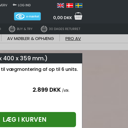
VERV
LOG IND
0,00 DKK
D
BUY & TRY
30 DAGES RETURRET
AV MØBLER & OPHÆNG
PRO AV
 x 400 x 359 mm.)
 til vægmontering af op til 6 units.
2.899 DKK
/stk.
LÆG I KURVEN