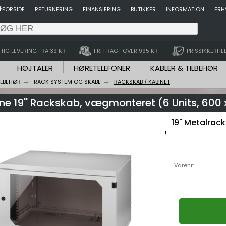
FORSIDE
RETURNERING
FINANSIERING
BUTIKKER
INFORMATION
ERH
TIG LEVERING FRA 39 KR
FRI FRAGT OVER 995 KR
PRISSIKKERHE
HØJTALER
HØRETELEFONER
KABLER & TILBEHØR
ILBEHØR
RACK SYSTEM OG SKABE
RACKSKAB / KABINET
ne 19'' Rackskab, vægmonteret (6 Units, 600
19" Metalrack
Varenr: