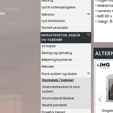
• Lågen k
løsning
• Maksima
Lyd til videooptagelse
• Leveres 
Mikrofon
• Mål 60 x
Lyd distribution
• Vægt: 15
Dante® produkter
INFRASTRUKTUR, KABLER
OG TILBEHØR
AV kabler
ALTER
Beslag og ophæng
Betjeningssystemer
Netværk
Rack system og skabe
Rackskab / kabinet
Strømdistribution til rack
system
Rack kabinet tilbehør
Neutrik panelstik
Stageli
Projektor lærred