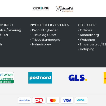
P INFO
NYHEDER OG EVENTS
BUTIKKER
lse / levering
•
Produkt nyheder
•
Odense
 / EAN
•
Tilbud og Outlet
•
Sønderborg
y
•
Tilbudskampagne
•
Webshop
ch
•
Nyhedsbrev
•
Erhvervssalg / B
•
Udlejning