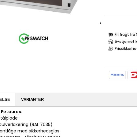
Fri fragt fr
5-stjernet 
Prissikkerhe
ELSE
VARIANTER
Fetaures:
 stålplade
pulverlakering (RAL 7035)
frontlåge med sikkerhedsglas