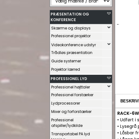
PRÆSENTATION OG
KONFERENCE
Skærme og displays
Professionel projektor
Videokonference udstyr
Trådløs præsentation
Guide systemer
Projektor lærred
PROFESSIONEL LYD
Professionel højttaler
Professionel forstærker
BESKRIV
Lydprocessorer
Mixer og forforstærker
RACK-6W 
• Udført i
Professionel
afspiller/lydkilde
• Lysegrå 
• Låsbar 
Transportabel PA lyd