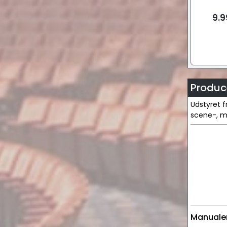
(2x6
O
9.9
Produce
Udstyret f
scene-, mu
Manualer