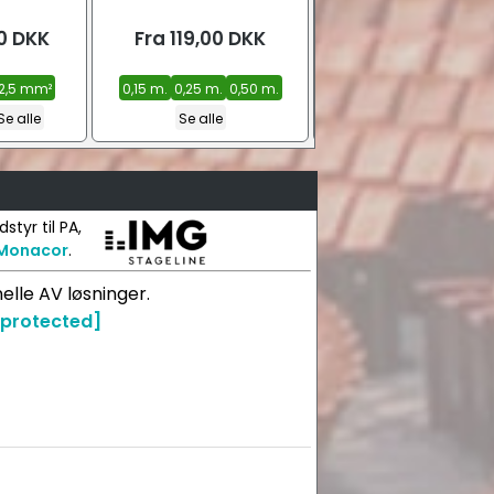
0
DKK
Fra
119,00
DKK
Fra
149,00
DKK
 2,5 mm²
0,15 m.
0,25 m.
0,50 m.
Sort
Hvid
Se alle
Se alle
tyr til PA,
Monacor
.
elle AV løsninger.
 protected]