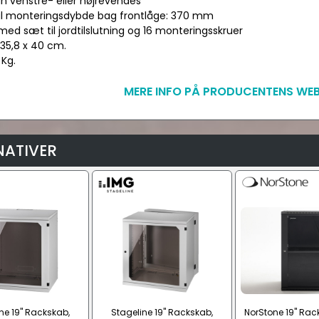
an venstre- eller højrevendes
l monteringsdybde bag frontlåge: 370 mm
med sæt til jordtilslutning og 16 monteringsskruer
 35,8 x 40 cm.
 Kg.
MERE INFO PÅ PRODUCENTENS WEB
NATIVER
ne 19" Rackskab,
Stageline 19" Rackskab,
NorStone 19" Ra