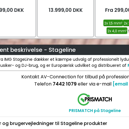
00W/1x1200W 4
Ohm/100V)
hm/100V)
99,00
DKK
13.999,00
DKK
Fra
299,0
2x 1,5 mm²
2x
2x 4,0 mm²
nt beskrivelse - Stageline
ra IMG StageLine dækker et kæmpe udvalg af professionelt lyduds
siker- og DJ-brug, og er Europærisk udvilket og distribueret af
Kontakt AV-Connection for tilbud på profession
Telefon
7442 1079
eller via e-mail
[email
PRISMATCH på Stageline
 og brugervejledninger til Stageline produkter