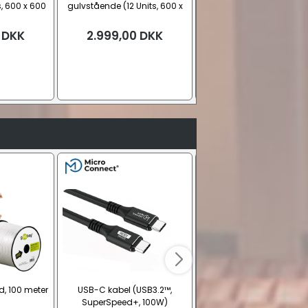
s, 600 x 600
gulvstående (12 Units, 600 x
gulvstående (18 Units, 6
m.)
600 x 720 mm.)
600 x 985 mm.)
DKK
2.999,00
DKK
3.399,00
DKK
id, 100 meter
USB-C kabel (USB3.2™,
USB-C oplader, kompa
SuperSpeed+, 100W)
(30W PD)