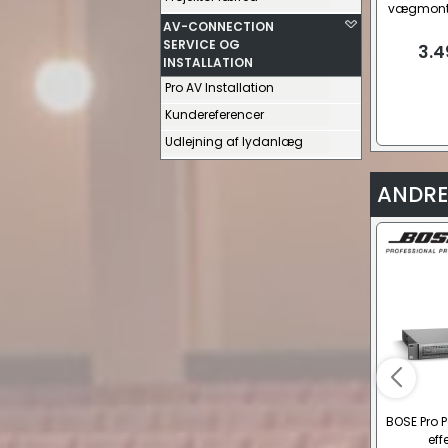
vægmonter
AV-CONNECTION
400
SERVICE OG
3.4
INSTALLATION
Pro AV Installation
Kundereferencer
Udlejning af lydanlæg
ANDRE
BOSE Pro 
eff