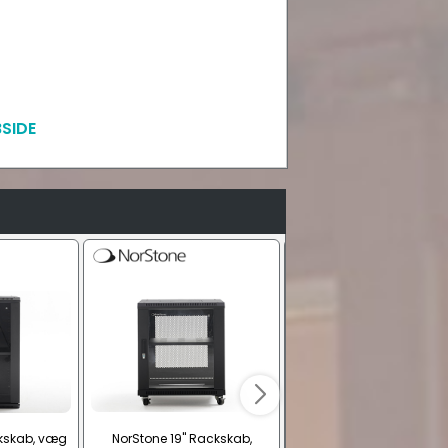
SIDE
ckskab, væg
NorStone 19" Rackskab,
NorStone 19" Rackska