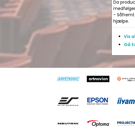
Da produce
medfølger 
- Såfremt 
hjælpe.
Vis 
Gå ti