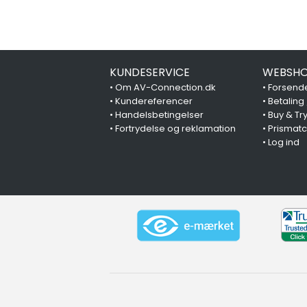
KUNDESERVICE
WEBSHO
•
Om AV-Connection.dk
•
Forsende
•
Kundereferencer
•
Betaling
•
Handelsbetingelser
•
Buy & Tr
•
Fortrydelse og reklamation
•
Prismat
•
Log ind