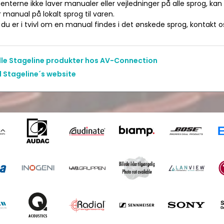
nterne ikke laver manualer eller vejledninger på alle sprog, kan
manual på lokalt sprog til varen.
du er i tvivl om en manual findes i det ønskede sprog, kontakt os 
alle Stageline produkter hos AV-Connection
l Stageline´s website