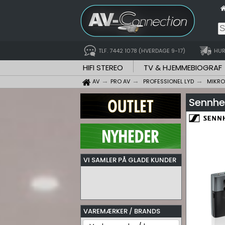
TLF. 7442 1078 (HVERDAGE 9-17)
HUR
HIFI STEREO
TV & HJEMMEBIOGRAF
AV
PRO AV
PROFESSIONEL LYD
MIKR
Sennhe
VI SAMLER PÅ GLADE KUNDER
VAREMÆRKER / BRANDS