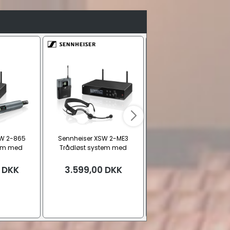
SW 2-865
Sennheiser XSW 2-ME3
Sennheiser XSW 1-ME
tem med
Trådløst system med
Trådløst system med
fon, Bånd E
bøjlemikrofon, Bånd E
bøjlemikrofon, Bånd E
DKK
3.599,00
DKK
2.999,00
DKK