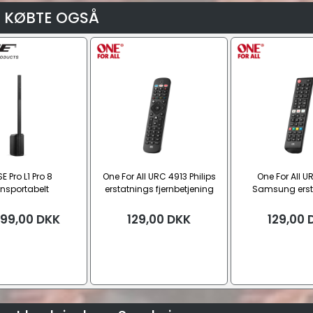
 KØBTE OGSÅ
E Pro L1 Pro 8
One For All URC 4913 Philips
One For All U
ansportabelt
erstatnings fjernbetjening
Samsung erst
ttalersystem
fjernbetje
899,00
DKK
129,00
DKK
129,00