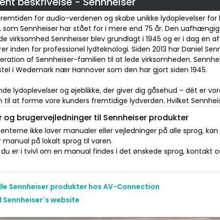
nt beskrivelse - Sennheiser
fremtiden for audio-verdenen og skabe unikke lydoplevelser for
t, som Sennheiser har stået for i mere end 75 år. Den uafhængi
de virksomhed Sennheiser blev grundlagt i 1945 og er i dag en a
er inden for professionel lydteknologi. Siden 2013 har Daniel Se
eration af Sennheiser-familien til at lede virksomheden. Sennhe
el i Wedemark nær Hannover som den har gjort siden 1945.
e lydoplevelser og øjeblikke, der giver dig gåsehud – dét er vor
 til at forme vore kunders fremtidige lydverden. Hvilket Sennheis
 og brugervejledninger til Sennheiser produkter
nterne ikke laver manualer eller vejledninger på alle sprog, kan
manual på lokalt sprog til varen.
du er i tvivl om en manual findes i det ønskede sprog, kontakt os 
alle Sennheiser produkter hos AV-Connection
l Sennheiser´s website