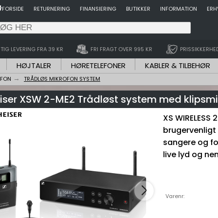
FORSIDE
RETURNERING
FINANSIERING
BUTIKKER
INFORMATION
ERH
TIG LEVERING FRA 39 KR
FRI FRAGT OVER 995 KR
PRISSIKKERHE
HØJTALER
HØRETELEFONER
KABLER & TILBEHØR
OFON
TRÅDLØS MIKROFON SYSTEM
iser XSW 2-ME2 Trådløst system med klipsmi
XS WIRELESS 2
brugervenligt 
sangere og fo
live lyd og n
Varenr: