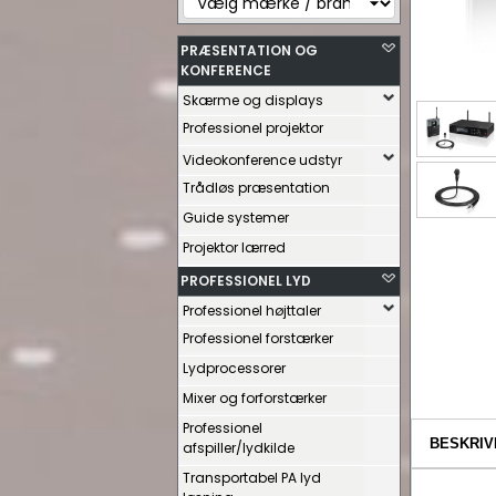
PRÆSENTATION OG
KONFERENCE
Skærme og displays
Professionel projektor
Videokonference udstyr
Trådløs præsentation
Guide systemer
Projektor lærred
PROFESSIONEL LYD
Professionel højttaler
Professionel forstærker
Lydprocessorer
Mixer og forforstærker
Professionel
BESKRIV
afspiller/lydkilde
Transportabel PA lyd