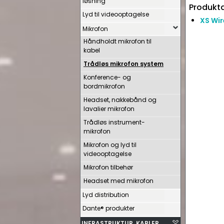
løsning
Produkta
Lyd til videooptagelse
XS Wir
Mikrofon
Håndholdt mikrofon til
kabel
Trådløs mikrofon system
Konference- og
bordmikrofon
Headset, nakkebånd og
lavalier mikrofon
Trådløs instrument-
mikrofon
Mikrofon og lyd til
videooptagelse
Mikrofon tilbehør
Headset med mikrofon
Lyd distribution
Dante® produkter
INFRASTRUKTUR, KABLER