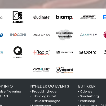
P INFO
NYHEDER OG EVENTS
BUTIKKER
lse / levering
•
Produkt nyheder
•
Odense
 / EAN
•
Tilbud og Outlet
•
Sønderborg
y
•
Tilbudskampagne
•
Webshop
ch
•
Nyhedsbrev
•
Erhvervssalg / B