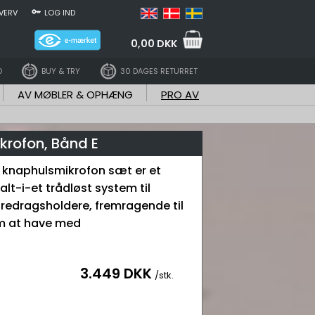
VERV
LOG IND
0,00 DKK
D
BUY & TRY
30 DAGES RETURRET
AV MØBLER & OPHÆNG
PRO AV
krofon, Bånd E
 knaphulsmikrofon sæt er et
alt-i-et trådløst system til
redragsholdere, fremragende til
em at have med
3.449 DKK
/stk.