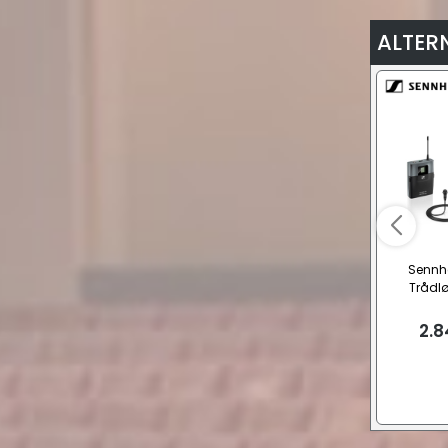
ALTER
Sennhe
Trådl
klipsm
2.8