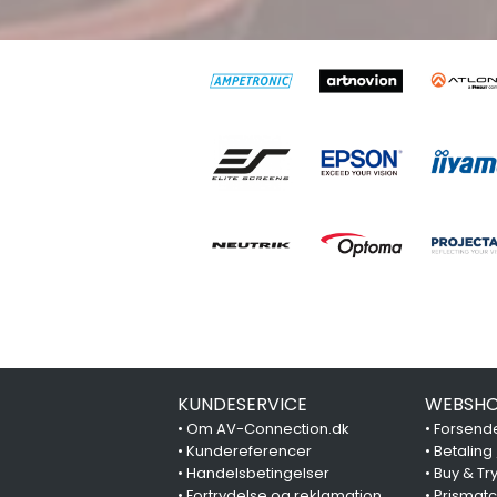
KUNDESERVICE
WEBSHO
•
Om AV-Connection.dk
•
Forsende
•
Kundereferencer
•
Betaling
•
Handelsbetingelser
•
Buy & Tr
•
Fortrydelse og reklamation
•
Prismat