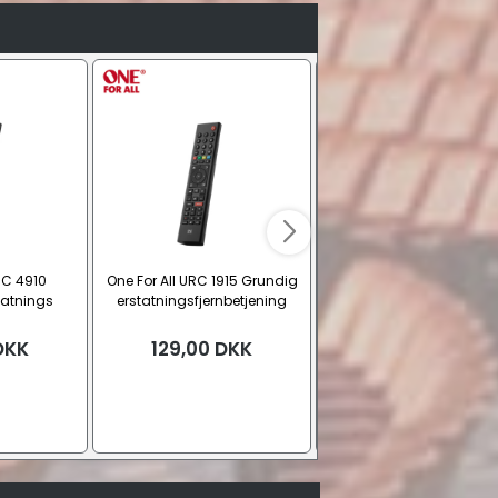
RC 4910
One For All URC 1915 Grundig
One For All URC 4911 L
atnings
erstatningsfjernbetjening
erstatnings fjernbetjen
ning
DKK
129,00
DKK
129,00
DKK