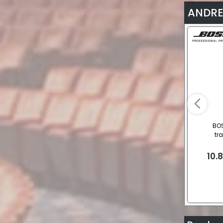
ANDRE
BOS
tr
høj
10.