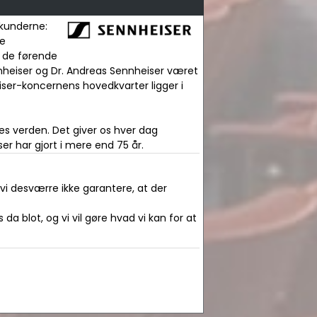
 kunderne:
ge
f de førende
nnheiser og Dr. Andreas Sennheiser været
iser-koncernens hovedkvarter ligger i
es verden. Det giver os hver dag
er har gjort i mere end 75 år.
 vi desværre ikke garantere, at der
da blot, og vi vil gøre hvad vi kan for at