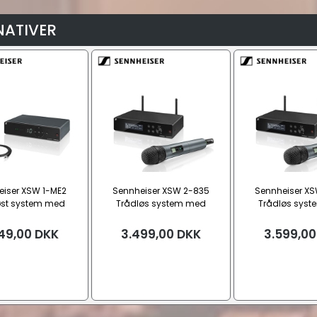
NATIVER
iser XSW 1-ME2
Sennheiser XSW 2-835
Sennheiser X
øst system med
Trådløs system med
Trådløs sys
ikrofon, Bånd E
håndholdt mikrofon, Bånd E
håndholdt mikro
49,00
DKK
3.499,00
DKK
3.599,00