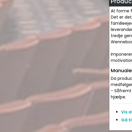
Produce
At forme 
Det er de
familieeje
leverandør
tredje gen
Wennebost
Imponerend
motivation
Manualer
Da produce
medfølger 
- Såfremt 
hjælpe.
Vis 
Gå ti