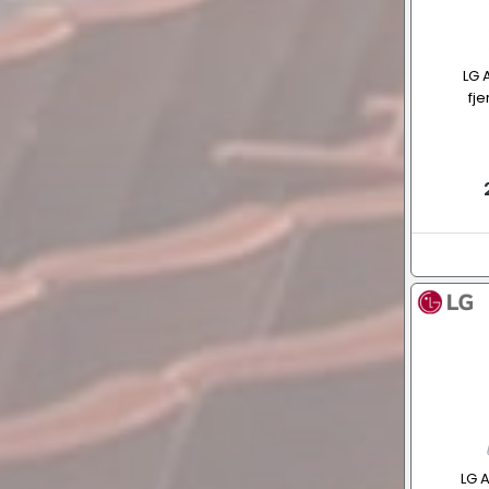
LG 
fj
LG 