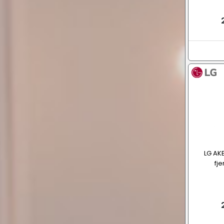
LG AK
fj