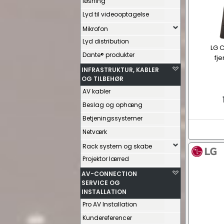
løsning
Lyd til videooptagelse
Mikrofon
Lyd distribution
LG 
Dante® produkter
fj
INFRASTRUKTUR, KABLER
OG TILBEHØR
AV kabler
Beslag og ophæng
Betjeningssystemer
Netværk
Rack system og skabe
Projektor lærred
AV-CONNECTION
SERVICE OG
INSTALLATION
Pro AV Installation
Kundereferencer