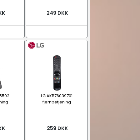
KK
249 DKK
15502
LG AKB76039701
ning
fjernbetjening
KK
259 DKK