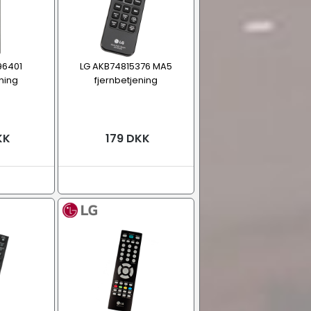
96401
LG AKB74815376 MA5
ning
fjernbetjening
KK
179 DKK