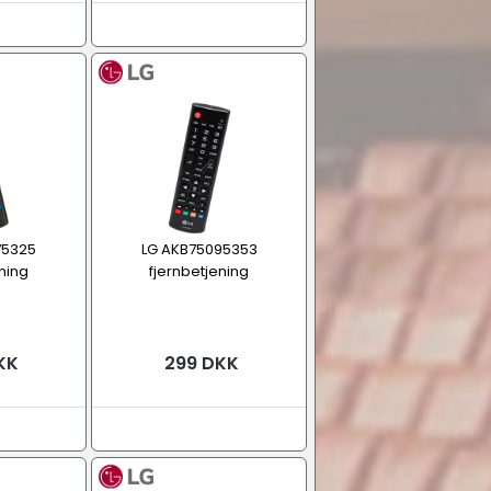
75325
LG AKB75095353
ning
fjernbetjening
KK
299 DKK