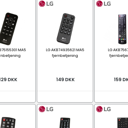
Fjernbetjening, original
B75155301 MA5
LG AKB74935621 MA5
LG AKB756
ernbetjening
fjernbetjening
fjernbetje
129 DKK
149 DKK
159 D