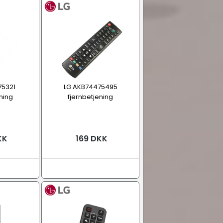
75321
LG AKB74475495
ning
fjernbetjening
KK
169 DKK