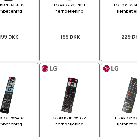
AKB76045803
LG AKB76037021
LG COV336
ernbetjening
fjernbetjening
fjernbetje
199 DKK
199 DKK
229 D
AKB73755483
LG AKB74955322
LG AKB756
ernbetjening
fjernbetjening
fjernbetje