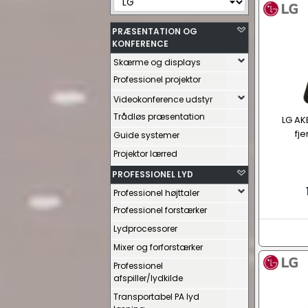
PRÆSENTATION OG
KONFERENCE
Skærme og displays
Professionel projektor
Videokonference udstyr
Trådløs præsentation
LG AK
fj
Guide systemer
Projektor lærred
PROFESSIONEL LYD
Professionel højttaler
Professionel forstærker
Lydprocessorer
Mixer og forforstærker
Professionel
afspiller/lydkilde
Transportabel PA lyd