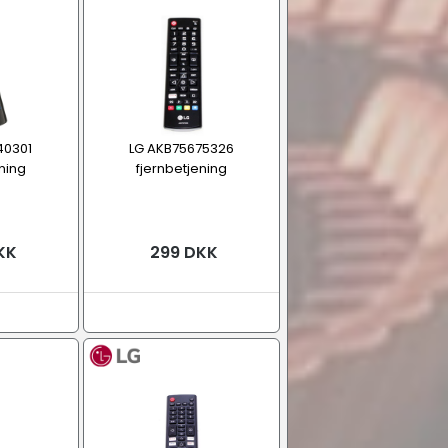
40301
LG AKB75675326
ning
fjernbetjening
KK
299 DKK