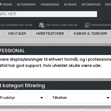
FORSIDE
RETURNERING
FINANSIERING
BUTIKKER
INFORMATION
ERH
TIG LEVERING FRA 39 KR
FRI FRAGT OVER 995 KR
PRISSIKKERHE
HØJTALER
HØRETELEFONER
KABLER & TILBEHØR
FESSIONAL
vere displayløsninger til ethvert formål, og i professionel
ltid har god support, hvis uheldet skulle være ude.
 kategori filtrering
Fi udstyr
Tilbehør
-Fi udstyr
Tilbehør