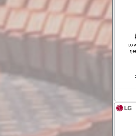
LG 
fj