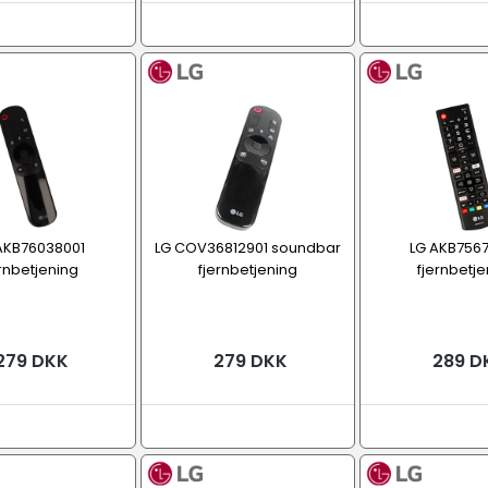
AKB76038001
LG COV36812901 soundbar
LG AKB756
ernbetjening
fjernbetjening
fjernbetje
279 DKK
279 DKK
289 D