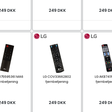
249 DKK
249 DKK
249 D
B75595361 MA6
LG COV33662802
LG AKB741
ernbetjening
fjernbetjening
fjernbetje
249 DKK
249 DKK
249 D