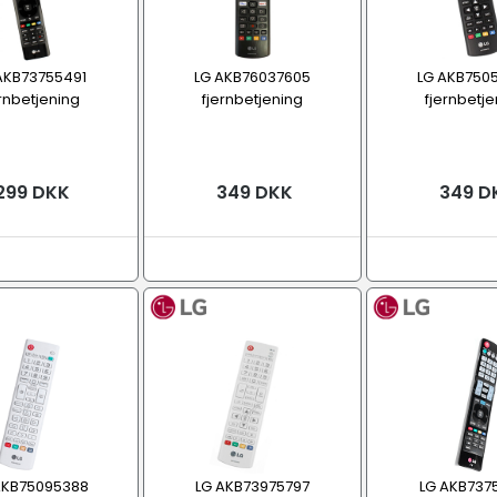
AKB73755491
LG AKB76037605
LG AKB750
ernbetjening
fjernbetjening
fjernbetje
299 DKK
349 DKK
349 D
AKB75095388
LG AKB73975797
LG AKB737