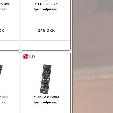
62703
LG MKJ37815715
ning
fjernbetjening
KK
249 DKK
75303
LG AKB75675304
ning
fjernbetjening