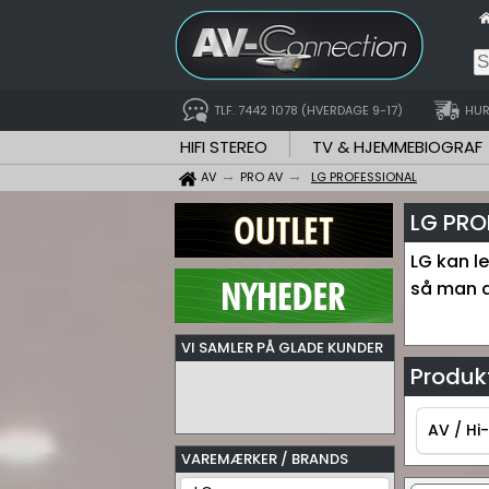
TLF. 7442 1078 (HVERDAGE 9-17)
HUR
HIFI STEREO
TV & HJEMMEBIOGRAF
AV
PRO AV
LG PROFESSIONAL
LG PRO
LG kan le
så man a
VI SAMLER PÅ GLADE KUNDER
Produkt
AV / Hi-
VAREMÆRKER / BRANDS
AV / Hi