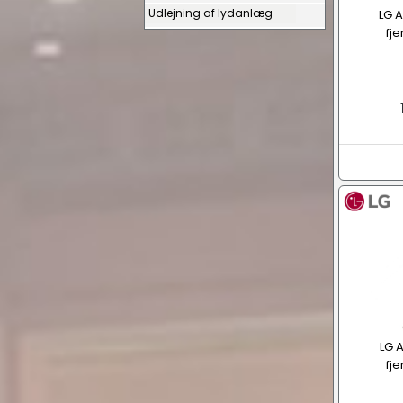
Udlejning af lydanlæg
LG 
fj
LG 
fj