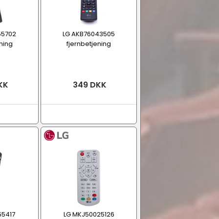
55702
LG AKB76043505
ning
fjernbetjening
KK
349 DKK
55417
LG MKJ50025126