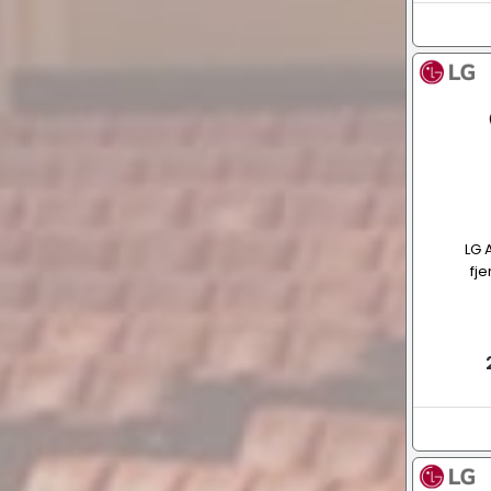
LG 
fj