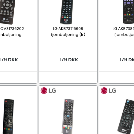
COV31736202
LG AKB73715608
LG AKB738
ernbetjening
fjernbetjening (Ir)
fjernbetje
179 DKK
179 DKK
179 D