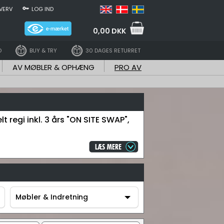
VERV
LOG IND
0,00 DKK
D
BUY & TRY
30 DAGES RETURRET
AV MØBLER & OPHÆNG
PRO AV
t regi inkl. 3 års "ON SITE SWAP",
Møbler & Indretning
Møbler & Indretning