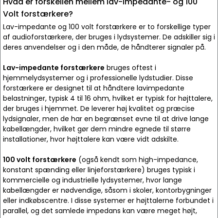
Hvad er forskellen mellem lav-impedante- og 100
Volt forstærkere?
Lav-impedante og 100 volt forstærkere er to forskellige typer
af audioforstærkere, der bruges i lydsystemer. De adskiller sig i
deres anvendelser og i den måde, de håndterer signaler på.
Lav-impedante forstærkere
bruges oftest i
hjemmelydsystemer og i professionelle lydstudier. Disse
forstærkere er designet til at håndtere lavimpedante
belastninger, typisk 4 til 16 ohm, hvilket er typisk for højttalere,
der bruges i hjemmet. De leverer høj kvalitet og præcise
lydsignaler, men de har en begrænset evne til at drive lange
kabellængder, hvilket gør dem mindre egnede til større
installationer, hvor højttalere kan være vidt adskilte.
100 volt forstærkere
(også kendt som high-impedance,
konstant spænding eller linjeforstærkere) bruges typisk i
kommercielle og industrielle lydsystemer, hvor lange
kabellængder er nødvendige, såsom i skoler, kontorbygninger
eller indkøbscentre. I disse systemer er højttalerne forbundet i
parallel, og det samlede impedans kan være meget højt,