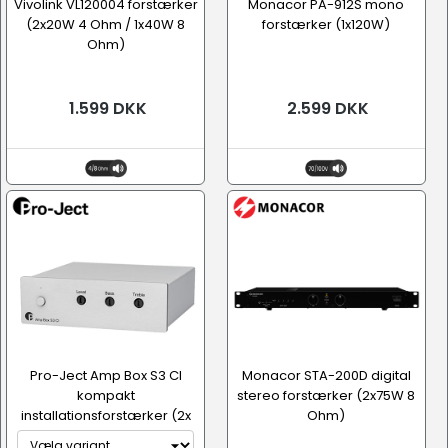
Vivolink VL120004 forstærker
Monacor PA-912S mono
(2x20W 4 Ohm / 1x40W 8
forstærker (1x120W)
Ohm)
1.599 DKK
2.599 DKK
Pro-Ject Amp Box S3 CI
Monacor STA-200D digital
kompakt
stereo forstærker (2x75W 8
installationsforstærker (2x
Ohm)
20W, 8 Ohm)