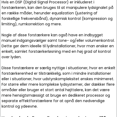
Hvis en DSP (Digital Signal Processor) er inkluderet i
forstærkeren, kan den bruges til at manipulere lydsignalet på
en række måder, herunder equalization (justering af
forskellige frekvensbånd), dynamisk kontrol (kompression og
limiting), rumkorrektion og mere.
Nogle af disse forstærkere kan også have en indbygget
manuel indgangsvælger samt tone- og/eller volumenkontrol.
Dette gør dem ideelle til lydinstallationer, hvor man ønsker en
enkelt, samlet forstærkerløsning med en høj grad af kontrol
over lyden.
Disse forstærkere er særlig nyttige i situationer, hvor en enkelt
forstærkerenhed er tilstrækkelig, som i mindre installationer
eller i situationer, hvor udstyrskompleksitet ønskes minimeret.
For større eller mere komplekse lydsystemer, der dækker flere
områder eller bruger et stort antal højttalere, kan det være
mere hensigtsmæssigt at bruge en dedikeret processor og
separate effektforstærkere for at opnå den nødvendige
kontrol og ydeevne.