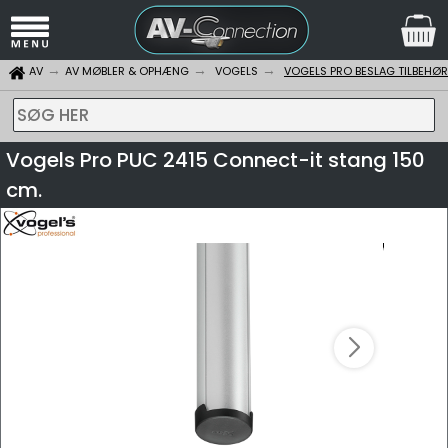
AV
AV MØBLER & OPHÆNG
VOGELS
VOGELS PRO BESLAG TILBEHØR
SØG HER
Vogels Pro PUC 2415 Connect-it stang 150
cm.