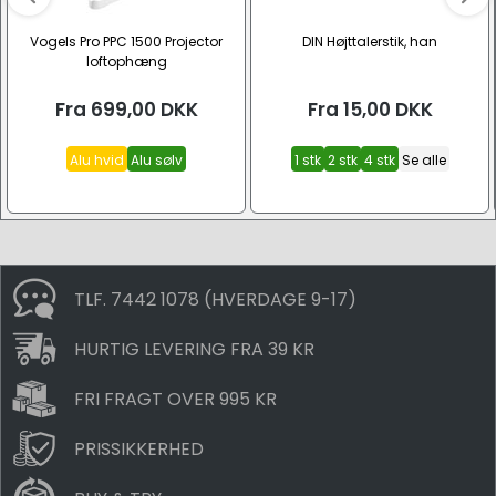
Vogels Pro PPC 1500 Projector
DIN Højttalerstik, han
loftophæng
Fra
699,00
DKK
Fra
15,00
DKK
Alu hvid
Alu sølv
1 stk
2 stk
4 stk
Se alle
TLF. 7442 1078 (HVERDAGE 9-17)
HURTIG LEVERING FRA 39 KR
FRI FRAGT OVER 995 KR
PRISSIKKERHED