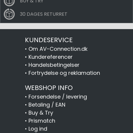
BUY & TRY
30 DAGES RETURRET
KUNDESERVICE
•
Om AV-Connection.dk
•
Kundereferencer
•
Handelsbetingelser
•
Fortrydelse og reklamation
WEBSHOP INFO
•
Forsendelse / levering
•
Betaling / EAN
•
Buy & Try
•
Prismatch
•
Log ind