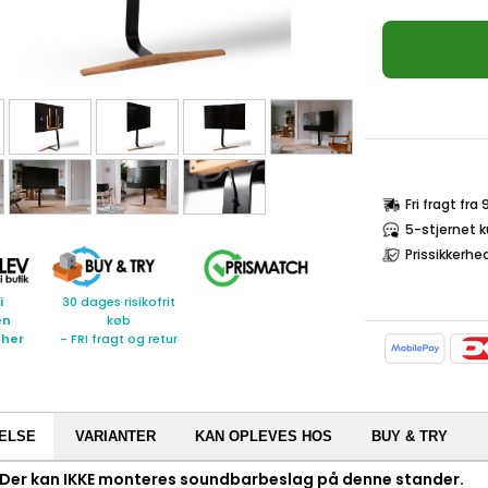
Fri fragt fra
5-stjernet 
Prissikkerhe
i
30 dages risikofrit
en
køb
 her
- FRI fragt og retur
ELSE
VARIANTER
KAN OPLEVES HOS
BUY & TRY
Der kan IKKE monteres soundbarbeslag på denne stander.