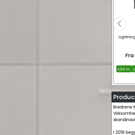
Lightning
Fra
0,50 m.
1
Produce
Brødrene 
Virksomhed
skandinavi
I 2019 beg