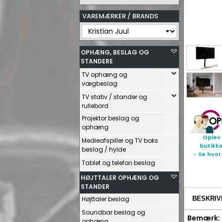
VAREMÆRKER / BRANDS
OPHÆNG, BESLAG OG
STANDERE
TV ophæng og
vægbeslag
TV stativ / stander og
rullebord
Projektor beslag og
ophæng
Oplev 
Medieafspiller og TV boks
butikk
beslag / hylde
- Se hvor
Tablet og telefon beslag
HØJTTALER OPHÆNG OG
STANDER
Højttaler beslag
BESKRIV
Soundbar beslag og
Bemærk: 
ophæng