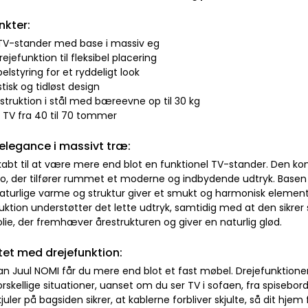
nkter:
 TV-stander med base i massiv eg
rejefunktion til fleksibel placering
belstyring for et ryddeligt look
stisk og tidløst design
nstruktion i stål med bæreevne op til 30 kg
il TV fra 40 til 70 tommer
 elegance i massivt træ:
kabt til at være mere end blot en funktionel TV-stander. Den k
ro, der tilfører rummet et moderne og indbydende udtryk. Basen 
aturlige varme og struktur giver et smukt og harmonisk element 
uktion understøtter det lette udtryk, samtidig med at den sikrer 
lie, der fremhæver årestrukturen og giver en naturlig glød.
itet med drejefunktion:
ian Juul NOMI får du mere end blot et fast møbel. Drejefunktion
 forskellige situationer, uanset om du ser TV i sofaen, fra spisebo
juler på bagsiden sikrer, at kablerne forbliver skjulte, så dit hjem