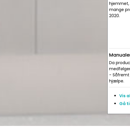
hjemmet, m
mange prot
2020.
Manualer
Da produce
medfølger 
- Såfremt 
hjælpe.
Vis 
Gå ti