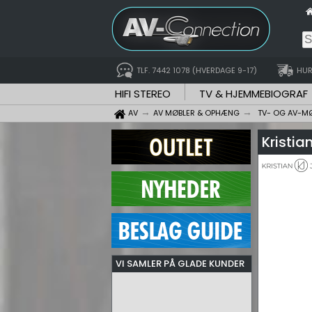
TLF. 7442 1078 (HVERDAGE 9-17)
HUR
HIFI STEREO
TV & HJEMMEBIOGRAF
AV
AV MØBLER & OPHÆNG
TV- OG AV-M
Kristia
VI SAMLER PÅ GLADE KUNDER