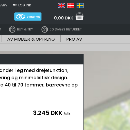
VERV
LOG IND
0,00 DKK
D
BUY & TRY
30 DAGES RETURRET
AV MØBLER & OPHÆNG
PRO AV
ander i eg med drejefunktion,
yring og minimalistisk design.
 fra 40 til 70 tommer, bæreevne op
3.245 DKK
/stk.