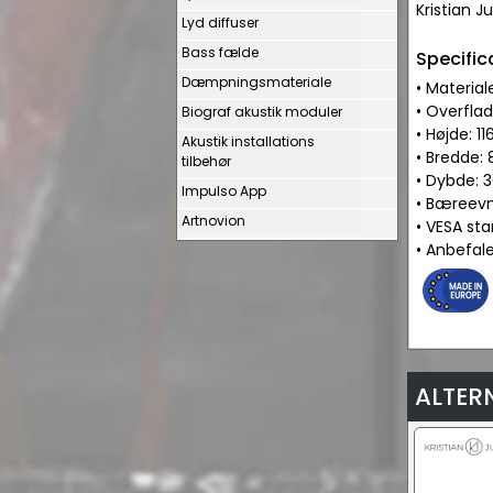
Kristian J
Lyd diffuser
Bass fælde
Specific
Dæmpningsmateriale
• Material
• Overflad
Biograf akustik moduler
• Højde: 
Akustik installations
• Bredde
tilbehør
• Dybde:
Impulso App
• Bæreevne
Artnovion
• VESA st
• Anbefal
ALTER