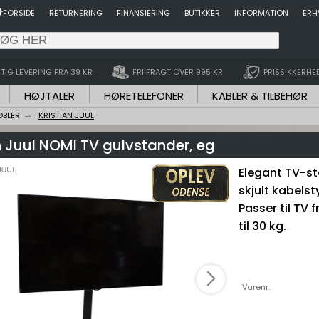
FORSIDE
RETURNERING
FINANSIERING
BUTIKKER
INFORMATION
ERH
TIG LEVERING FRA 39 KR
FRI FRAGT OVER 995 KR
PRISSIKKERHE
HØJTALER
HØRETELEFONER
KABLER & TILBEHØR
ØBLER
KRISTIAN JUUL
n Juul NOMI TV gulvstander, eg
Elegant TV-st
skjult kabelst
Passer til TV
til 30 kg.
Varenr: