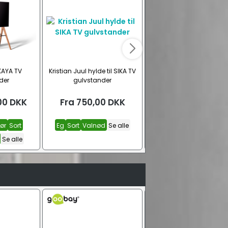
 KAYA TV
Kristian Juul hylde til SIKA TV
Kristian Juul hylde til KAY
der
gulvstander
gulvstander
00
DKK
Fra
750,00
DKK
Fra
995,00
DKK
ør
Sort
Eg
Sort
Valnød
Se alle
Eg
Sort
Valnød
Se all
Se alle