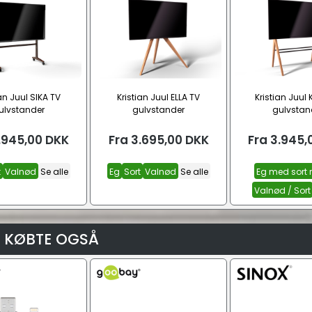
ian Juul SIKA TV
Kristian Juul ELLA TV
Kristian Juul
ulvstander
gulvstander
gulvstan
.945,00
DKK
Fra
3.695,00
DKK
Fra
3.945,
t
Valnød
Se alle
Eg
Sort
Valnød
Se alle
Eg med sort r
Valnød / Sort
 KØBTE OGSÅ