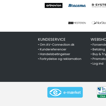
KUNDESERVICE
WEBSHO
•
Om AV-Connection.dk
•
Forsende
•
Kundereferencer
•
Betaling
•
Handelsbetingelser
•
Buy & Tr
•
Fortrydelse og reklamation
•
Prismat
•
Log ind