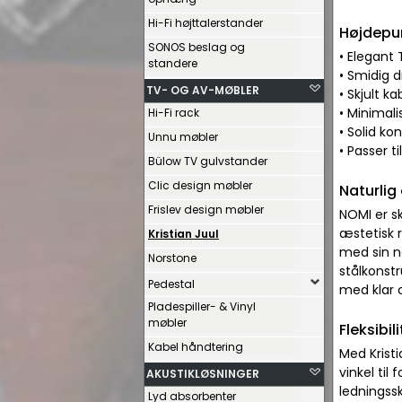
Hi-Fi højttalerstander
Højdepu
SONOS beslag og
• Elegant
standere
• Smidig d
TV- OG AV-MØBLER
• Skjult ka
• Minimali
Hi-Fi rack
• Solid ko
Unnu møbler
• Passer t
Bülow TV gulvstander
Clic design møbler
Naturlig
Frislev design møbler
NOMI er s
æstetisk 
Kristian Juul
med sin n
Norstone
stålkonstr
Pedestal
med klar o
Pladespiller- & Vinyl
møbler
Fleksibil
Kabel håndtering
Med Krist
vinkel til
AKUSTIKLØSNINGER
ledningssk
Lyd absorbenter