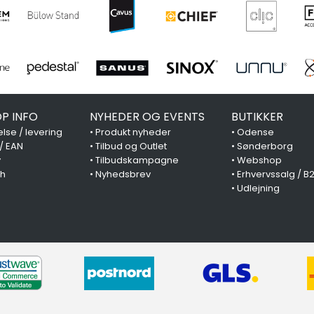
P INFO
NYHEDER OG EVENTS
BUTIKKER
lse / levering
•
Produkt nyheder
•
Odense
 / EAN
•
Tilbud og Outlet
•
Sønderborg
y
•
Tilbudskampagne
•
Webshop
ch
•
Nyhedsbrev
•
Erhvervssalg / B
•
Udlejning