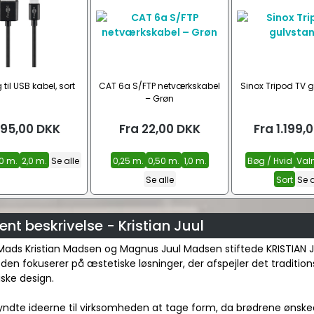
 til USB kabel, sort
CAT 6a S/FTP netværkskabel
Sinox Tripod TV 
– Grøn
95,00
DKK
Fra
22,00
DKK
Fra
1.199,
,0 m.
2,0 m.
Se alle
0,25 m.
0,50 m.
1,0 m.
Bøg / Hvid
Valn
Se alle
Sort
Se a
nt beskrivelse - Kristian Juul
Mads Kristian Madsen og Magnus Juul Madsen stiftede KRISTIAN JU
en fokuserer på æstetiske løsninger, der afspejler det tradition
ske design.
yndte ideerne til virksomheden at tage form, da brødrene ønsked