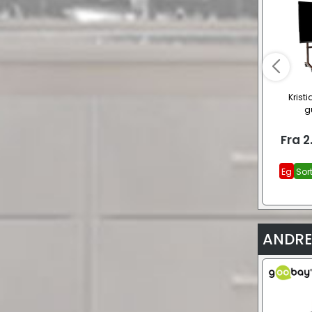
Krist
g
Fra
2
Eg
Sor
ANDRE