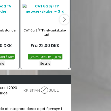
gulvstander
CAT 6a S/FTP netværkskabel
HAMA TV gulvstander 
– Grå
valnød look (32" – 65"
00
DKK
Fra
22,00
DKK
1.149,00
DKK
ød / Sort
0,25 m.
0,50 m.
1,0 m.
lle
Se alle
UL i 2020.
srige
e at integrere deres eget fjernsyn i