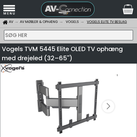
AV
AV MØBLER & OPHÆNG
VOGELS
VOGELS ELITE TV BESLAG
SØG HER
Vogels TVM 5445 Elite OLED TV ophæng
med drejeled (32–65'')