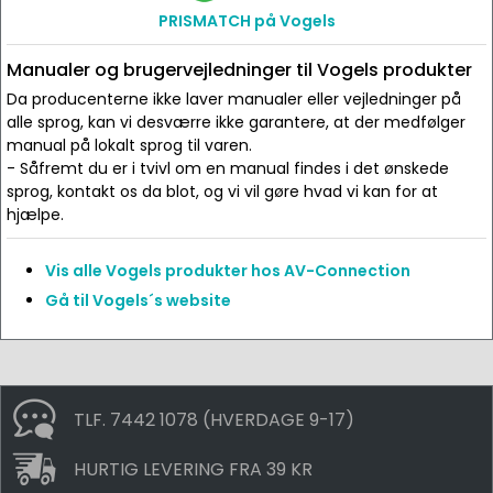
PRISMATCH på Vogels
Manualer og brugervejledninger til Vogels produkter
Da producenterne ikke laver manualer eller vejledninger på
alle sprog, kan vi desværre ikke garantere, at der medfølger
manual på lokalt sprog til varen.
- Såfremt du er i tvivl om en manual findes i det ønskede
sprog, kontakt os da blot, og vi vil gøre hvad vi kan for at
hjælpe.
Vis alle Vogels produkter hos AV-Connection
Gå til Vogels´s website
TLF. 7442 1078 (HVERDAGE 9-17)
HURTIG LEVERING FRA 39 KR