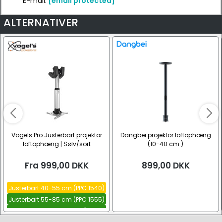
E-mail:
[email protected]
ALTERNATIVER
Vogels Pro Justerbart projektor
Dangbei projektor loftophæng
loftophæng | Sølv/sort
(10-40 cm.)
Fra
999,00
DKK
899,00
DKK
Justerbart 40-55 cm (PPC 1540)
Justerbart 55-85 cm (PPC 1555)
Justerbart 85-135 cm (PPC
1585)