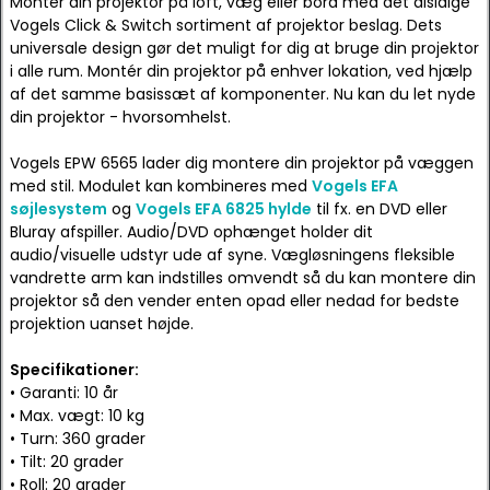
Montér din projektor på loft, væg eller bord med det alsidige
Vogels Click & Switch sortiment af projektor beslag. Dets
universale design gør det muligt for dig at bruge din projektor
i alle rum. Montér din projektor på enhver lokation, ved hjælp
af det samme basissæt af komponenter. Nu kan du let nyde
din projektor - hvorsomhelst.
Vogels EPW 6565 lader dig montere din projektor på væggen
med stil. Modulet kan kombineres med
Vogels EFA
søjlesystem
og
Vogels EFA 6825 hylde
til fx. en DVD eller
Bluray afspiller. Audio/DVD ophænget holder dit
audio/visuelle udstyr ude af syne. Vægløsningens fleksible
vandrette arm kan indstilles omvendt så du kan montere din
projektor så den vender enten opad eller nedad for bedste
projektion uanset højde.
Specifikationer:
• Garanti: 10 år
• Max. vægt: 10 kg
• Turn: 360 grader
• Tilt: 20 grader
• Roll: 20 grader