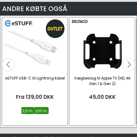
Se alle
ANDRE KØBTE OGSÅ
eSTUFF USB-C til Lightning kabel
Vægbeslag til Apple TV (HD, 4K
Gen 1 & Gen 2)
Fra
139,00
DKK
45,00
DKK
2,0 m.
1,00 m.