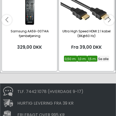
Samsung AA59-00714A
Ultra High Speed HDMI 2.1 kabel
fjernbetjening
(8K@60 Hz)
329,00
DKK
Fra
39,00
DKK
0,50 m.
1,0 m.
1,5 m.
Se alle
TLF. 7442 1078 (HVERDAGE 9-17)
HURTIG LEVERING FRA 39 KR
FRI FRAGT OVER 995 KR