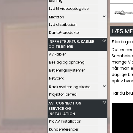
løsning
Lyd til videooptagelse
Mikrofon
Lyd distribution
LÆS ME
Dante® produkter
Skab god
INFRASTRUKTUR, KABLER
OG TILBEHØR
Det er nem
AV kabler
Sennheiser
mange Vlog
Beslag og ophæng
når man e
Betjeningssystemer
daglige br
Netværk
oplev hvor
Rack system og skabe
Har du bru
Projektor lærred
AV-CONNECTION
SERVICE OG
INSTALLATION
Pro AV Installation
Kundereferencer