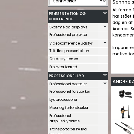
Sennheis
At forme 
PRÆSENTATION OG
har stået 
KONFERENCE
dag en af 
Skærme og displays
Andreas Se
Professionel projektor
koncernen
Videokonference udstyr
Imponerend
Trådløs præsentation
motivation
Guide systemer
Projektor lærred
PROFESSIONEL LYD
ANDRE K
Professionel højttaler
Professionel forstærker
Lydprocessorer
Mixer og forforstærker
Professionel
afspiller/lydkilde
Transportabel PA lyd