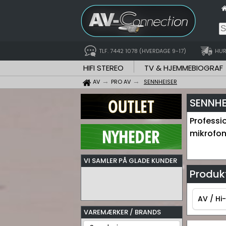
TLF. 7442 1078 (HVERDAGE 9-17)
HUR
HIFI STEREO
TV & HJEMMEBIOGRAF
AV
PRO AV
SENNHEISER
SENNHE
Professio
mikrofone
VI SAMLER PÅ GLADE KUNDER
Produkt
AV / Hi-
VAREMÆRKER / BRANDS
AV / Hi