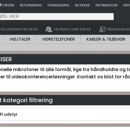
FORSIDE
RETURNERING
FINANSIERING
BUTIKKER
INFORMATION
ERH
TIG LEVERING FRA 39 KR
FRI FRAGT OVER 995 KR
PRISSIKKERHE
HØJTALER
HØRETELEFONER
KABLER & TILBEHØR
ISER
nelle mikrofoner til alle formål, lige fra håndholdte og 
r til videokonferencerløsninger. Kontakt os blot for råd
 kategori filtrering
Fi udstyr
-Fi udstyr