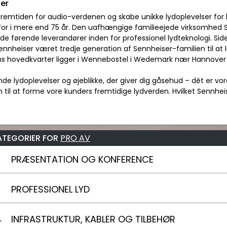
er
fremtiden for audio-verdenen og skabe unikke lydoplevelser for
for i mere end 75 år. Den uafhængige familieejede virksomhed Se
de førende leverandører inden for professionel lydteknologi. Sid
nnheiser været tredje generation af Sennheiser-familien til at
s hovedkvarter ligger i Wennebostel i Wedemark nær Hannover s
e lydoplevelser og øjeblikke, der giver dig gåsehud – dét er vor
 til at forme vore kunders fremtidige lydverden. Hvilket Sennheis
ATEGORIER FOR
PRO AV
PRÆSENTATION OG KONFERENCE
PROFESSIONEL LYD
INFRASTRUKTUR, KABLER OG TILBEHØR