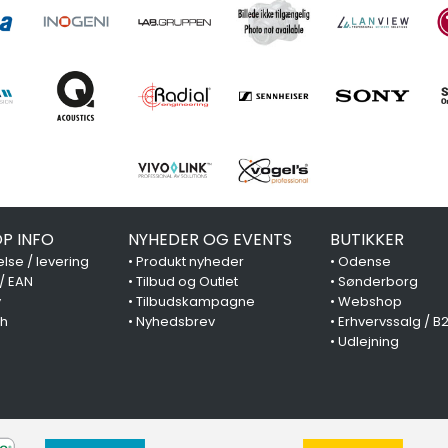
P INFO
NYHEDER OG EVENTS
BUTIKKER
lse / levering
•
Produkt nyheder
•
Odense
 / EAN
•
Tilbud og Outlet
•
Sønderborg
y
•
Tilbudskampagne
•
Webshop
ch
•
Nyhedsbrev
•
Erhvervssalg / B
•
Udlejning