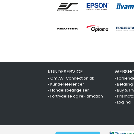
KUNDESERVICE
WEBSHO
•
Om AV-Connection.dk
•
Forsende
•
Kundereferencer
•
Betaling
•
Handelsbetingelser
•
Buy & Tr
•
Fortrydelse og reklamation
•
Prismat
•
Log ind