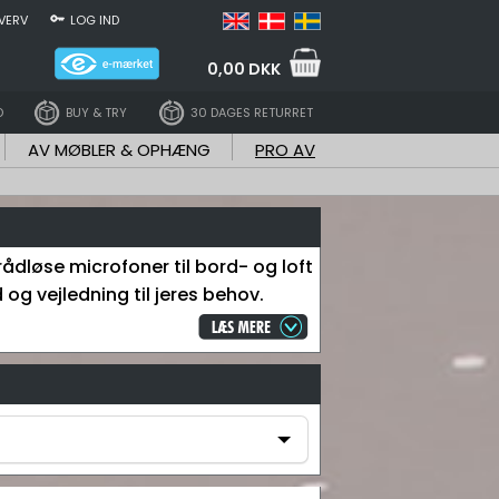
VERV
LOG IND
0,00 DKK
D
BUY & TRY
30 DAGES RETURRET
AV MØBLER & OPHÆNG
PRO AV
trådløse microfoner til bord- og loft
 og vejledning til jeres behov.