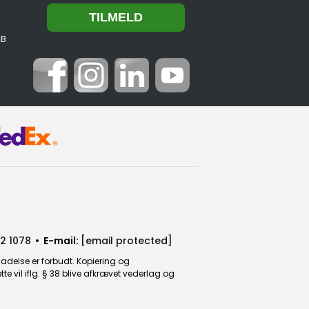
2B
2 1078
• E-mail:
[email protected]
ladelse er forbudt. Kopiering og
 vil iflg. § 38 blive afkrævet vederlag og