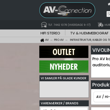
TLF. 7442 1078 (HVERDAGE 9-17)
HUR
HIFI STEREO
TV & HJEMMEBIOGRAF
AV
PRO AV
INFRASTRUKTUR, KABLER OG T
VIVOLI
Pro AV ka
auditori
VI SAMLER PÅ GLADE KUNDER
Produkt
AV / Hi-
VAREMÆRKER / BRANDS
AV / Hi