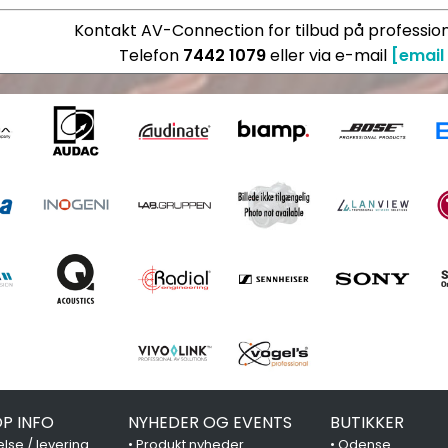
Kontakt AV-Connection for tilbud på profession
Telefon
7442 1079
eller via e-mail
[email
P INFO
NYHEDER OG EVENTS
BUTIKKER
lse / levering
•
Produkt nyheder
•
Odense