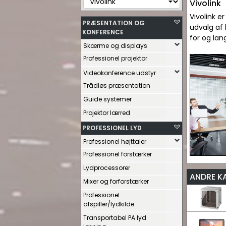
Vivolink
Vivolink e
PRÆSENTATION OG
udvalg af 
KONFERENCE
for og lan
Skærme og displays
Professionel projektor
Videokonference udstyr
Trådløs præsentation
Guide systemer
Projektor lærred
PROFESSIONEL LYD
Professionel højttaler
Professionel forstærker
Lydprocessorer
ANDRE K
Mixer og forforstærker
Professionel
afspiller/lydkilde
Transportabel PA lyd