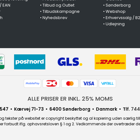
 / EAN
•
Tilbud og Outlet
•
Sønderborg
y
•
Tilbudskampagne
•
Webshop
ch
•
Nyhedsbrev
•
Erhvervssalg / B
•
Udlejning
ALLE PRISER ER INKL. 25% MOMS
547 • Kærvej 71-73 • 6400 Sønderborg • Danmark • Tlf.
744
g tekster på websitet er copyright beskyttet og al kopiering uden særlig til
r forbudt iflg. ophavsretsloven § 1 og 2. Vedkommende der overtræder dette