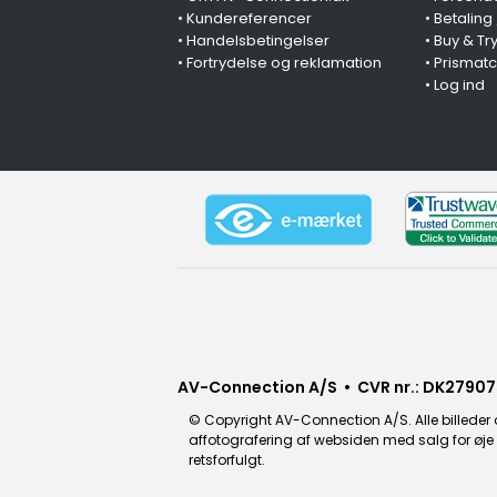
•
Kundereferencer
•
Betaling
•
Handelsbetingelser
•
Buy & Tr
•
Fortrydelse og reklamation
•
Prismat
•
Log ind
AV-Connection A/S • CVR nr.: DK27907
© Copyright AV-Connection A/S. Alle billeder o
affotografering af websiden med salg for øje e
retsforfulgt.