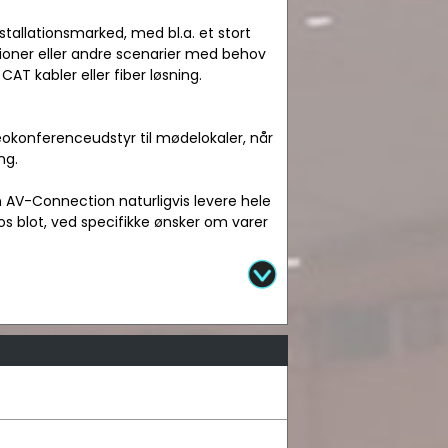
nstallationsmarked, med bl.a. et stort
ationer eller andre scenarier med behov
AT kabler eller fiber løsning.
okonferenceudstyr til mødelokaler, når
ng.
n AV-Connection naturligvis levere hele
os blot, ved specifikke ønsker om varer