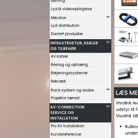
løsning
Lyd til videooptagelse
Mikrofon
Lyd distribution
Dante® produkter
INFRASTRUKTUR, KABLER
OG TILBEHØR
AV kabler
Beslag og ophæng
Betjeningssystemer
Netværk
Rack system og skabe
LÆS ME
Projektor lærred
Vivolink l
AV-CONNECTION
udstyr til
SERVICE OG
Vivolink t
INSTALLATION
Pro AV Installation
Rullev
under
Kundereferencer