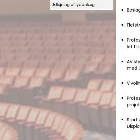
Udlejning af lydanlæg
Beslag
Flets
Profes
let ti
AV sty
med C
Vivoli
Profes
projek
Stort 
Displa