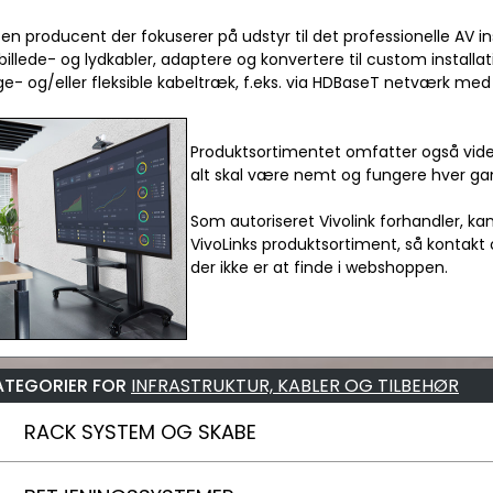
r en producent der fokuserer på udstyr til det professionelle AV i
billede- og lydkabler, adaptere og konvertere til custom install
ge- og/eller fleksible kabeltræk, f.eks. via HDBaseT netværk med C
Produktsortimentet omfatter også vide
alt skal være nemt og fungere hver ga
Som autoriseret Vivolink forhandler, ka
VivoLinks produktsortiment, så kontakt 
der ikke er at finde i webshoppen.
ATEGORIER FOR
INFRASTRUKTUR, KABLER OG TILBEHØR
RACK SYSTEM OG SKABE