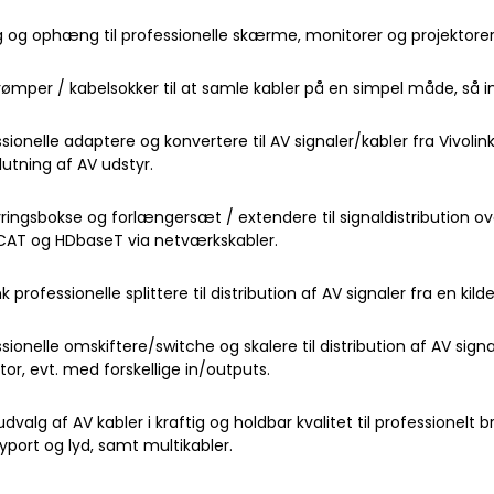
 og ophæng til professionelle skærme, monitorer og projektorer f
trømper / kabelsokker til at samle kabler på en simpel måde, så 
sionelle adaptere og konvertere til AV signaler/kabler fra Vivolink
lslutning af AV udstyr.
ringsbokse og forlængersæt / extendere til signaldistribution ove
AT og HDbaseT via netværkskabler.
nk professionelle splittere til distribution af AV signaler fra en kild
sionelle omskiftere/switche og skalere til distribution af AV signal
tor, evt. med forskellige in/outputs.
udvalg af AV kabler i kraftig og holdbar kvalitet til professionelt bru
yport og lyd, samt multikabler.