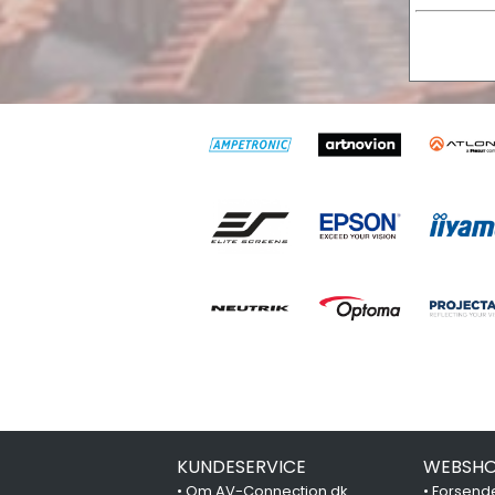
KUNDESERVICE
WEBSHO
•
Om AV-Connection.dk
•
Forsende