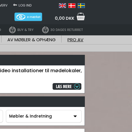
VERV
LOG IND
0,00 DKK
D
BUY & TRY
30 DAGES RETURRET
AV MØBLER & OPHÆNG
PRO AV
ideo installationer til mødelokaler,
Møbler & Indretning
Møbler & Indretning