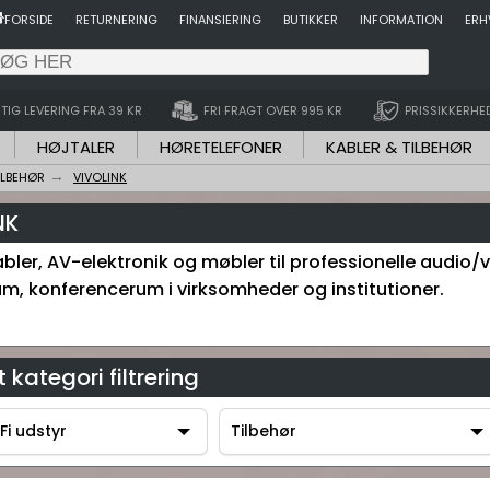
FORSIDE
RETURNERING
FINANSIERING
BUTIKKER
INFORMATION
ERH
TIG LEVERING FRA 39 KR
FRI FRAGT OVER 995 KR
PRISSIKKERHE
HØJTALER
HØRETELEFONER
KABLER & TILBEHØR
ILBEHØR
VIVOLINK
NK
bler, AV-elektronik og møbler til professionelle audio/v
um, konferencerum i virksomheder og institutioner.
 kategori filtrering
Fi udstyr
Tilbehør
-Fi udstyr
Tilbehør