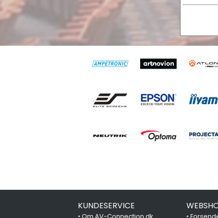
KUNDESERVICE
WEBSHO
•
Om AV-Connection.dk
•
Forsende