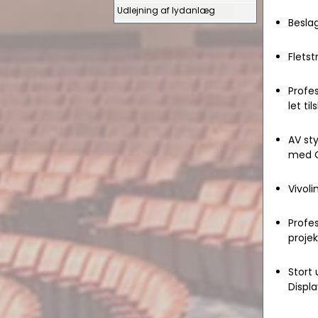
Udlejning af lydanlæg
Beslag
Flets
Profes
let ti
AV sty
med C
Vivoli
Profes
projek
Stort 
Displa