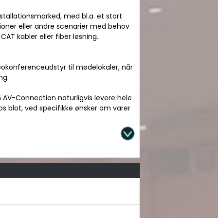
nstallationsmarked, med bl.a. et stort
ationer eller andre scenarier med behov
AT kabler eller fiber løsning.
okonferenceudstyr til mødelokaler, når
ng.
n AV-Connection naturligvis levere hele
os blot, ved specifikke ønsker om varer