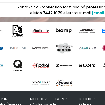
Kontakt AV-Connection for tilbud på profession
Telefon
7442 1079
eller via e-mail
[email
P INFO
NYHEDER OG EVENTS
BUTIKKER
lse / levering
•
Produkt nyheder
•
Odense