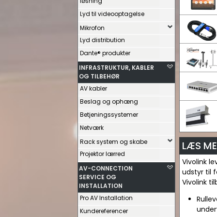
løsning
Lyd til videooptagelse
Mikrofon
Lyd distribution
Dante® produkter
INFRASTRUKTUR, KABLER
OG TILBEHØR
AV kabler
Beslag og ophæng
Betjeningssystemer
Netværk
Rack system og skabe
LÆS ME
Projektor lærred
Vivolink l
AV-CONNECTION
udstyr til
SERVICE OG
Vivolink t
INSTALLATION
Pro AV Installation
Rullev
under
Kundereferencer