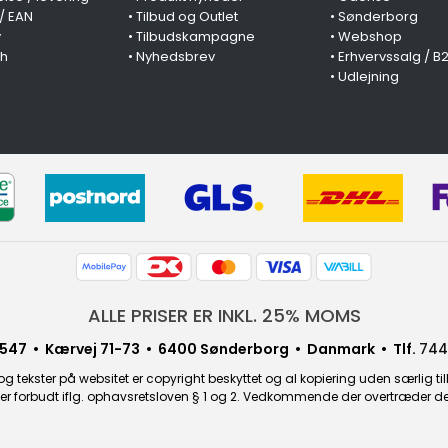
 / EAN
•
Tilbud og Outlet
•
Sønderborg
y
•
Tilbudskampagne
•
Webshop
ch
•
Nyhedsbrev
•
Erhvervssalg / B
•
Udlejning
ALLE PRISER ER INKL. 25% MOMS
547 • Kærvej 71-73 • 6400 Sønderborg • Danmark • Tlf.
744
g tekster på websitet er copyright beskyttet og al kopiering uden særlig til
r forbudt iflg. ophavsretsloven § 1 og 2. Vedkommende der overtræder dette