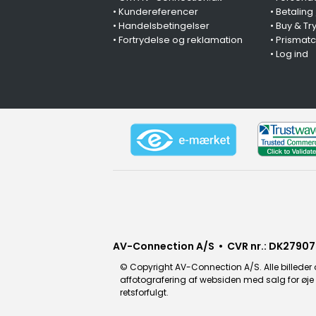
•
Kundereferencer
•
Betaling
•
Handelsbetingelser
•
Buy & Tr
•
Fortrydelse og reklamation
•
Prismat
•
Log ind
AV-Connection A/S • CVR nr.: DK27907
© Copyright AV-Connection A/S. Alle billeder o
affotografering af websiden med salg for øje e
retsforfulgt.