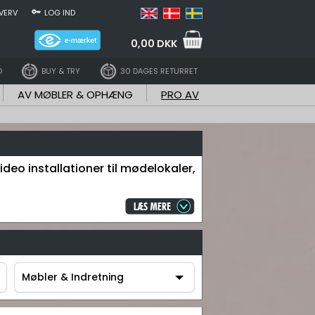
VERV
LOG IND
0,00 DKK
D
BUY & TRY
30 DAGES RETURRET
AV MØBLER & OPHÆNG
PRO AV
ideo installationer til mødelokaler,
Møbler & Indretning
Møbler & Indretning