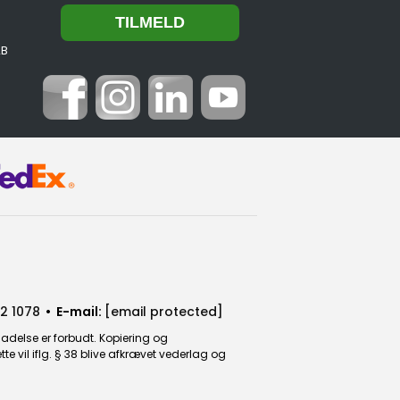
2B
2 1078
• E-mail:
[email protected]
ladelse er forbudt. Kopiering og
 vil iflg. § 38 blive afkrævet vederlag og