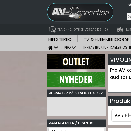
TLF. 7442 1078 (HVERDAGE 9-17)
HUR
HIFI STEREO
TV & HJEMMEBIOGRAF
AV
PRO AV
INFRASTRUKTUR, KABLER OG T
VIVOLI
Pro AV ka
auditori
VI SAMLER PÅ GLADE KUNDER
Produkt
AV / Hi-
VAREMÆRKER / BRANDS
AV / Hi