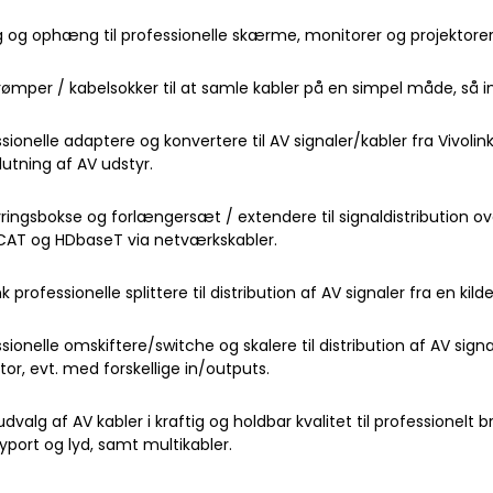
 og ophæng til professionelle skærme, monitorer og projektorer f
trømper / kabelsokker til at samle kabler på en simpel måde, så 
sionelle adaptere og konvertere til AV signaler/kabler fra Vivolink
lslutning af AV udstyr.
ringsbokse og forlængersæt / extendere til signaldistribution ove
AT og HDbaseT via netværkskabler.
nk professionelle splittere til distribution af AV signaler fra en kild
sionelle omskiftere/switche og skalere til distribution af AV signal
tor, evt. med forskellige in/outputs.
udvalg af AV kabler i kraftig og holdbar kvalitet til professionelt bru
yport og lyd, samt multikabler.