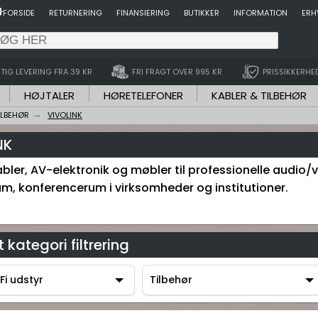
FORSIDE
RETURNERING
FINANSIERING
BUTIKKER
INFORMATION
ERH
TIG LEVERING FRA 39 KR
FRI FRAGT OVER 995 KR
PRISSIKKERHE
HØJTALER
HØRETELEFONER
KABLER & TILBEHØR
ILBEHØR
VIVOLINK
NK
bler, AV-elektronik og møbler til professionelle audio/v
um, konferencerum i virksomheder og institutioner.
 kategori filtrering
Fi udstyr
Tilbehør
-Fi udstyr
Tilbehør