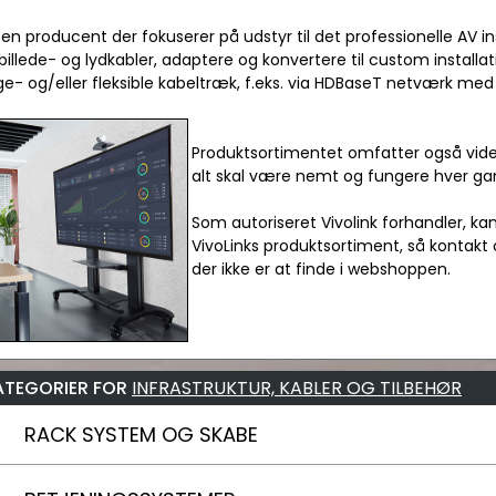
r en producent der fokuserer på udstyr til det professionelle AV i
billede- og lydkabler, adaptere og konvertere til custom install
ge- og/eller fleksible kabeltræk, f.eks. via HDBaseT netværk med C
Produktsortimentet omfatter også vide
alt skal være nemt og fungere hver ga
Som autoriseret Vivolink forhandler, ka
VivoLinks produktsortiment, så kontakt 
der ikke er at finde i webshoppen.
ATEGORIER FOR
INFRASTRUKTUR, KABLER OG TILBEHØR
RACK SYSTEM OG SKABE