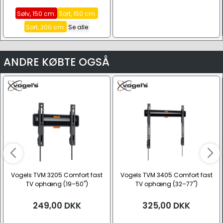
Sølv, 150 cm.
Sort, 150 cm.
Sort, 200 cm.
Se alle
ANDRE KØBTE OGSÅ
Vogels TVM 3205 Comfort fast
Vogels TVM 3405 Comfort fast
TV ophæng (19–50")
TV ophæng (32–77")
249,00
DKK
325,00
DKK