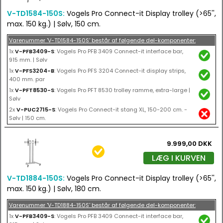
V-TD1584-150S:
Vogels Pro Connect-it Display trolley (>65'',
max. 150 kg.) | Sølv, 150 cm.
Varenummer 'V-TD1584-150S' består af følgende del-komponenter:
1x
V-PFB3409-S
: Vogels Pro PFB 3409 Connect-it interface bar,
915 mm. | Sølv
1x
V-PFS3204-B
: Vogels Pro PFS 3204 Connect-it display strips,
400 mm. par
1x
V-PFT8530-S
: Vogels Pro PFT 8530 trolley ramme, extra-large |
Sølv
2x
V-PUC2715-S
: Vogels Pro Connect-it stang XL, 150-200 cm. -
Sølv | 150 cm.
9.999,00 DKK
LÆG I KURVEN
V-TD1884-150S:
Vogels Pro Connect-it Display trolley (>65'',
max. 150 kg.) | Sølv, 180 cm.
Varenummer 'V-TD1884-150S' består af følgende del-komponenter:
1x
V-PFB3409-S
: Vogels Pro PFB 3409 Connect-it interface bar,