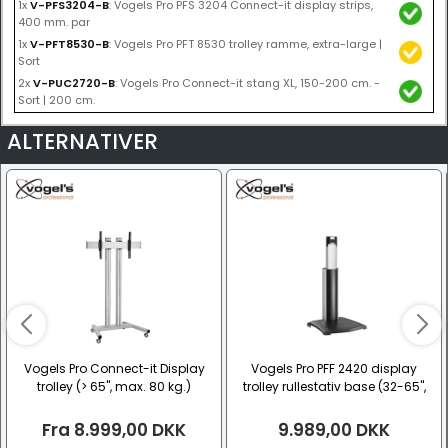
1x
V-PFS3204-B
: Vogels Pro PFS 3204 Connect-it display strips,
400 mm. par
1x
V-PFT8530-B
: Vogels Pro PFT 8530 trolley ramme, extra-large |
Sort
2x
V-PUC2720-B
: Vogels Pro Connect-it stang XL, 150-200 cm. -
Sort | 200 cm.
ALTERNATIVER
Vogels Pro Connect-it Display
Vogels Pro PFF 2420 display
trolley (> 65", max. 80 kg.)
trolley rullestativ base (32-65",
max. 70 kg.)
Fra
8.999,00
DKK
9.989,00
DKK