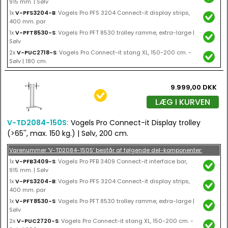
915 mm. | Sølv
1x
V-PFS3204-B
: Vogels Pro PFS 3204 Connect-it display strips,
400 mm. par
1x
V-PFT8530-S
: Vogels Pro PFT 8530 trolley ramme, extra-large |
Sølv
2x
V-PUC2718-S
: Vogels Pro Connect-it stang XL, 150-200 cm. -
Sølv | 180 cm.
9.999,00 DKK
LÆG I KURVEN
V-TD2084-150S:
Vogels Pro Connect-it Display trolley
(>65'', max. 150 kg.) | Sølv, 200 cm.
Varenummer 'V-TD2084-150S' består af følgende del-komponenter:
1x
V-PFB3409-S
: Vogels Pro PFB 3409 Connect-it interface bar,
915 mm. | Sølv
1x
V-PFS3204-B
: Vogels Pro PFS 3204 Connect-it display strips,
400 mm. par
1x
V-PFT8530-S
: Vogels Pro PFT 8530 trolley ramme, extra-large |
Sølv
2x
V-PUC2720-S
: Vogels Pro Connect-it stang XL, 150-200 cm. -