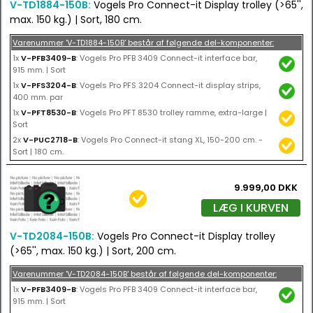
V-TD1884-150B:
Vogels Pro Connect-it Display trolley (>65'',
max. 150 kg.) | Sort, 180 cm.
Varenummer 'V-TD1884-150B' består af følgende del-komponenter:
1x
V-PFB3409-B
: Vogels Pro PFB 3409 Connect-it interface bar,
915 mm. | Sort
1x
V-PFS3204-B
: Vogels Pro PFS 3204 Connect-it display strips,
400 mm. par
1x
V-PFT8530-B
: Vogels Pro PFT 8530 trolley ramme, extra-large |
Sort
2x
V-PUC2718-B
: Vogels Pro Connect-it stang XL, 150-200 cm. -
Sort | 180 cm.
9.999,00 DKK
LÆG I KURVEN
V-TD2084-150B:
Vogels Pro Connect-it Display trolley
(>65'', max. 150 kg.) | Sort, 200 cm.
Varenummer 'V-TD2084-150B' består af følgende del-komponenter:
1x
V-PFB3409-B
: Vogels Pro PFB 3409 Connect-it interface bar,
915 mm. | Sort