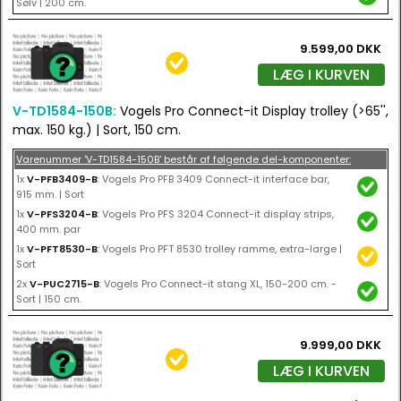
Sølv | 200 cm.
9.599,00 DKK
LÆG I KURVEN
V-TD1584-150B:
Vogels Pro Connect-it Display trolley (>65'',
max. 150 kg.) | Sort, 150 cm.
Varenummer 'V-TD1584-150B' består af følgende del-komponenter:
1x
V-PFB3409-B
: Vogels Pro PFB 3409 Connect-it interface bar,
915 mm. | Sort
1x
V-PFS3204-B
: Vogels Pro PFS 3204 Connect-it display strips,
400 mm. par
1x
V-PFT8530-B
: Vogels Pro PFT 8530 trolley ramme, extra-large |
Sort
2x
V-PUC2715-B
: Vogels Pro Connect-it stang XL, 150-200 cm. -
Sort | 150 cm.
9.999,00 DKK
LÆG I KURVEN