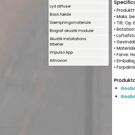
Specific
Lyd diffuser
• Produktt
Bass fælde
• Maks. be
Dæmpningsmateriale
• Tilt: Op 
• Rotation:
Biograf akustik moduler
• Loftafst
Akustik installations
• Gevinddi
tilbehør
• Material
Impulso App
• Farve: H
Artnovion
• Emballag
• Forpakni
Produkta
Gooba
Gooba