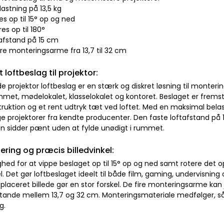
lastning på 13,5 kg
es op til 15° op og ned
res op til 180°
tafstand på 15 cm
are monteringsarme fra 13,7 til 32 cm
t loftbeslag til projektor:
e projektor loftbeslag er en stærk og diskret løsning til monter
et, mødelokalet, klasselokalet og kontoret. Beslaget er fremstill
truktion og et rent udtryk tæt ved loftet. Med en maksimal belas
ge projektorer fra kendte producenter. Den faste loftafstand p
en sidder pænt uden at fylde unødigt i rummet.
ering og præcis billedvinkel:
hed for at vippe beslaget op til 15° op og ned samt rotere det o
el. Det gør loftbeslaget ideelt til både film, gaming, undervisnin
 placeret billede gør en stor forskel. De fire monteringsarme kan j
tande mellem 13,7 og 32 cm. Monteringsmateriale medfølger, så i
g.