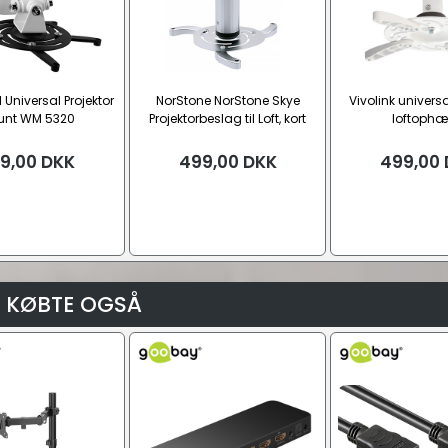
l Universal Projektor
NorStone NorStone Skye
Vivolink universa
unt WM 5320
Projektorbeslag til Loft, kort
loftoph
(178x130 mm - 320x200 mm)
9,00
DKK
499,00
DKK
499,00
 KØBTE OGSÅ