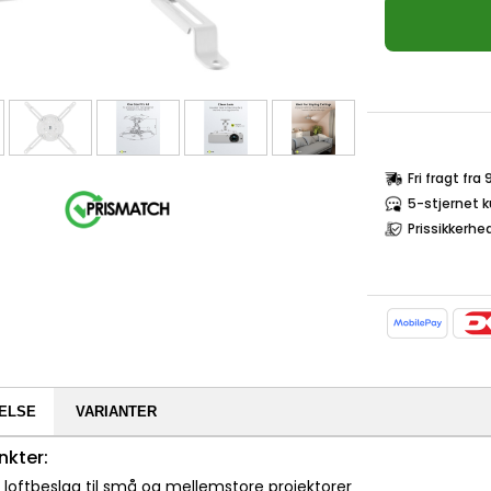
Fri fragt fra
5-stjernet 
Prissikkerhe
ELSE
VARIANTER
nkter:
r loftbeslag til små og mellemstore projektorer