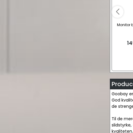
Monitor 
14
Produc
Goobay er 
God kvalit
de strenge
Til de me
slidstyrke,
kvaliteten.