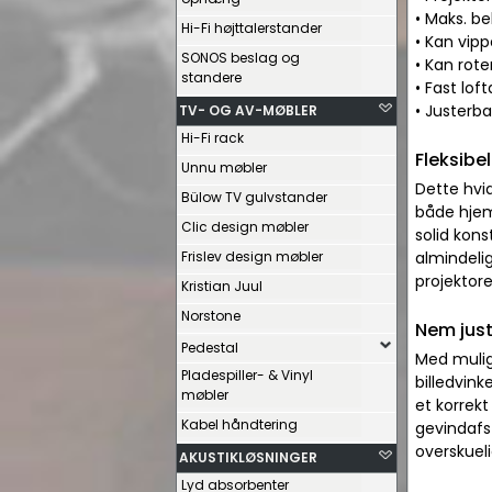
• Maks. be
Hi-Fi højttalerstander
• Kan vipp
SONOS beslag og
• Kan rote
standere
• Fast lof
• Justerb
TV- OG AV-MØBLER
Hi-Fi rack
Fleksibel
Unnu møbler
Dette hvid
Bülow TV gulvstander
både hjemm
Clic design møbler
solid kons
Frislev design møbler
almindeli
projektor
Kristian Juul
Norstone
Nem just
Pedestal
Med mulig
Pladespiller- & Vinyl
billedvink
møbler
et korrekt
Kabel håndtering
gevindafs
overskueli
AKUSTIKLØSNINGER
Lyd absorbenter