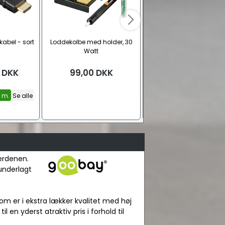
abel - sort
Loddekolbe med holder, 30
DVI - HDMI kabel
Watt
DKK
99,00
DKK
Fra
45,00
DKK
5 m.
Se alle
1,0 m.
1,5 m.
2,0 m.
Se a
verdenen.
 underlagt
om er i ekstra lækker kvalitet med høj
l en yderst atraktiv pris i forhold til