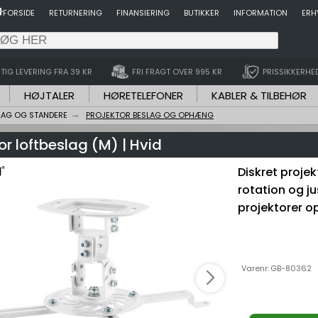
FORSIDE
RETURNERING
FINANSIERING
BUTIKKER
INFORMATION
ERH
TIG LEVERING FRA 39 KR
FRI FRAGT OVER 995 KR
PRISSIKKERHE
HØJTALER
HØRETELEFONER
KABLER & TILBEHØR
LAG OG STANDERE
PROJEKTOR BESLAG OG OPHÆNG
or loftbeslag (M) | Hvid
Diskret projekt
rotation og j
projektorer op 
Varenr:
GB-80362