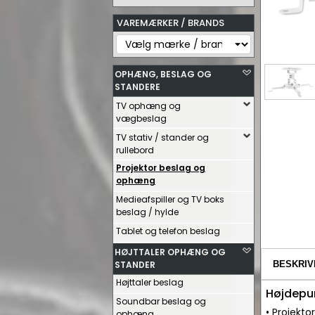
VAREMÆRKER / BRANDS
OPHÆNG, BESLAG OG
STANDERE
TV ophæng og
vægbeslag
TV stativ / stander og
rullebord
Projektor beslag og
ophæng
Medieafspiller og TV boks
beslag / hylde
Tablet og telefon beslag
HØJTTALER OPHÆNG OG
STANDER
BESKRIV
Højttaler beslag
Højdepu
Soundbar beslag og
• Projekto
ophæng