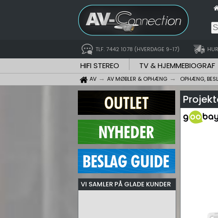
TLF. 7442 1078 (HVERDAGE 9-17)
HUR
HIFI STEREO
TV & HJEMMEBIOGRAF
AV
AV MØBLER & OPHÆNG
OPHÆNG, BES
Projekt
VI SAMLER PÅ GLADE KUNDER