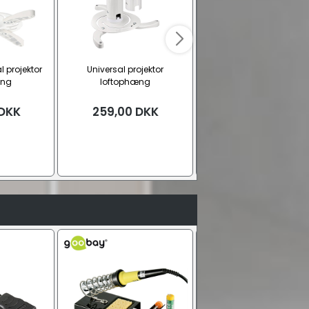
l projektor
Universal projektor
Chief CMS fast rør til proj
æng
loftophæng
beslag, sort
DKK
259,00
DKK
Fra
289,00
DKK
7,62 cm.
15,24 cm.
22,86 cm.
Se alle