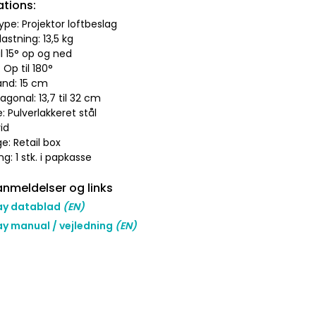
ations:
ype: Projektor loftbeslag
lastning: 13,5 kg
til 15° op og ned
 Op til 180°
and: 15 cm
agonal: 13,7 til 32 cm
e: Pulverlakkeret stål
vid
e: Retail box
ng: 1 stk. i papkasse
nmeldelser og links
y datablad
(EN)
y manual / vejledning
(EN)