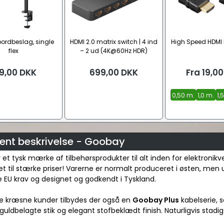
bordbeslag, single
HDMI 2.0 matrix switch | 4 ind
High Speed HDMI k
flex
– 2 ud (4K@60Hz HDR)
9,00
DKK
699,00
DKK
Fra
19,00
0,50 m.
1,0 m.
1,
ent beskrivelse - Goobay
et tysk mærke af tilbehørsprodukter til alt inden for elektronik
et til stærke priser! Varerne er normalt produceret i østen, men
 EU krav og designet og godkendt i Tyskland.
re kræsne kunder tilbydes der også en
Goobay Plus
kabelserie, s
 guldbelagte stik og elegant stofbeklædt finish. Naturligvis stadig ti