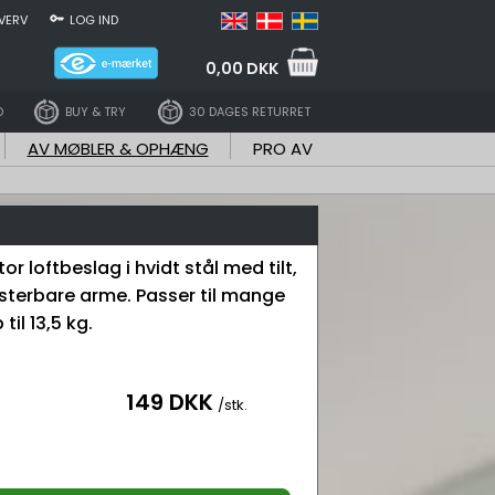
VERV
LOG IND
0,00 DKK
D
BUY & TRY
30 DAGES RETURRET
AV MØBLER & OPHÆNG
PRO AV
or loftbeslag i hvidt stål med tilt,
usterbare arme. Passer til mange
til 13,5 kg.
149 DKK
/stk.