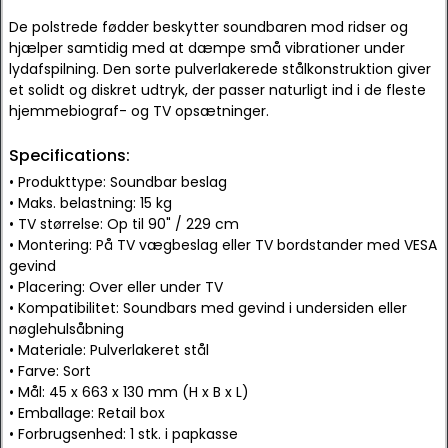
De polstrede fødder beskytter soundbaren mod ridser og
hjælper samtidig med at dæmpe små vibrationer under
lydafspilning. Den sorte pulverlakerede stålkonstruktion giver
et solidt og diskret udtryk, der passer naturligt ind i de fleste
hjemmebiograf- og TV opsætninger.
Specifications:
• Produkttype: Soundbar beslag
• Maks. belastning: 15 kg
• TV størrelse: Op til 90" / 229 cm
• Montering: På TV vægbeslag eller TV bordstander med VESA
gevind
• Placering: Over eller under TV
• Kompatibilitet: Soundbars med gevind i undersiden eller
nøglehulsåbning
• Materiale: Pulverlakeret stål
• Farve: Sort
• Mål: 45 x 663 x 130 mm (H x B x L)
• Emballage: Retail box
• Forbrugsenhed: 1 stk. i papkasse