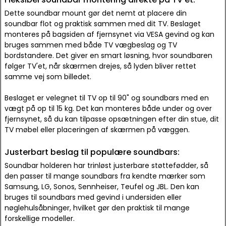
Dette soundbar mount gør det nemt at placere din
soundbar flot og praktisk sammen med dit TV. Beslaget
monteres på bagsiden af fjernsynet via VESA gevind og kan
bruges sammen med både TV vægbeslag og TV
bordstandere. Det giver en smart løsning, hvor soundbaren
følger TV'et, når skærmen drejes, så lyden bliver rettet
samme vej som billedet.
Beslaget er velegnet til TV op til 90" og soundbars med en
vægt på op til 15 kg. Det kan monteres både under og over
fjernsynet, så du kan tilpasse opsætningen efter din stue, dit
TV møbel eller placeringen af skærmen på væggen.
Justerbart beslag til populære soundbars:
Soundbar holderen har trinløst justerbare støttefødder, så
den passer til mange soundbars fra kendte mærker som
Samsung, LG, Sonos, Sennheiser, Teufel og JBL. Den kan
bruges til soundbars med gevind i undersiden eller
nøglehulsåbninger, hvilket gør den praktisk til mange
forskellige modeller.