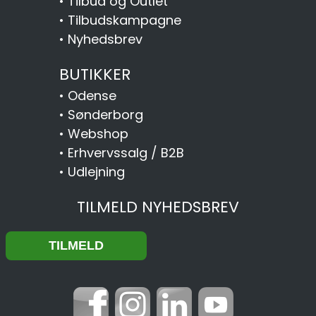
•
Tilbud og Outlet
•
Tilbudskampagne
•
Nyhedsbrev
BUTIKKER
•
Odense
•
Sønderborg
•
Webshop
•
Erhvervssalg / B2B
•
Udlejning
TILMELD NYHEDSBREV