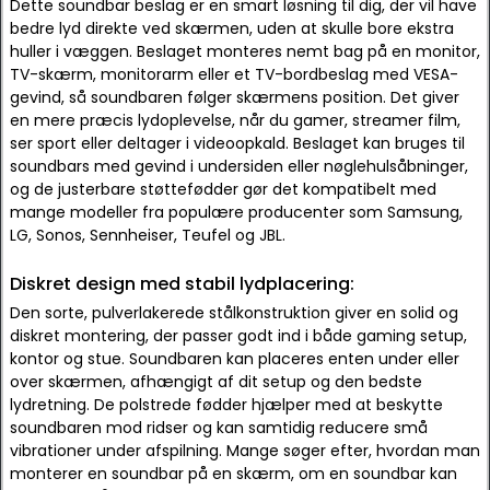
Dette soundbar beslag er en smart løsning til dig, der vil have
bedre lyd direkte ved skærmen, uden at skulle bore ekstra
huller i væggen. Beslaget monteres nemt bag på en monitor,
TV-skærm, monitorarm eller et TV-bordbeslag med VESA-
gevind, så soundbaren følger skærmens position. Det giver
en mere præcis lydoplevelse, når du gamer, streamer film,
ser sport eller deltager i videoopkald. Beslaget kan bruges til
soundbars med gevind i undersiden eller nøglehulsåbninger,
og de justerbare støttefødder gør det kompatibelt med
mange modeller fra populære producenter som Samsung,
LG, Sonos, Sennheiser, Teufel og JBL.
Diskret design med stabil lydplacering:
Den sorte, pulverlakerede stålkonstruktion giver en solid og
diskret montering, der passer godt ind i både gaming setup,
kontor og stue. Soundbaren kan placeres enten under eller
over skærmen, afhængigt af dit setup og den bedste
lydretning. De polstrede fødder hjælper med at beskytte
soundbaren mod ridser og kan samtidig reducere små
vibrationer under afspilning. Mange søger efter, hvordan man
monterer en soundbar på en skærm, om en soundbar kan