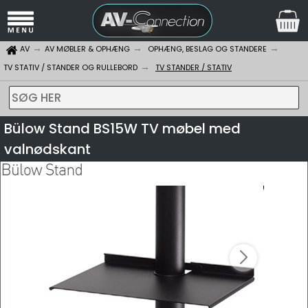
AV
AV MØBLER & OPHÆNG
OPHÆNG, BESLAG OG STANDERE
TV STATIV / STANDER OG RULLEBORD
TV STANDER / STATIV
SØG HER
Bülow Stand BS15W TV møbel med
valnødskant