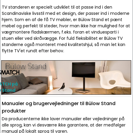
TV standeren er specielt udviklet til at passe ind i den
Scandinaviske livsstil med et design, der passer ind i moderne
hjem. Som en af de få TV møbler, er Bülow Stand et pænt
møbel og perfekt til steder, hvor man ikke har mulighed for at
vægmontere fladskærmen, f.eks. foran et vinduesparti i
stuen eller ved skråvægge. For fuld fleksibilitet er Bülow TV
standerne også monteret med kvalitetshjul, så man let kan
flytte TV'et rundt efter behov.
ATCH på
w Stand
Manualer og brugervejledninger til Bülow Stand
produkter
Da producenterne ikke laver manualer eller vejledninger på
alle sprog, kan vi desværre ikke garantere, at der medfølger
manual på lokalt sprog til varen.