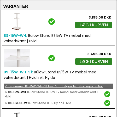
VARIANTER
3.195,00 DKK
LÆG I KURVEN
BS-15W-WH:
Bülow Stand BS15W TV møbel med
valnødskant | Hvid
3.495,00 DKK
LÆG I KURVEN
BS-15W-WH-S1:
Bülow Stand BS15W TV møbel med
valnødskant | Hvid inkl. Hylde
Varenummer 'BS-15W-WH-S1' består af følgende del-komponenter:
1x
BS-15W-WH
: Bülow Stand BS15W TV møbel med valnødskant |
Hvid
1x
BS-HYLDE-W
: Bülow Stand BS15 Hylde | Hvid