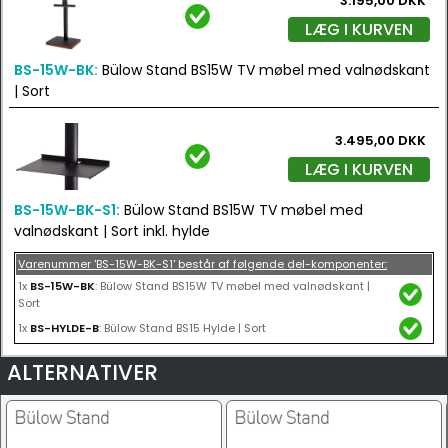
3.195,00 DKK
LÆG I KURVEN
BS-15W-BK:
Bülow Stand BS15W TV møbel med valnødskant
| Sort
3.495,00 DKK
LÆG I KURVEN
BS-15W-BK-S1:
Bülow Stand BS15W TV møbel med
valnødskant | Sort inkl. hylde
Varenummer 'BS-15W-BK-S1' består af følgende del-komponenter:
1x
BS-15W-BK
: Bülow Stand BS15W TV møbel med valnødskant |
Sort
1x
BS-HYLDE-B
: Bülow Stand BS15 Hylde | Sort
ALTERNATIVER