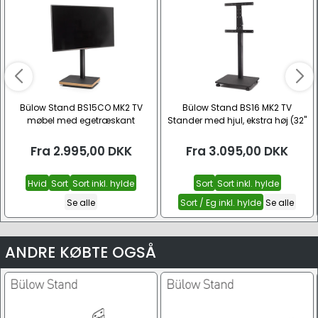
Bülow Stand BS15CO MK2 TV
Bülow Stand BS16 MK2 TV
møbel med egetræskant
Stander med hjul, ekstra høj (32"
– 55")
Fra
2.995,00
DKK
Fra
3.095,00
DKK
Hvid
Sort
Sort inkl. hylde
Sort
Sort inkl. hylde
Se alle
Sort / Eg inkl. hylde
Se alle
ANDRE KØBTE OGSÅ