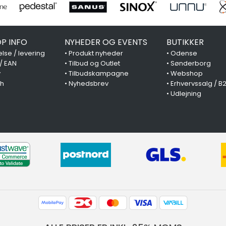
P INFO
NYHEDER OG EVENTS
BUTIKKER
lse / levering
•
Produkt nyheder
•
Odense
 / EAN
•
Tilbud og Outlet
•
Sønderborg
y
•
Tilbudskampagne
•
Webshop
ch
•
Nyhedsbrev
•
Erhvervssalg / B
•
Udlejning