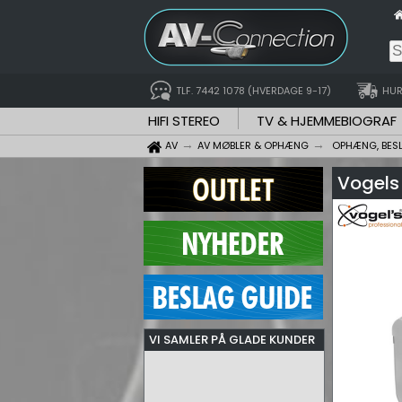
TLF. 7442 1078 (HVERDAGE 9-17)
HUR
HIFI STEREO
TV & HJEMMEBIOGRAF
AV
AV MØBLER & OPHÆNG
OPHÆNG, BES
Vogels 
VI SAMLER PÅ GLADE KUNDER