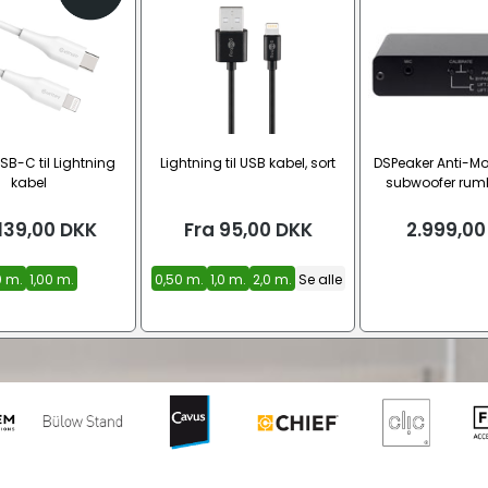
SB-C til Lightning
Lightning til USB kabel, sort
DSPeaker Anti-Mo
kabel
subwoofer rumk
process
139,00
DKK
Fra
95,00
DKK
2.999,00
0 m.
1,00 m.
0,50 m.
1,0 m.
2,0 m.
Se alle