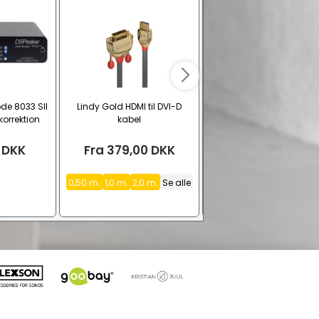
de 8033 SII
Lindy Gold HDMI til DVI-D
Audio-Technica AT61
orrektion
kabel
pladestrammer
or
DKK
Fra
379,00
DKK
399,00
DKK
0,50 m.
1,0 m.
2,0 m.
Se alle