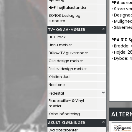
PPA serie
Hi-Fi højttalerstander
• Store ve
• Designe
SONOS beslag og
standere
• Mulighed
• Sikkerhe
TV- OG AV-MØBLER
Hi-Fi rack
PPA 310 S
Unnu møbler
• Bredde:
• Højde: 
Bülow TV gulvstander
• Dybde: 
Clic design møbler
Frislev design møbler
Kristian Juul
Norstone
Pedestal
Pladespiller- & Vinyl
møbler
ALTER
Kabel håndtering
AKUSTIKLØSNINGER
Lyd absorbenter