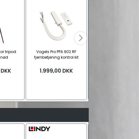
tor tripod
Vogels Pro PPA 902 RF
Dangbei projektor gulvs
lnød
fjernbetjening kontrol kit
(10-90 cm.)
DKK
1.999,00
DKK
1.399,00
DKK