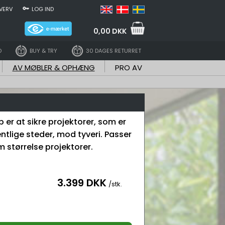
VERV
LOG IND
0,00 DKK
D
BUY & TRY
30 DAGES RETURRET
AV MØBLER & OPHÆNG
PRO AV
b er at sikre projektorer, som er
tlige steder, mod tyveri. Passer
 størrelse projektorer.
3.399 DKK
/stk.