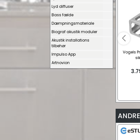
Lyd diffuser
Bass fælde
Dæmpningsmateriale
Biograf akustik moduler
Akustik installations
tilbehør
Vogels Pr
Impulso App
si
Artnovion
3.7
ANDRE