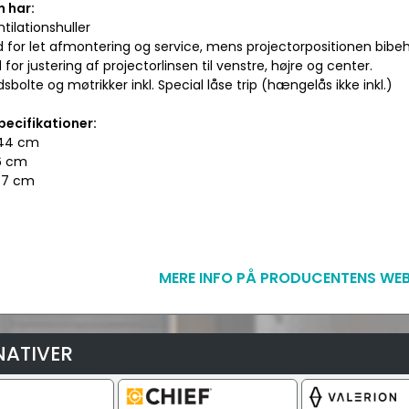
n har:
ntilationshuller
d for let afmontering og service, mens projectorpositionen bibeh
 for justering af projectorlinsen til venstre, højre og center.
dsbolte og møtrikker inkl. Special låse trip (hængelås ikke inkl.)
pecifikationer:
 44 cm
26 cm
47 cm
MERE INFO PÅ PRODUCENTENS WEB
NATIVER