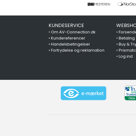
KUNDESERVICE
WEBSHO
•
Om AV-Connection.dk
•
Forsende
•
Kundereferencer
•
Betaling
•
Handelsbetingelser
•
Buy & Tr
•
Fortrydelse og reklamation
•
Prismat
•
Log ind