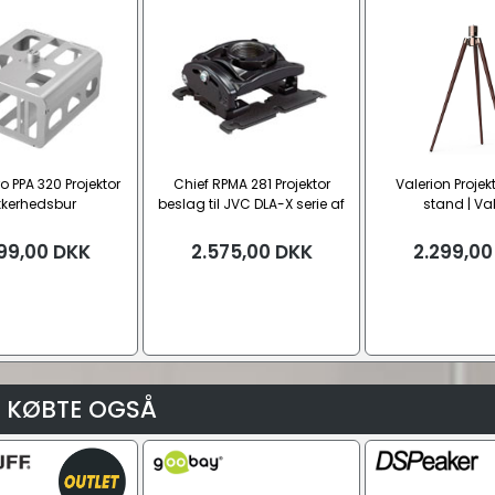
o PPA 320 Projektor
Chief RPMA 281 Projektor
Valerion Projek
kkerhedsbur
beslag til JVC DLA-X serie af
stand | Va
projektorer
99,00
DKK
2.575,00
DKK
2.299,00
 KØBTE OGSÅ