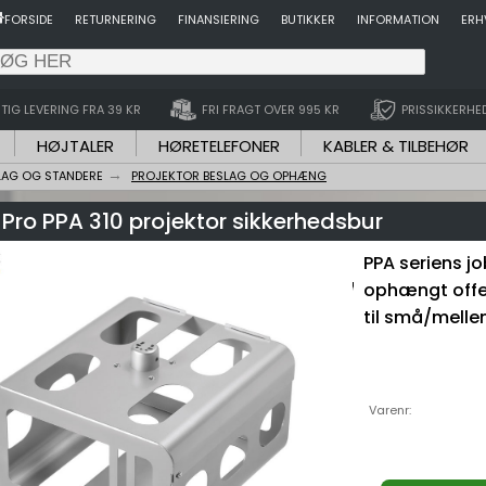
FORSIDE
RETURNERING
FINANSIERING
BUTIKKER
INFORMATION
ERH
TIG LEVERING FRA 39 KR
FRI FRAGT OVER 995 KR
PRISSIKKERHE
HØJTALER
HØRETELEFONER
KABLER & TILBEHØR
LAG OG STANDERE
PROJEKTOR BESLAG OG OPHÆNG
Pro PPA 310 projektor sikkerhedsbur
PPA seriens jo
ophængt offen
til små/mellem
Varenr: