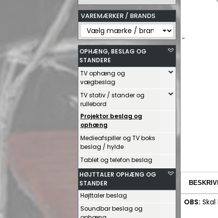
VAREMÆRKER / BRANDS
OPHÆNG, BESLAG OG
STANDERE
TV ophæng og
vægbeslag
TV stativ / stander og
rullebord
Projektor beslag og
ophæng
Medieafspiller og TV boks
beslag / hylde
Tablet og telefon beslag
HØJTTALER OPHÆNG OG
STANDER
BESKRIV
Højttaler beslag
OBS:
Skal
Soundbar beslag og
ophæng