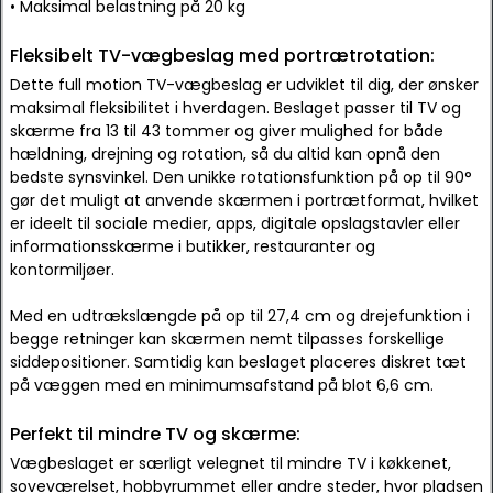
• Maksimal belastning på 20 kg
Fleksibelt TV-vægbeslag med portrætrotation:
Dette full motion TV-vægbeslag er udviklet til dig, der ønsker
maksimal fleksibilitet i hverdagen. Beslaget passer til TV og
skærme fra 13 til 43 tommer og giver mulighed for både
hældning, drejning og rotation, så du altid kan opnå den
bedste synsvinkel. Den unikke rotationsfunktion på op til 90°
gør det muligt at anvende skærmen i portrætformat, hvilket
er ideelt til sociale medier, apps, digitale opslagstavler eller
informationsskærme i butikker, restauranter og
kontormiljøer.
Med en udtrækslængde på op til 27,4 cm og drejefunktion i
begge retninger kan skærmen nemt tilpasses forskellige
siddepositioner. Samtidig kan beslaget placeres diskret tæt
på væggen med en minimumsafstand på blot 6,6 cm.
Perfekt til mindre TV og skærme:
Vægbeslaget er særligt velegnet til mindre TV i køkkenet,
soveværelset, hobbyrummet eller andre steder, hvor pladsen