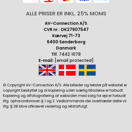
ALLE PRISER ER INKL. 25% MOMS
AV-Connection A/S
CVR nr.: DK27907547
Kærvej 71-73
6400 Sønderborg
Danmark
Tlf.
7442 1078
E-mail:
[email protected]
© Copyright AV-Connection A/S. Alle billeder og tekster på websitet er
copyright beskyttet og al kopiering uden særlig tilladelse er forbudt.
Kopiering og affotografering af websiden med salg for øje er forbudt
iflg. ophavsretsloven § 1 og 2. Vedkommende der overtræder dette vil
iflg. § 38 blive afkrævet vederlag og retsforfulgt.