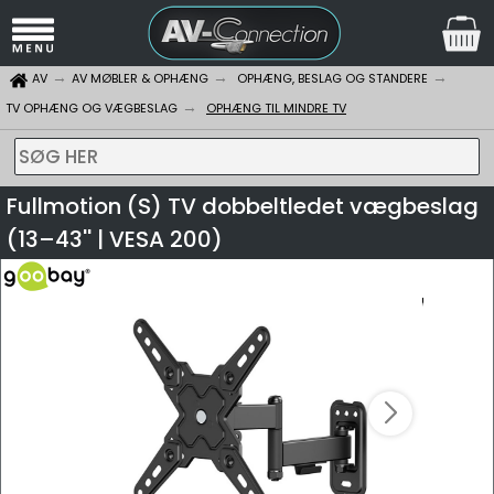
AV
AV MØBLER & OPHÆNG
OPHÆNG, BESLAG OG STANDERE
TV OPHÆNG OG VÆGBESLAG
OPHÆNG TIL MINDRE TV
SØG HER
Fullmotion (S) TV dobbeltledet vægbeslag
(13–43'' | VESA 200)