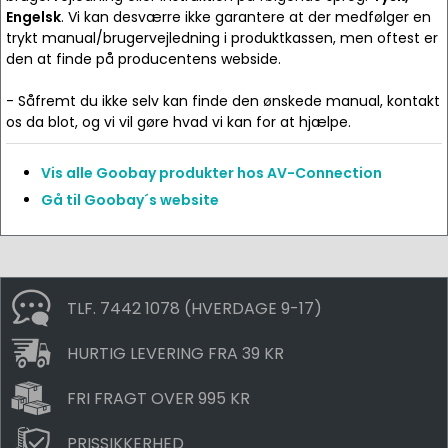
Engelsk
. Vi kan desværre ikke garantere at der medfølger en
trykt manual/brugervejledning i produktkassen, men oftest er
den at finde på producentens webside.
- Såfremt du ikke selv kan finde den ønskede manual, kontakt
os da blot, og vi vil gøre hvad vi kan for at hjælpe.
Vis alle Goobay produkter hos AV-Connection
Gå til Goobay´s website
TLF. 7442 1078 (HVERDAGE 9-17)
HURTIG LEVERING FRA 39 KR
FRI FRAGT OVER 995 KR
PRISSIKKERHED