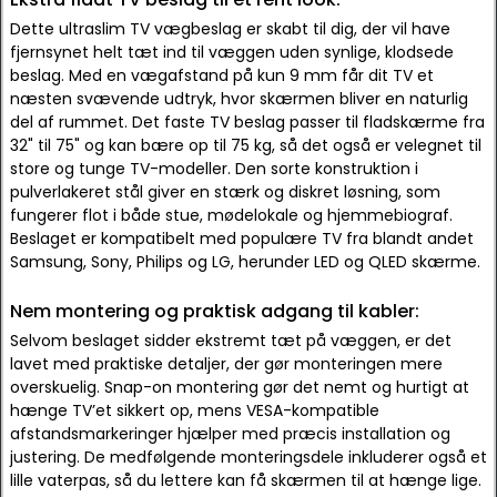
Dette ultraslim TV vægbeslag er skabt til dig, der vil have
fjernsynet helt tæt ind til væggen uden synlige, klodsede
beslag. Med en vægafstand på kun 9 mm får dit TV et
næsten svævende udtryk, hvor skærmen bliver en naturlig
del af rummet. Det faste TV beslag passer til fladskærme fra
32" til 75" og kan bære op til 75 kg, så det også er velegnet til
store og tunge TV-modeller. Den sorte konstruktion i
pulverlakeret stål giver en stærk og diskret løsning, som
fungerer flot i både stue, mødelokale og hjemmebiograf.
Beslaget er kompatibelt med populære TV fra blandt andet
Samsung, Sony, Philips og LG, herunder LED og QLED skærme.
Nem montering og praktisk adgang til kabler:
Selvom beslaget sidder ekstremt tæt på væggen, er det
lavet med praktiske detaljer, der gør monteringen mere
overskuelig. Snap-on montering gør det nemt og hurtigt at
hænge TV’et sikkert op, mens VESA-kompatible
afstandsmarkeringer hjælper med præcis installation og
justering. De medfølgende monteringsdele inkluderer også et
lille vaterpas, så du lettere kan få skærmen til at hænge lige.