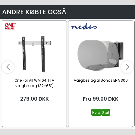
ANDRE KØBTE OGSÅ
One For All WM 6411 TV
Vægbeslag til Sonos ERA 300
vægbeslag (32–65")
279,00
DKK
Fra
99,00
DKK
Hvid
Sort