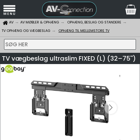
AV
AV MØBLER & OPHÆNG
OPHÆNG, BESLAG OG STANDERE
TV OPHÆNG OG VÆGBESLAG
OPHÆNG TIL MELLEMSTORE TV
SØG HER
TV vægbeslag ultraslim FIXED (L) (32–75'')