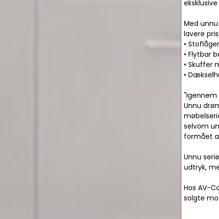
eksklusive
Med unnu 
lavere pr
• Stoflåge
• Flytbar 
• Skuffer
• Dækselhu
"Igennem l
Unnu drøm
møbelseri
selvom un
formået at
Unnu serie
udtryk, me
Hos AV-Con
solgte mod