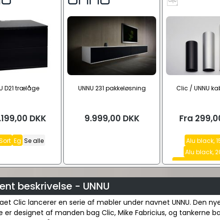
 D21 trælåge
UNNU 231 pakkeløsning
Clic / UNNU ka
.199,00
DKK
9.999,00
DKK
Fra
299,0
Sort
Eg
Se alle
Alu black, 
Alu black, 
Alu black, 25 c
ent beskrivelse - UNNU
aet Clic lancerer en serie af møbler under navnet UNNU. Den ny
 er designet af manden bag Clic, Mike Fabricius, og tankerne b