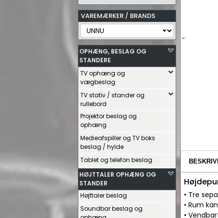
VAREMÆRKER / BRANDS
OPHÆNG, BESLAG OG
STANDERE
TV ophæng og
vægbeslag
TV stativ / stander og
rullebord
Projektor beslag og
ophæng
Medieafspiller og TV boks
beslag / hylde
Tablet og telefon beslag
BESKRIV
HØJTTALER OPHÆNG OG
Højdepu
STANDER
• Tre sep
Højttaler beslag
• Rum kan
Soundbar beslag og
• Vendbar
ophæng