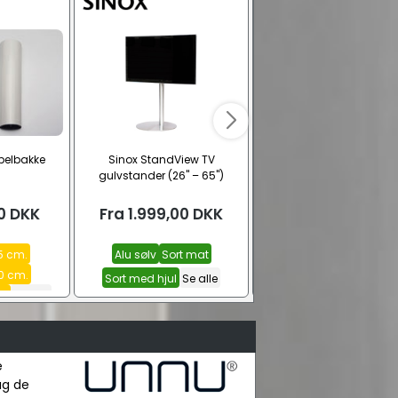
belbakke
Sinox StandView TV
TV vægbeslag ultraslim 
gulvstander (26" – 65")
100")
0
DKK
Fra
1.999,00
DKK
379,00
DKK
15 cm.
Alu sølv
Sort mat
20 cm.
Sort med hjul
Se alle
m.
Se alle
e
ag de