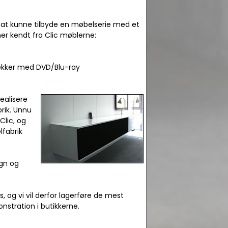
at kunne tilbyde en møbelserie med et
 kendt fra Clic møblerne:
rækker med DVD/Blu-ray
ealisere
ik. Unnu
lic, og
fabrik
ign og
, og vi vil derfor lagerføre de mest
onstration i butikkerne.