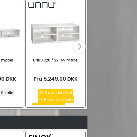
V møbel
UNNU 220 / 221 AV møbel
UNNU 13S AV møbel
00
DKK
Fra
5.249,00
DKK
Fra
4.999,00
DK
Se alle
36.5 cm. dyb, sort
Hvid
Sort
Eg
Se alle
36.5 cm. dyb, hvid
45 cm. dyb, hvid
Se alle