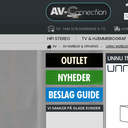
TLF. 7442 1078 (HVERDAGE 9-17)
HUR
HIFI STEREO
TV & HJEMMEBIOGRAF
AV
AV MØBLER & OPHÆNG
UNNU MØBLER
UNNU 1
VI SAMLER PÅ GLADE KUNDER