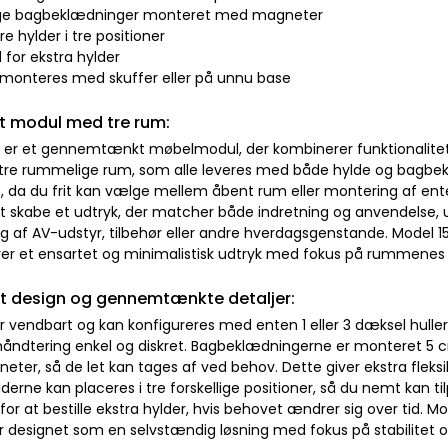
lige bagbeklædninger monteret med magneter
re hylder i tre positioner
 for ekstra hylder
e monteres med skuffer eller på unnu base
lt modul med tre rum:
1 er et gennemtænkt møbelmodul, der kombinerer funktionalitet, f
 tre rummelige rum, som alle leveres med både hylde og bagbek
t, da du frit kan vælge mellem åbent rum eller montering af ente
l at skabe et udtryk, der matcher både indretning og anvendelse,
g af AV-udstyr, tilbehør eller andre hverdagsgenstande. Model 1
ikrer et ensartet og minimalistisk udtryk med fokus på rummenes
t design og gennemtænkte detaljer:
 vendbart og kan konfigureres med enten 1 eller 3 dæksel huller 
håndtering enkel og diskret. Bagbeklædningerne er monteret 5 c
er, så de let kan tages af ved behov. Dette giver ekstra fleksibil
lderne kan placeres i tre forskellige positioner, så du nemt kan t
or at bestille ekstra hylder, hvis behovet ændrer sig over tid. 
r designet som en selvstændig løsning med fokus på stabilitet o