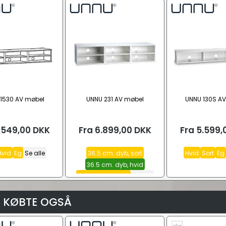
1530 AV møbel
UNNU 231 AV møbel
UNNU 130S A
.549,00
DKK
Fra
6.899,00
DKK
Fra
5.599,
Hvid
Eg
Se alle
36.5 cm. dyb, sort
Hvid
Sort
Eg
36.5 cm. dyb, hvid
45 cm. dyb, hvid
Se alle
 KØBTE OGSÅ