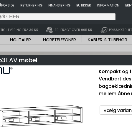
FORSIDE
RETURNERING
FINANSIERING
BUTIKKER
INFORMATION
ERH
TIG LEVERING FRA 39 KR
FRI FRAGT OVER 995 KR
PRISSIKKERHE
HØJTALER
HØRETELEFONER
KABLER & TILBEHØR
531 AV møbel
Kompakt og fl
Vendbart des
bagbeklædning
mellem åbne ru