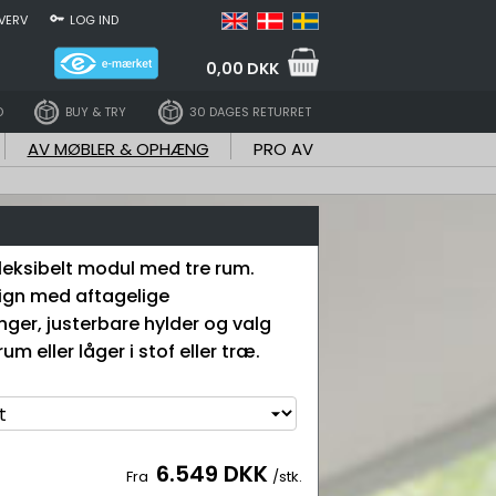
VERV
LOG IND
0,00 DKK
D
BUY & TRY
30 DAGES RETURRET
AV MØBLER & OPHÆNG
PRO AV
eksibelt modul med tre rum.
ign med aftagelige
er, justerbare hylder og valg
m eller låger i stof eller træ.
6.549 DKK
Fra
/stk.