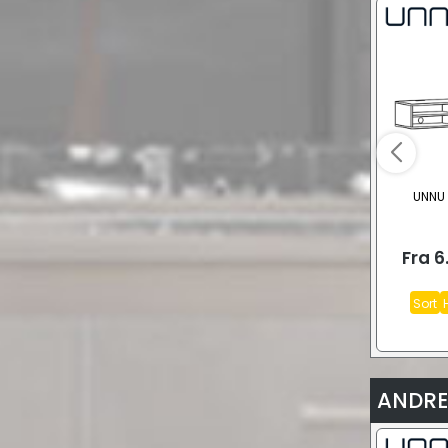
UNNU 
Fra
6
Sort
ANDRE