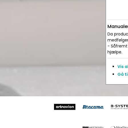
Manualer
Da produce
medfølger 
- Såfremt 
hjælpe.
Vis 
Gå t