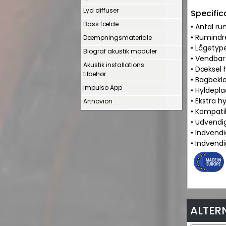
Lyd diffuser
Specific
Bass fælde
• Antal ru
• Rumindr
Dæmpningsmateriale
• Lågetype
Biograf akustik moduler
• Vendbar
Akustik installations
• Dæksel hu
tilbehør
• Bagbekl
Impulso App
• Hyldepla
• Ekstra h
Artnovion
• Kompati
• Udvendi
• Indvend
• Indven
ALTER