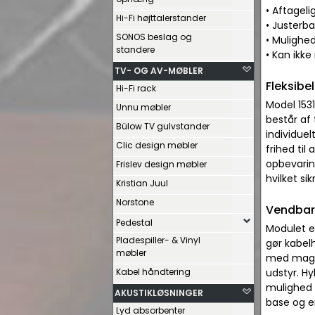
• Aftage
Hi-Fi højttalerstander
• Justerba
SONOS beslag og
• Mulighed
standere
• Kan ikk
TV- OG AV-MØBLER
Fleksibe
Hi-Fi rack
Model 153
Unnu møbler
består af
Bülow TV gulvstander
individuel
Clic design møbler
frihed ti
opbevarin
Frislev design møbler
hvilket s
Kristian Juul
Norstone
Vendbar
Pedestal
Modulet er
Pladespiller- & Vinyl
gør kabel
møbler
med magnet
Kabel håndtering
udstyr. Hy
mulighed f
AKUSTIKLØSNINGER
base og e
Lyd absorbenter