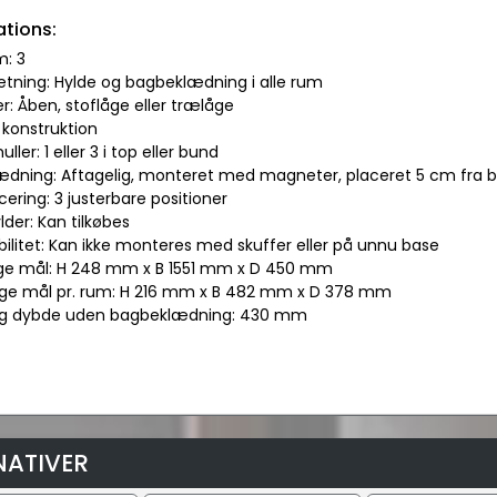
ations:
m: 3
etning: Hylde og bagbeklædning i alle rum
r: Åben, stoflåge eller trælåge
 konstruktion
ller: 1 eller 3 i top eller bund
ædning: Aftagelig, monteret med magneter, placeret 5 cm fra 
cering: 3 justerbare positioner
ylder: Kan tilkøbes
bilitet: Kan ikke monteres med skuffer eller på unnu base
ge mål: H 248 mm x B 1551 mm x D 450 mm
ige mål pr. rum: H 216 mm x B 482 mm x D 378 mm
dig dybde uden bagbeklædning: 430 mm
NATIVER