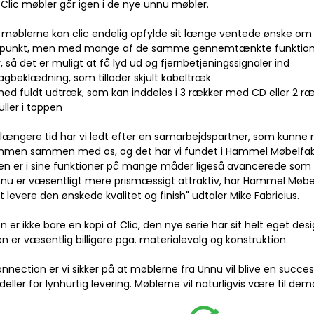
 Clic møbler går igen i de nye unnu møbler.
møblerne kan clic endelig opfylde sit længe ventede ønske om 
ispunkt, men med mange af de samme gennemtænkte funktioner
r, så det er muligt at få lyd ud og fjernbetjeningssignaler ind
bagbeklædning, som tillader skjult kabeltræk
 med fuldt udtræk, som kan inddeles i 3 rækker med CD eller 2 
ller i toppen
ængere tid har vi ledt efter en samarbejdspartner, som kunne r
men sammen med os, og det har vi fundet i Hammel Møbelfabr
en er i sine funktioner på mange måder ligeså avancerede som C
nu er væsentligt mere prismæssigt attraktiv, har Hammel Møbel
 levere den ønskede kvalitet og finish" udtaler Mike Fabricius.
n er ikke bare en kopi af Clic, den nye serie har sit helt eget des
n er væsentlig billigere pga. materialevalg og konstruktion.
nection er vi sikker på at møblerne fra Unnu vil blive en success
eller for lynhurtig levering. Møblerne vil naturligvis være til dem