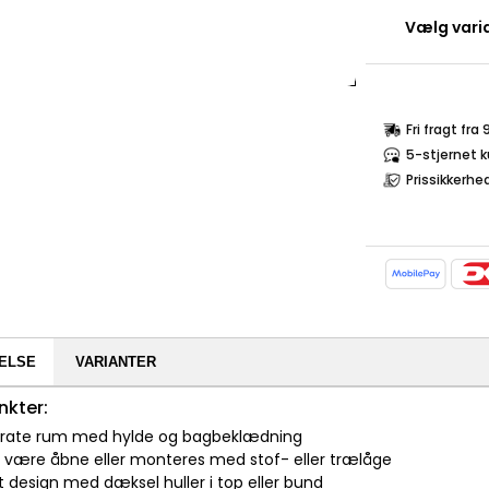
Vælg varia
Fri fragt fra
5-stjernet 
Prissikkerhe
ELSE
VARIANTER
nkter:
arate rum med hylde og bagbeklædning
 være åbne eller monteres med stof- eller trælåge
t design med dæksel huller i top eller bund