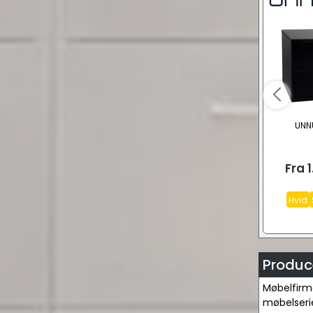
UNNU
Fra
1
Hvid
Produc
Møbelfirm
møbelserie