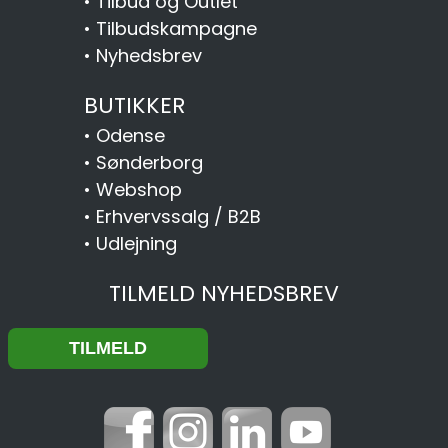
•
Tilbud og Outlet
•
Tilbudskampagne
•
Nyhedsbrev
BUTIKKER
•
Odense
•
Sønderborg
•
Webshop
•
Erhvervssalg / B2B
•
Udlejning
TILMELD NYHEDSBREV