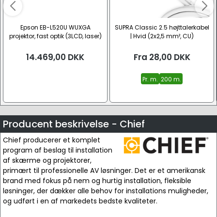
Epson EB-L520U WUXGA
SUPRA Classic 2.5 højttalerkabel
projektor, fast optik (3LCD, laser)
| Hvid (2x2,5 mm², CU)
14.469,00
DKK
Fra
28,00
DKK
Pr. m.
200 m.
Producent beskrivelse - Chief
Chief producerer et komplet
program af beslag til installation
af skærme og projektorer,
primært til professionelle AV løsninger. Det er et amerikansk
brand med fokus på nem og hurtig installation, fleksible
løsninger, der dækker alle behov for installations muligheder,
og udført i en af markedets bedste kvaliteter.