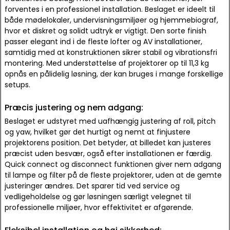
forventes i en professionel installation. Beslaget er ideelt til
både mødelokaler, undervisningsmiljøer og hjemmebiograf,
hvor et diskret og solidt udtryk er vigtigt. Den sorte finish
passer elegant ind i de fleste lofter og AV installationer,
samtidig med at konstruktionen sikrer stabil og vibrationsfri
montering. Med understøttelse af projektorer op til 11,3 kg
opnås en pålidelig løsning, der kan bruges i mange forskellige
setups.
Præcis justering og nem adgang:
Beslaget er udstyret med uafhængig justering af roll, pitch
og yaw, hvilket gør det hurtigt og nemt at finjustere
projektorens position. Det betyder, at billedet kan justeres
præcist uden besvær, også efter installationen er færdig.
Quick connect og disconnect funktionen giver nem adgang
til lampe og filter på de fleste projektorer, uden at de gemte
justeringer ændres. Det sparer tid ved service og
vedligeholdelse og gør løsningen særligt velegnet til
professionelle miljøer, hvor effektivitet er afgørende.