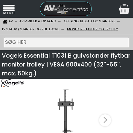
AV
AV MØBLER & OPHÆNG
OPHÆNG, BESLAG OG STANDERE
TV STATIV / STANDER OG RULLEBORD
MONITOR STANDER OG TROLLEY
SØG HER
Vogels Essential T1031 B gulvstander flytbar
monitor trolley | VESA 600x400 (32''-65'',
max. 50kg.)