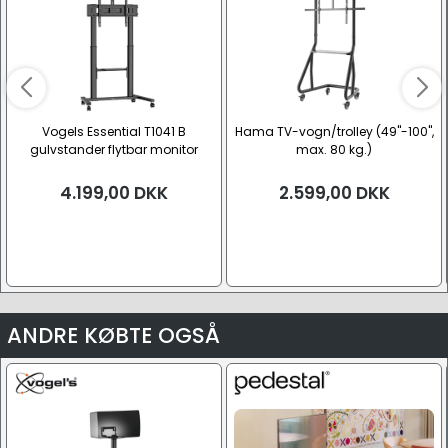
Vogels Essential T1041 B
Hama TV-vogn/trolley (49"-100",
gulvstander flytbar monitor
max. 80 kg.)
trolley | VESA 800x600 (65"-110",
max. 100kg.)
4.199,00
DKK
2.599,00
DKK
ANDRE KØBTE OGSÅ