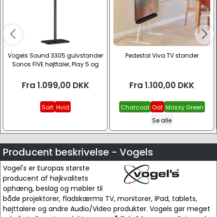
Vogels Sound 3305 gulvstander
Pedestal Viva TV stander
Sonos FIVE højttaler, Play 5 og
Heos
Fra
1.099,00
DKK
Fra
1.100,00
DKK
Sort
Hvid
Charcoal
Oat
Mossy Green
Se alle
Producent beskrivelse - Vogels
Vogel's er Europas største
producent af højkvalitets
ophæng, beslag og møbler til
både projektorer, fladskærms TV, monitorer, iPad, tablets,
højttalere og andre Audio/Video produkter. Vogels gør meget