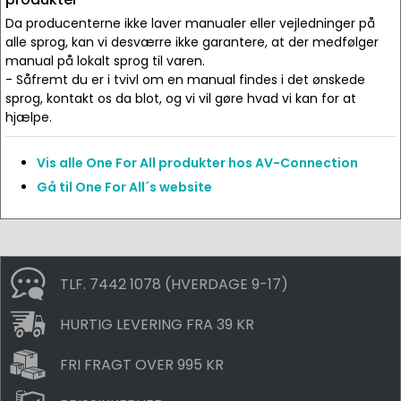
Da producenterne ikke laver manualer eller vejledninger på
alle sprog, kan vi desværre ikke garantere, at der medfølger
manual på lokalt sprog til varen.
- Såfremt du er i tvivl om en manual findes i det ønskede
sprog, kontakt os da blot, og vi vil gøre hvad vi kan for at
hjælpe.
Vis alle One For All produkter hos AV-Connection
Gå til One For All´s website
TLF. 7442 1078 (HVERDAGE 9-17)
HURTIG LEVERING FRA 39 KR
FRI FRAGT OVER 995 KR