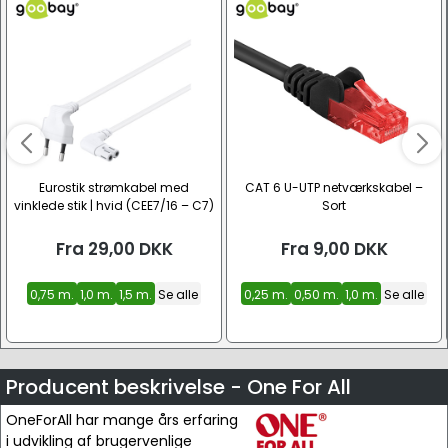
Eurostik strømkabel med
CAT 6 U-UTP netværkskabel –
vinklede stik | hvid (CEE7/16 – C7)
Sort
Fra
29,00
DKK
Fra
9,00
DKK
0,75 m.
1,0 m.
1,5 m.
Se alle
0,25 m.
0,50 m.
1,0 m.
Se alle
Producent beskrivelse - One For All
OneForAll har mange års erfaring
i udvikling af brugervenlige