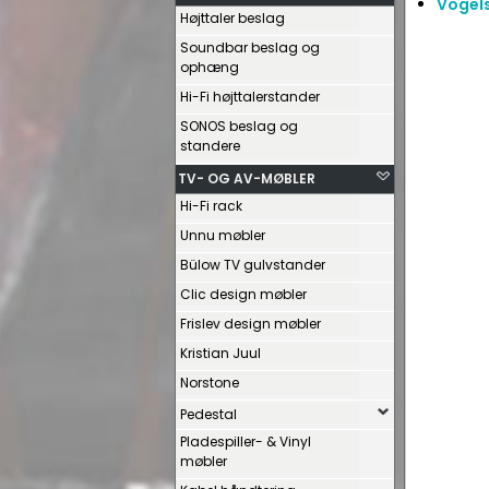
Vogels
Højttaler beslag
Soundbar beslag og
ophæng
Hi-Fi højttalerstander
SONOS beslag og
standere
TV- OG AV-MØBLER
Hi-Fi rack
Unnu møbler
Bülow TV gulvstander
Clic design møbler
Frislev design møbler
Kristian Juul
Norstone
Pedestal
Pladespiller- & Vinyl
møbler