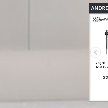
ANDRE
Vogels 
fast TV
32