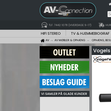
TLF. 7442 1078 (HVERDAGE 9-17)
HUR
HIFI STEREO
TV & HJEMMEBIOGRAF
AV
AV MØBLER & OPHÆNG
OPHÆNG, BES
Vogels
VI SAMLER PÅ GLADE KUNDER