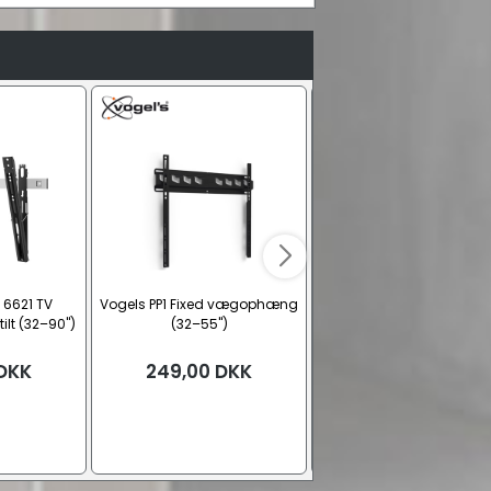
 6621 TV
Vogels PP1 Fixed vægophæng
One For All WM 2621 T
lt (32–90")
(32–55")
vægbeslag med tilt (32–
DKK
249,00
DKK
159,00
DKK