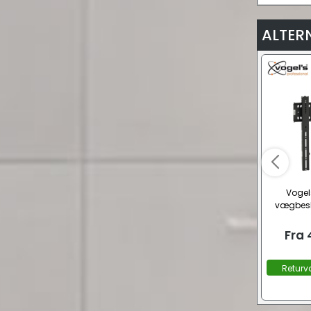
ALTER
Vogel
vægbesl
Fra
Returv