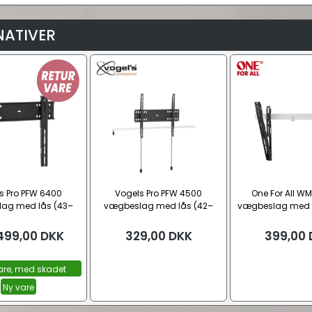
NATIVER
s Pro PFW 6400
Vogels Pro PFW 4500
One For All WM
ag med lås (43–
vægbeslag med lås (42–
vægbeslag med ti
65")
55")
499,00
DKK
329,00
DKK
399,00
are, med skadet
emballage
Ny vare