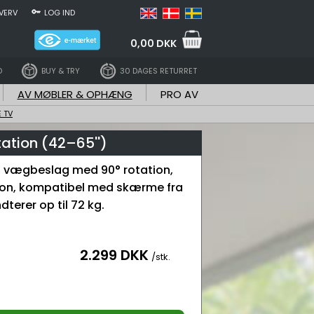
VERV
LOG IND
0,00 DKK
D
BUY & TRY
30 DAGES RETURRET
AV MØBLER & OPHÆNG
PRO AV
 TV
ation (42–65'')
t vægbeslag med 90° rotation,
tion, kompatibel med skærme fra
ndterer op til 72 kg.
2.299 DKK
/stk.