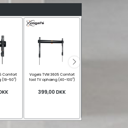
5 Comfort
Vogels TVM 3605 Comfort
Vogels Signature TVM 7
 (19–50")
fast TV ophæng (40–100")
Motoriseret TV ophæng 
77")
DKK
399,00
DKK
6.699,00
DKK
Sort