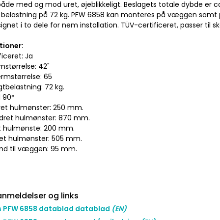
både med og mod uret, øjeblikkeligt. Beslagets totale dybde er 
belastning på 72 kg. PFW 6858 kan monteres på væggen samt p
ignet i to dele for nem installation. TÜV-certificeret, passer til
tioner:
iceret: Ja
mstørrelse: 42"
rmstørrelse: 65
tbelastning: 72 kg.
l 90°
ret hulmønster: 250 mm.
dret hulmønster: 870 mm.
et hulmønste: 200 mm.
ret hulmønster: 505 mm.
and til væggen: 95 mm.
nmeldelser og links
s PFW 6858 datablad datablad
(EN)