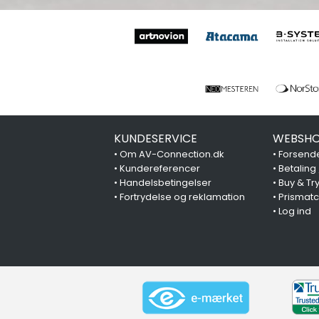
KUNDESERVICE
WEBSHO
•
Om AV-Connection.dk
•
Forsende
•
Kundereferencer
•
Betaling
•
Handelsbetingelser
•
Buy & Tr
•
Fortrydelse og reklamation
•
Prismat
•
Log ind