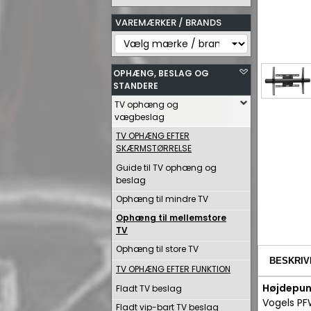
VAREMÆRKER / BRANDS
OPHÆNG, BESLAG OG
STANDERE
TV ophæng og
vægbeslag
TV OPHÆNG EFTER
SKÆRMSTØRRELSE
Guide til TV ophæng og
beslag
Ophæng til mindre TV
Ophæng til mellemstore
TV
Ophæng til store TV
BESKRIV
TV OPHÆNG EFTER FUNKTION
Højdepun
Fladt TV beslag
Vogels PF
Fladt vip-bart TV beslag