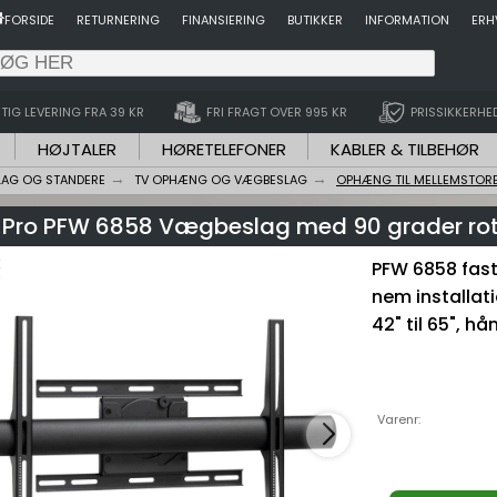
FORSIDE
RETURNERING
FINANSIERING
BUTIKKER
INFORMATION
ERH
TIG LEVERING FRA 39 KR
FRI FRAGT OVER 995 KR
PRISSIKKERHE
HØJTALER
HØRETELEFONER
KABLER & TILBEHØR
LAG OG STANDERE
TV OPHÆNG OG VÆGBESLAG
OPHÆNG TIL MELLEMSTORE
 Pro PFW 6858 Vægbeslag med 90 grader rot
PFW 6858 fas
nem installa
42" til 65", hå
Varenr: