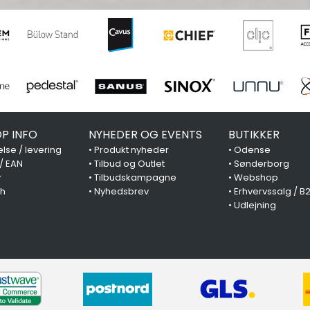
P INFO
NYHEDER OG EVENTS
BUTIKKER
lse / levering
•
Produkt nyheder
•
Odense
 / EAN
•
Tilbud og Outlet
•
Sønderborg
y
•
Tilbudskampagne
•
Webshop
ch
•
Nyhedsbrev
•
Erhvervssalg / B
•
Udlejning