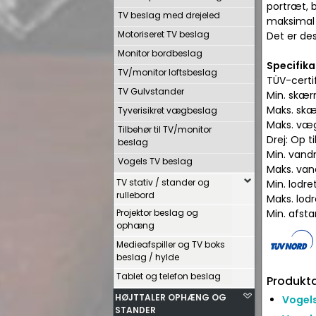
portræt, 
TV beslag med drejeled
maksimal 
Motoriseret TV beslag
Det er des
Monitor bordbeslag
Specifika
TV/monitor loftsbeslag
TÜV-certif
TV Gulvstander
Min. skær
Maks. skæ
Tyverisikret vægbeslag
Maks. væg
Tilbehør til TV/monitor
Drej: Op ti
beslag
Min. vand
Vogels TV beslag
Maks. van
TV stativ / stander og
Min. lodr
rullebord
Maks. lod
Projektor beslag og
Min. afst
ophæng
Medieafspiller og TV boks
beslag / hylde
Tablet og telefon beslag
Produkta
HØJTTALER OPHÆNG OG
Vogel
STANDER