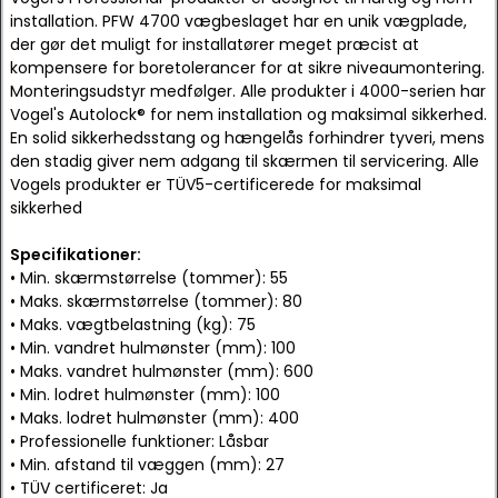
installation. PFW 4700 vægbeslaget har en unik vægplade,
der gør det muligt for installatører meget præcist at
kompensere for boretolerancer for at sikre niveaumontering.
Monteringsudstyr medfølger. Alle produkter i 4000-serien har
Vogel's Autolock® for nem installation og maksimal sikkerhed.
En solid sikkerhedsstang og hængelås forhindrer tyveri, mens
den stadig giver nem adgang til skærmen til servicering. Alle
Vogels produkter er TÜV5-certificerede for maksimal
sikkerhed
Specifikationer:
• Min. skærmstørrelse (tommer): 55
• Maks. skærmstørrelse (tommer): 80
• Maks. vægtbelastning (kg): 75
• Min. vandret hulmønster (mm): 100
• Maks. vandret hulmønster (mm): 600
• Min. lodret hulmønster (mm): 100
• Maks. lodret hulmønster (mm): 400
• Professionelle funktioner: Låsbar
• Min. afstand til væggen (mm): 27
• TÜV certificeret: Ja