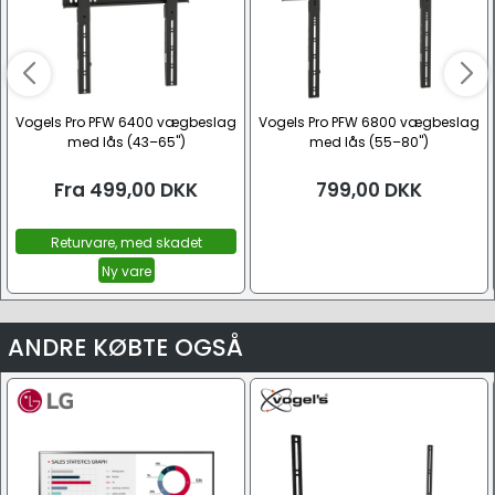
Vogels Pro PFW 6400 vægbeslag
Vogels Pro PFW 6800 vægbeslag
med lås (43–65")
med lås (55–80")
Fra
499,00
DKK
799,00
DKK
Returvare, med skadet
emballage
Ny vare
ANDRE KØBTE OGSÅ