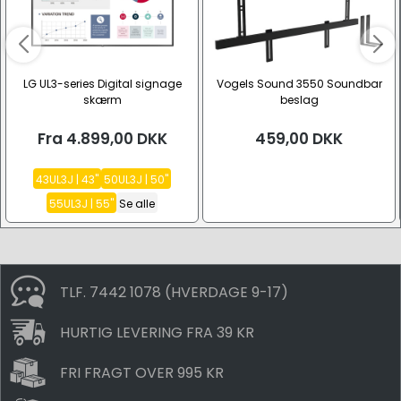
LG UL3-series Digital signage
Vogels Sound 3550 Soundbar
skærm
beslag
Fra
4.899,00
DKK
459,00
DKK
43UL3J | 43"
50UL3J | 50"
55UL3J | 55"
Se alle
TLF. 7442 1078 (HVERDAGE 9-17)
HURTIG LEVERING FRA 39 KR
FRI FRAGT OVER 995 KR