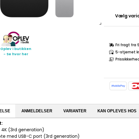
Vælg varia
Fri fragt fra
Oplev i butikken
5-stjernet 
- Se hvor her
Prissikkerhe
ELSE
ANMELDELSER
VARIANTER
KAN OPLEVES HOS
t:
V 4K (3rd generation)
mote med USB-C port (3rd generation)