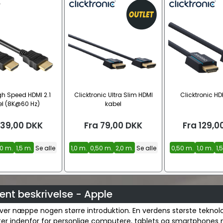
gh Speed HDMI 2.1
Clicktronic Ultra Slim HDMI
Clicktronic HD
l (8K@60 Hz)
kabel
39,00
DKK
Fra
79,00
DKK
Fra
129,0
,0 m.
1,5 m.
Se alle
1,0 m.
0,50 m.
2,0 m.
Se alle
0,50 m.
1,0 m.
1,
nt beskrivelse - Apple
ver næppe nogen større introduktion. En verdens største teknol
er indenfor for personlige computere, tablets og smartphones 