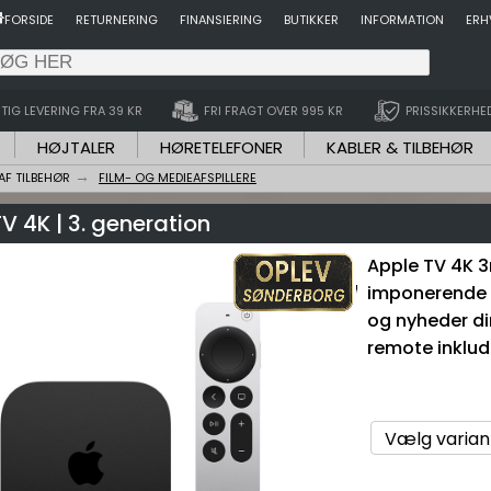
FORSIDE
RETURNERING
FINANSIERING
BUTIKKER
INFORMATION
ERH
TIG LEVERING FRA 39 KR
FRI FRAGT OVER 995 KR
PRISSIKKERHE
HØJTALER
HØRETELEFONER
KABLER & TILBEHØR
F TILBEHØR
FILM- OG MEDIEAFSPILLERE
V 4K | 3. generation
Apple TV 4K 3r
imponerende 4
og nyheder di
remote inklud