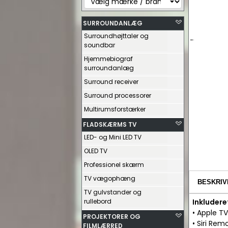
SURROUNDANLÆG
Surroundhøjttaler og
soundbar
Hjemmebiograf
surroundanlæg
Surround receiver
Surround processorer
Multirumsforstærker
FLADSKÆRMS TV
LED- og Mini LED TV
OLED TV
Professionel skærm
TV vægophæng
BESKRIV
TV gulvstander og
rullebord
Inkludere
• Apple T
PROJEKTORER OG
• Siri Re
FILMLÆRRED