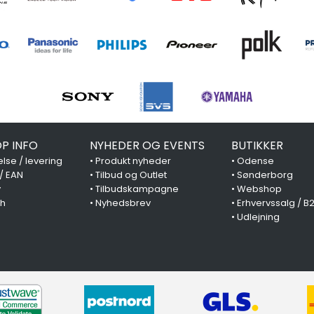
P INFO
NYHEDER OG EVENTS
BUTIKKER
lse / levering
•
Produkt nyheder
•
Odense
 / EAN
•
Tilbud og Outlet
•
Sønderborg
y
•
Tilbudskampagne
•
Webshop
ch
•
Nyhedsbrev
•
Erhvervssalg / B
•
Udlejning