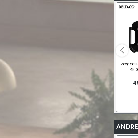
Vægbeslag
4K G
4
ANDRE