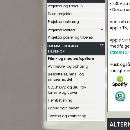
• 230V st
Projektor og Laser TV
• Dokume
Data projektor
Ved køb a
Projektor ophæng
Apple TV, 
Projektor lærred
Projektor pærer og tilbehør
Apple Sir
medfølger 
HJEMMEBIOGRAF
TILBEHØR
strømfor
Film- og medieafspillere
Husk også 
AV møbler og ophæng
muligt me
Beskyttelse, rens- og
smøremiddel
CD, LP, DVD og Blu-ray
lomme og cover
Fjernbetjening
Kabler og tilbehør
Tweaks og kalibrering
ALTER