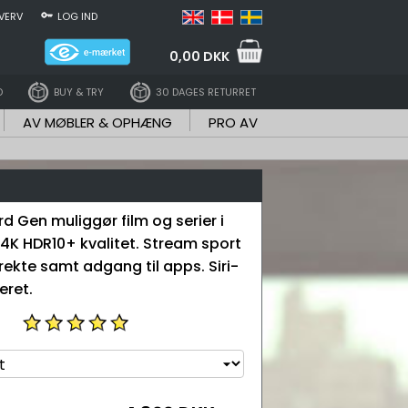
VERV
LOG IND
0,00 DKK
D
BUY & TRY
30 DAGES RETURRET
AV MØBLER & OPHÆNG
PRO AV
d Gen muliggør film og serier i
K HDR10+ kvalitet. Stream sport
rekte samt adgang til apps. Siri-
eret.