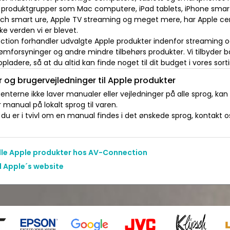
 produktgrupper som Mac computere, iPad tablets, iPhone smar
ch smart ure, Apple TV streaming og meget mere, har Apple cem
ke verden vi er blevet.
ion forhandler udvalgte Apple produkter indenfor streaming og 
ømforsyninger og andre mindre tilbehørs produkter. Vi tilbyder bå
opladere, så at du altid kan finde noget til dit budget i vores sor
 og brugervejledninger til Apple produkter
nterne ikke laver manualer eller vejledninger på alle sprog, kan
manual på lokalt sprog til varen.
du er i tvivl om en manual findes i det ønskede sprog, kontakt os 
alle Apple produkter hos AV-Connection
l Apple´s website