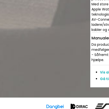
Med store
Apple Wat
teknologis
AV-Connect
ladere/str
kabler og 
Manualer
Da produce
medfølger 
- Såfremt 
hjælpe.
Vis 
Gå ti