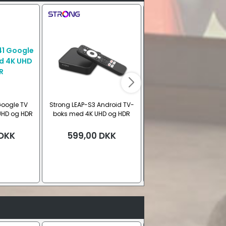
Google TV
Strong LEAP-S3 Android TV-
Strong LEAP-S3+ V2 Goo
UHD og HDR
boks med 4K UHD og HDR
TV-boks med 4K UHD 
Dolby Vision
DKK
599,00
DKK
699,00
DKK