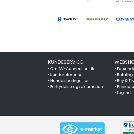
KUNDESERVICE
WEBSHO
•
Om AV-Connection.dk
•
Forsende
•
Kundereferencer
•
Betaling
•
Handelsbetingelser
•
Buy & Tr
•
Fortrydelse og reklamation
•
Prismat
•
Log ind