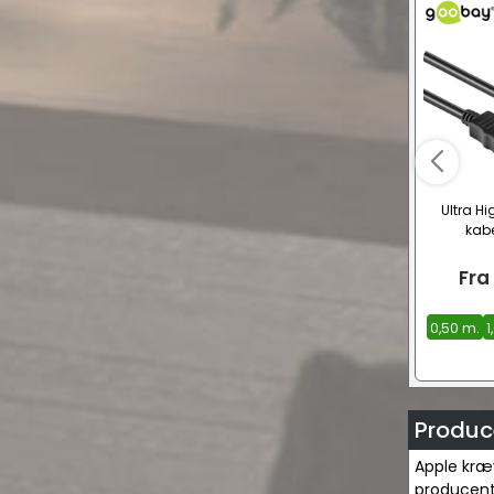
Ultra Hi
kabe
Fra
0,50 m.
1
Produce
Apple kræ
producent