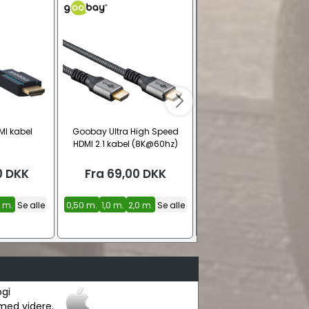
MI kabel
Goobay Ultra High Speed
CAT 6 S/FTP skærmet
HDMI 2.1 kabel (8K@60hz)
netværkskabel – Hvid (L
0
DKK
Fra
69,00
DKK
Fra
13,00
DKK
5 m.
Se alle
0,50 m.
1,0 m.
2,0 m.
Se alle
0,15 m.
0,25 m.
0,50 m
Se alle
ogi
med videre.