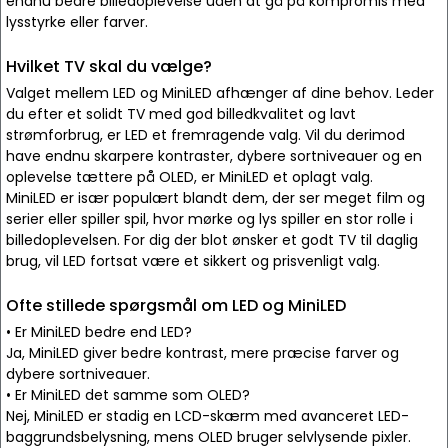
endnu bedre billedoplevelse uden at gå på kompromis med
lysstyrke eller farver.
Hvilket TV skal du vælge?
Valget mellem LED og MiniLED afhænger af dine behov. Leder
du efter et solidt TV med god billedkvalitet og lavt
strømforbrug, er LED et fremragende valg. Vil du derimod
have endnu skarpere kontraster, dybere sortniveauer og en
oplevelse tættere på OLED, er MiniLED et oplagt valg.
MiniLED er især populært blandt dem, der ser meget film og
serier eller spiller spil, hvor mørke og lys spiller en stor rolle i
billedoplevelsen. For dig der blot ønsker et godt TV til daglig
brug, vil LED fortsat være et sikkert og prisvenligt valg.
Ofte stillede spørgsmål om LED og MiniLED
• Er MiniLED bedre end LED?
Ja, MiniLED giver bedre kontrast, mere præcise farver og
dybere sortniveauer.
• Er MiniLED det samme som OLED?
Nej, MiniLED er stadig en LCD-skærm med avanceret LED-
baggrundsbelysning, mens OLED bruger selvlysende pixler.