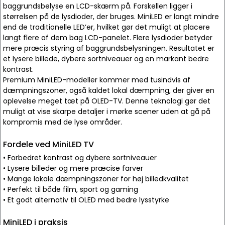
baggrundsbelyse en LCD-skærm på. Forskellen ligger i
størrelsen på de lysdioder, der bruges. MiniLED er langt mindre
end de traditionelle LED’er, hvilket gør det muligt at placere
langt flere af dem bag LCD-panelet. Flere lysdioder betyder
mere præcis styring af baggrundsbelysningen. Resultatet er
et lysere billede, dybere sortniveauer og en markant bedre
kontrast.
Premium MiniLED-modeller kommer med tusindvis af
dæmpningszoner, også kaldet lokal dæmpning, der giver en
oplevelse meget tæt på OLED-TV. Denne teknologi gør det
muligt at vise skarpe detaljer i mørke scener uden at gå på
kompromis med de lyse områder.
Fordele ved MiniLED TV
• Forbedret kontrast og dybere sortniveauer
• Lysere billeder og mere præcise farver
• Mange lokale dæmpningszoner for høj billedkvalitet
• Perfekt til både film, sport og gaming
• Et godt alternativ til OLED med bedre lysstyrke
MiniLED i praksis