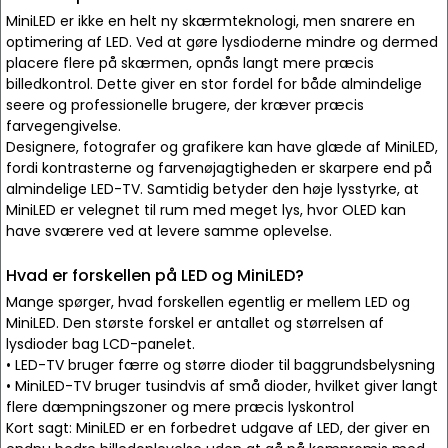
MiniLED er ikke en helt ny skærmteknologi, men snarere en
optimering af LED. Ved at gøre lysdioderne mindre og dermed
placere flere på skærmen, opnås langt mere præcis
billedkontrol. Dette giver en stor fordel for både almindelige
seere og professionelle brugere, der kræver præcis
farvegengivelse.
Designere, fotografer og grafikere kan have glæde af MiniLED,
fordi kontrasterne og farvenøjagtigheden er skarpere end på
almindelige LED-TV. Samtidig betyder den høje lysstyrke, at
MiniLED er velegnet til rum med meget lys, hvor OLED kan
have sværere ved at levere samme oplevelse.
Hvad er forskellen på LED og MiniLED?
Mange spørger, hvad forskellen egentlig er mellem LED og
MiniLED. Den største forskel er antallet og størrelsen af
lysdioder bag LCD-panelet.
• LED-TV bruger færre og større dioder til baggrundsbelysning
• MiniLED-TV bruger tusindvis af små dioder, hvilket giver langt
flere dæmpningszoner og mere præcis lyskontrol
Kort sagt: MiniLED er en forbedret udgave af LED, der giver en