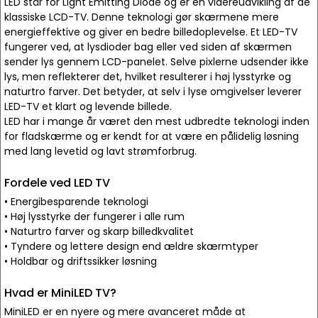
LED står for Light Emitting Diode og er en videreudvikling af de
klassiske LCD-TV. Denne teknologi gør skærmene mere
energieffektive og giver en bedre billedoplevelse. Et LED-TV
fungerer ved, at lysdioder bag eller ved siden af skærmen
sender lys gennem LCD-panelet. Selve pixlerne udsender ikke
lys, men reflekterer det, hvilket resulterer i høj lysstyrke og
naturtro farver. Det betyder, at selv i lyse omgivelser leverer
LED-TV et klart og levende billede.
LED har i mange år været den mest udbredte teknologi inden
for fladskærme og er kendt for at være en pålidelig løsning
med lang levetid og lavt strømforbrug.
Fordele ved LED TV
• Energibesparende teknologi
• Høj lysstyrke der fungerer i alle rum
• Naturtro farver og skarp billedkvalitet
• Tyndere og lettere design end ældre skærmtyper
• Holdbar og driftssikker løsning
Hvad er MiniLED TV?
MiniLED er en nyere og mere avanceret måde at