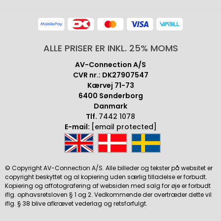
ALLE PRISER ER INKL. 25% MOMS
AV-Connection A/S
CVR nr.: DK27907547
Kærvej 71-73
6400 Sønderborg
Danmark
Tlf.
7442 1078
E-mail:
[email protected]
© Copyright AV-Connection A/S. Alle billeder og tekster på websitet er
copyright beskyttet og al kopiering uden særlig tilladelse er forbudt.
Kopiering og affotografering af websiden med salg for øje er forbudt
iflg. ophavsretsloven § 1 og 2. Vedkommende der overtræder dette vil
iflg. § 38 blive afkrævet vederlag og retsforfulgt.