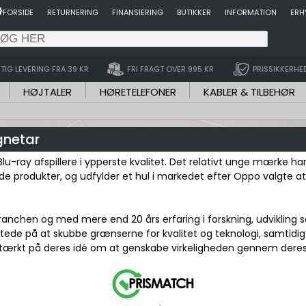
FORSIDE
RETURNERING
FINANSIERING
BUTIKKER
INFORMATION
ERH
TIG LEVERING FRA 39 KR
FRI FRAGT OVER 995 KR
PRISSIKKERHE
HØJTALER
HØRETELEFONER
KABLER & TILBEHØR
gnetar
u-ray afspillere i ypperste kvalitet. Det relativt unge mærke ha
nde produkter, og udfylder et hul i markedet efter Oppo valgte a
nchen og med mere end 20 års erfaring i forskning, udvikling sa
ttede på at skubbe grænserne for kvalitet og teknologi, samtidi
 stærkt på deres idé om at genskabe virkeligheden gennem deres