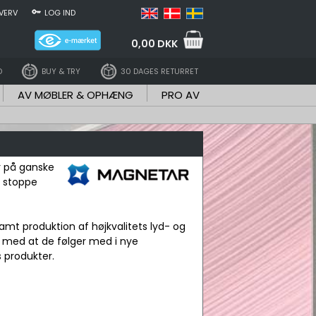
VERV
LOG IND
0,00 DKK
D
BUY & TRY
30 DAGES RETURRET
AV MØBLER & OPHÆNG
PRO AV
r på ganske
t stoppe
mt produktion af højkvalitets lyd- og
g med at de følger med i nye
 produkter.