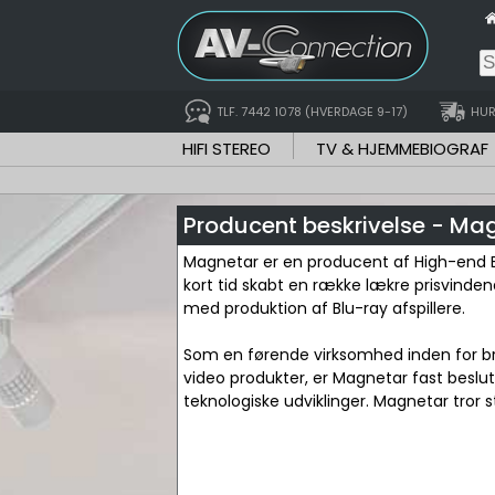
TLF. 7442 1078 (HVERDAGE 9-17)
HUR
HIFI STEREO
TV & HJEMMEBIOGRAF
Producent beskrivelse - Ma
Magnetar er en producent af High-end Bl
kort tid skabt en række lækre prisvinde
med produktion af Blu-ray afspillere.
Som en førende virksomhed inden for bra
video produkter, er Magnetar fast beslu
teknologiske udviklinger. Magnetar tror