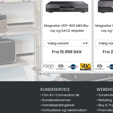
Magnetar UDP-800 MKII Blu-
Magnetar U
ray og SACD afspiller
ray og 
Fra 15.999 DKK
Fra 
KUNDESERVICE
WEBSHO
•
Om AV-Connection.dk
•
Forsende
•
Kundereferencer
•
Betaling
•
Handelsbetingelser
•
Buy & Tr
•
Fortrydelse og reklamation
•
Prismat