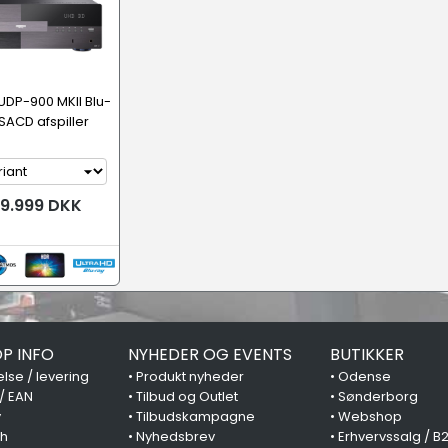
DP-900 MKII Blu-
SACD afspiller
29.999 DKK
P INFO
NYHEDER OG EVENTS
BUTIKKER
lse / levering
•
Produkt nyheder
•
Odense
 / EAN
•
Tilbud og Outlet
•
Sønderborg
y
•
Tilbudskampagne
•
Webshop
ch
•
Nyhedsbrev
•
Erhvervssalg / B