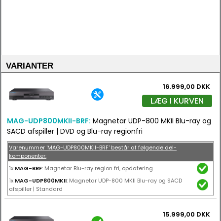
VARIANTER
16.999,00 DKK
LÆG I KURVEN
MAG-UDP800MKII-BRF:
Magnetar UDP-800 MKII Blu-ray og
SACD afspiller | DVD og Blu-ray regionfri
Varenummer 'MAG-UDP800MKII-BRF' består af følgende del-
komponenter:
1x
MAG-BRF
: Magnetar Blu-ray region fri, opdatering
1x
MAG-UDP800MKII
: Magnetar UDP-800 MKII Blu-ray og SACD
afspiller | Standard
15.999,00 DKK