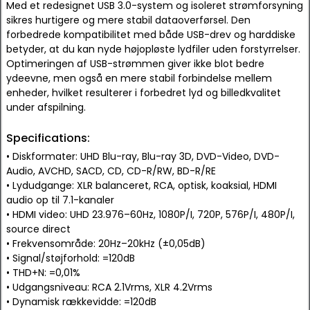
Med et redesignet USB 3.0-system og isoleret strømforsyning
sikres hurtigere og mere stabil dataoverførsel. Den
forbedrede kompatibilitet med både USB-drev og harddiske
betyder, at du kan nyde højopløste lydfiler uden forstyrrelser.
Optimeringen af USB-strømmen giver ikke blot bedre
ydeevne, men også en mere stabil forbindelse mellem
enheder, hvilket resulterer i forbedret lyd og billedkvalitet
under afspilning.
Specifications:
• Diskformater: UHD Blu-ray, Blu-ray 3D, DVD-Video, DVD-
Audio, AVCHD, SACD, CD, CD-R/RW, BD-R/RE
• Lydudgange: XLR balanceret, RCA, optisk, koaksial, HDMI
audio op til 7.1-kanaler
• HDMI video: UHD 23.976–60Hz, 1080P/I, 720P, 576P/I, 480P/I,
source direct
• Frekvensområde: 20Hz–20kHz (±0,05dB)
• Signal/støjforhold: =120dB
• THD+N: =0,01%
• Udgangsniveau: RCA 2.1Vrms, XLR 4.2Vrms
• Dynamisk rækkevidde: =120dB