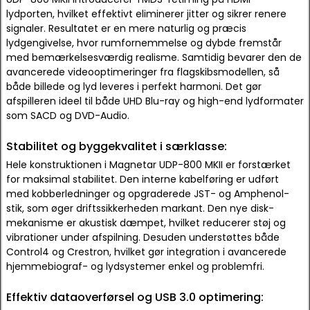
lydporten, hvilket effektivt eliminerer jitter og sikrer renere
signaler. Resultatet er en mere naturlig og præcis
lydgengivelse, hvor rumfornemmelse og dybde fremstår
med bemærkelsesværdig realisme. Samtidig bevarer den de
avancerede videooptimeringer fra flagskibsmodellen, så
både billede og lyd leveres i perfekt harmoni. Det gør
afspilleren ideel til både UHD Blu-ray og high-end lydformater
som SACD og DVD-Audio.
Stabilitet og byggekvalitet i særklasse:
Hele konstruktionen i Magnetar UDP-800 MKII er forstærket
for maksimal stabilitet. Den interne kabelføring er udført
med kobberledninger og opgraderede JST- og Amphenol-
stik, som øger driftssikkerheden markant. Den nye disk-
mekanisme er akustisk dæmpet, hvilket reducerer støj og
vibrationer under afspilning. Desuden understøttes både
Control4 og Crestron, hvilket gør integration i avancerede
hjemmebiograf- og lydsystemer enkel og problemfri.
Effektiv dataoverførsel og USB 3.0 optimering: