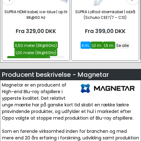
SUPRA HDMI kabel, ice-blue | op til
SUPRA LoRad strømkabel | isblå
8K@60 Hz
(Schuko CEE7/7 – C13)
Fra
329,00
DKK
Fra
399,00
DKK
0,50 meter (8K@60Hz)
X m.
1,0 m.
1,5 m.
Se alle
1,00 meter (8K@60Hz)
1,50 meter (8K@60Hz)
Se alle
Producent beskrivelse - Magnetar
Magnetar er en producent af
High-end Blu-ray afspillere i
ypperste kvalitet. Det relativt
unge mærke har på ganske kort tid skabt en række lækre
prisvindende produkter, og udfylder et hul i markedet efter
Oppo valgte at stoppe med produktion af Blu-ray afspillere.
Som en førende virksomhed inden for branchen og med
mere end 20 års erfaring i forskning, udvikling samt produktion