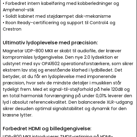
• Forbedret intern kabelføring med kobberledninger og
Amphenol-stik
• Solidt kabinet med støjdæmpet disk-mekanisme
• Roon Ready-certificering og support til Control4 og
Crestron
Ultimativ lydoplevelse med præcision:
Magnetar UDP-800 MKII er skabt til audiofile, der kræver
kompromisløs lydgengivelse. Den nye 2.0 lydsektion er
udstyret med syv OPA1602 operationsforstærkere, som sikrer
ekstrem lav støj og enestående klarhed i lydbilledet. Det
betyder, at du får en lydoplevelse med imponerende
præcision, hvor selv de mindste detaljer i musikken står
tydeligt frem. Med et signal-til-støjforhold på hele 120dB og
en total harmonisk forvrængning på under 0,01% leverer den
lyd i absolut referencekvalitet. Den balancerede XLR-udgang
sikrer desuden optimal signalstabilitet og dynamik for den
kræsne lytter.
Forbedret HDMI og billedgengivelse:
UDP-800 MKII introducerer TMDS-retiming på HDMI-