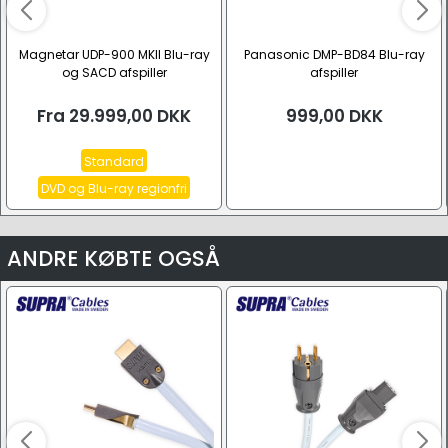
Magnetar UDP-900 MKII Blu-ray
Panasonic DMP-BD84 Blu-ray
og SACD afspiller
afspiller
Fra
29.999,00
DKK
999,00
DKK
Standard
DVD og Blu-ray regionfri
ANDRE KØBTE OGSÅ