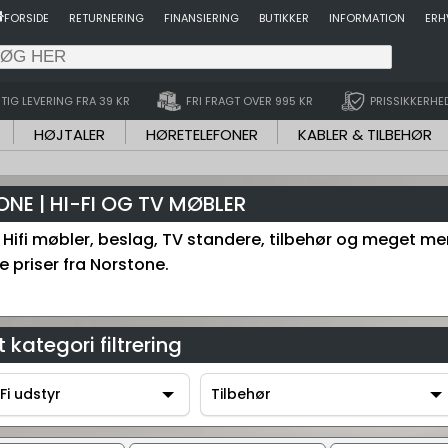
FORSIDE
RETURNERING
FINANSIERING
BUTIKKER
INFORMATION
ERH
TIG LEVERING FRA 39 KR
FRI FRAGT OVER 995 KR
PRISSIKKERHE
HØJTALER
HØRETELEFONER
KABLER & TILBEHØR
NE | HI-FI OG TV MØBLER
 Hifi møbler, beslag, TV standere, tilbehør og meget mer
e priser fra Norstone.
 kategori filtrering
Fi udstyr
Tilbehør
-Fi udstyr
Tilbehør