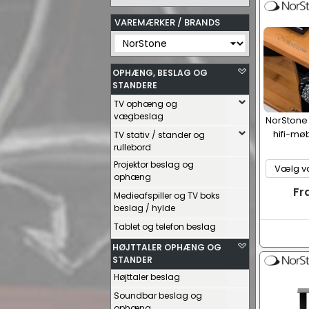
VAREMÆRKER / BRANDS
OPHÆNG, BESLAG OG
STANDERE
TV ophæng og
vægbeslag
NorStone M
hifi-mø
TV stativ / stander og
rullebord
Projektor beslag og
ophæng
Fr
Medieafspiller og TV boks
beslag / hylde
Tablet og telefon beslag
HØJTTALER OPHÆNG OG
STANDER
Højttaler beslag
Soundbar beslag og
ophæng