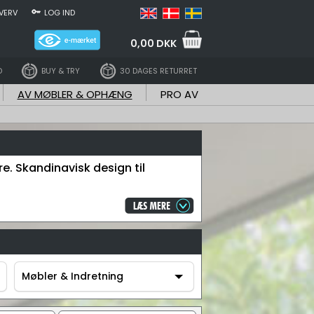
VERV
LOG IND
0,00 DKK
D
BUY & TRY
30 DAGES RETURRET
AV MØBLER & OPHÆNG
PRO AV
e. Skandinavisk design til
Møbler & Indretning
Møbler & Indretning