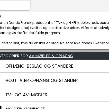
e
r en Dansk/Fransk producent af TV- og Hi-Fi møbler, rack, besla
sk i designet, høj kvalitet og til attraktive priser. Vi fører et ud
turligvis skaffe det fulde program.
 derfor blot, hvis du ønsker et produkt, som ikke findes i websho
ATEGORIER FOR
AV MØBLER & OPHÆNG
OPHÆNG, BESLAG OG STANDERE
HØJTTALER OPHÆNG OG STANDER
TV- OG AV-MØBLER