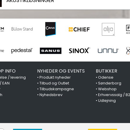
AKUSTIKLØSNINGER
P INFO
NYHEDER OG EVENTS
BUTIKKER
lse / levering
•
Produkt nyheder
•
Odense
 / EAN
•
Tilbud og Outlet
•
Sønderborg
y
•
Tilbudskampagne
•
Webshop
ch
•
Nyhedsbrev
•
Erhvervssalg / B
•
Udlejning