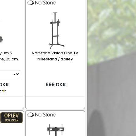
ylum S
NorStone Vision One TV
re, 25 cm.
rullestand / trolley
 DKK
699 DKK