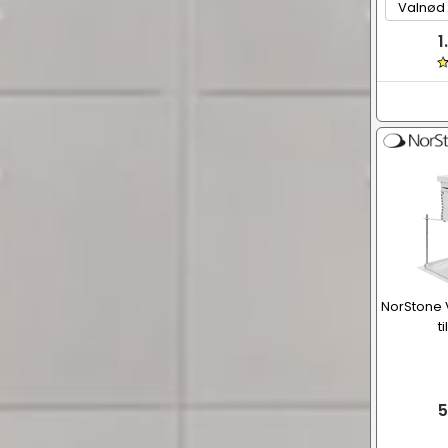
1
NorStone Vi
t
5