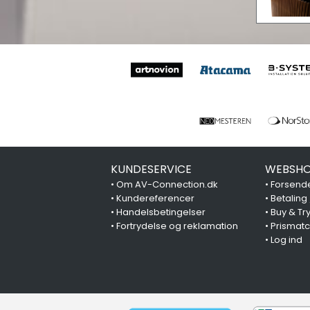
KUNDESERVICE
WEBSHO
•
Om AV-Connection.dk
•
Forsende
•
Kundereferencer
•
Betaling
•
Handelsbetingelser
•
Buy & Tr
•
Fortrydelse og reklamation
•
Prismat
•
Log ind