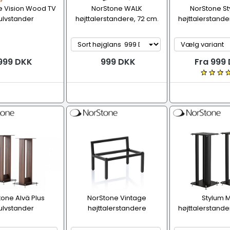
e Vision Wood TV
NorStone WALK
NorStone St
ulvstander
højttalerstandere, 72 cm.
højttalerstande
999 DKK
999 DKK
Fra 999
one Alvä Plus
NorStone Vintage
Stylum 
ulvstander
højttalerstandere
højttalerstande