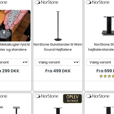
etalkugler fyld til
NorStone Gulvstander til Wiim
NorStone St
bler og standere
Sound Højttalere
højttalerstande
a 299 DKK
Fra 499 DKK
Fra 699