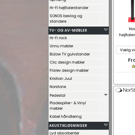
Hi-Fi højttalerstander
SONOS beslag og
standere
No
TV- OG AV-MØBLER
højttale
Hi-Fi rack
Unnu møbler
Bülow TV gulvstander
Fr
Clic design møbler
Frislev design møbler
Kristian Juul
Norstone
Pedestal
Pladespiller- & Vinyl
møbler
Kabel håndtering
AKUSTIKLØSNINGER
Lyd absorbenter