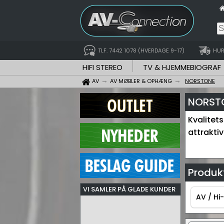
TLF. 7442 1078 (HVERDAGE 9-17)
HUR
HIFI STEREO
TV & HJEMMEBIOGRAF
AV
AV MØBLER & OPHÆNG
NORSTONE
NORSTO
Kvalitets
attraktiv
Produkt
VI SAMLER PÅ GLADE KUNDER
AV / Hi-
AV / Hi