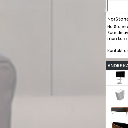
NorSton
NorStone e
Scandinavi
men kan na
Kontakt os
ANDRE K