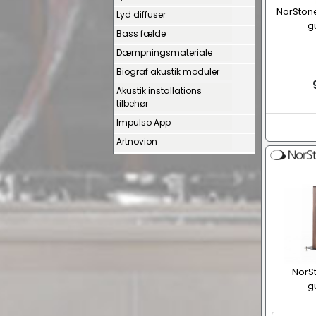
NorSton
Lyd diffuser
g
Bass fælde
Dæmpningsmateriale
Biograf akustik moduler
Akustik installations
tilbehør
Impulso App
Artnovion
NorSt
g