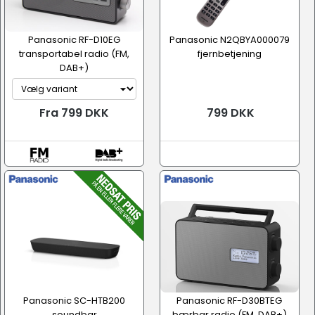
Panasonic RF-D10EG
Panasonic N2QBYA000079
transportabel radio (FM,
fjernbetjening
DAB+)
Fra 799 DKK
799 DKK
Panasonic SC-HTB200
Panasonic RF-D30BTEG
soundbar
bærbar radio (FM, DAB+)