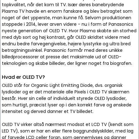
topkvalitet, når det kom til TV. Især deres banebrydende
Plasma TV havde en enorm fanskare og blev betragtet som
noget af det ypperste, man kunne få. Selvom produktionen
stoppede i 2014, lever arven videre - nu i form af Panasonics
nyeste generation af OLED TV. Hvor Plasma skabte sin storhed
med dyb sort og høj kontrast, går OLED skridtet videre med
endnu bedre farvegengivelse, højere lysstyrke og ultra bred
betragtningsvinkel. Panasonic formår med deres unikke
billedprocessorer at presse det maksimale ud af OLED-
teknologien og skabe billeder, der ligner noget fra biografen.
Hvad er OLED TV?
OLED står for Organic Light Emitting Diode, dvs. organisk
lysdioder og er det materiale alle Pixels i OLED TV skærmen
består. Hver sin celle af individuelt styrede OLED lysdioder,
som hurtigt, præcist lyser op i den korrekt farve og ønskede
intensitet og derved danner et TV billedet.
OLED TV virker altså nærmest modsat et LCD TV (kendt som
LED TV), som er har en eller flere baggrundslyskilder, med lag
af farvede LCD celler foran, som gennemlyses og danner