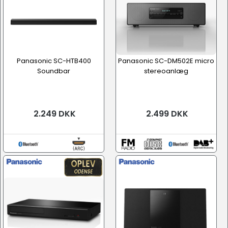
Panasonic SC-HTB400
Panasonic SC-DM502E micro
Soundbar
stereoanlæg
2.249 DKK
2.499 DKK