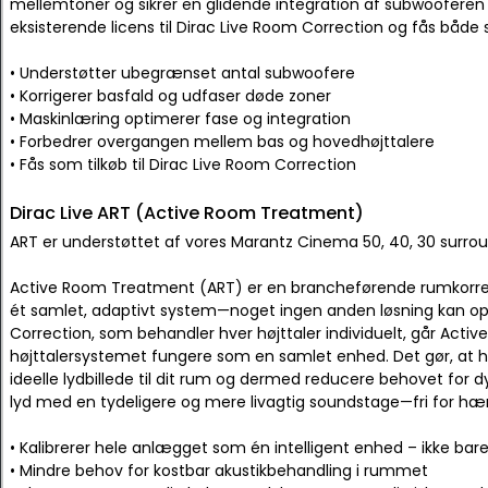
mellemtoner og sikrer en glidende integration af subwooferen 
eksisterende licens til Dirac Live Room Correction og fås både
• Understøtter ubegrænset antal subwoofere
• Korrigerer basfald og udfaser døde zoner
• Maskinlæring optimerer fase og integration
• Forbedrer overgangen mellem bas og hovedhøjttalere
• Fås som tilkøb til Dirac Live Room Correction
Dirac Live ART (Active Room Treatment)
ART er understøttet af vores Marantz Cinema 50, 40, 30 surrou
Active Room Treatment (ART) er en brancheførende rumkorrekti
ét samlet, adaptivt system—noget ingen anden løsning kan o
Correction, som behandler hver højttaler individuelt, går Acti
højttalersystemet fungere som en samlet enhed. Det gør, at h
ideelle lydbillede til dit rum og dermed reducere behovet for dyre
lyd med en tydeligere og mere livagtig soundstage—fri for h
• Kalibrerer hele anlægget som én intelligent enhed – ikke bare
• Mindre behov for kostbar akustikbehandling i rummet