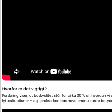
Hvorfor er det vigtigt?
Forskning viser, at baskvalitet står for cirka 30 % af, hvordan vi
lyttesituationer – og i praksis kan bas have endnu større betydn