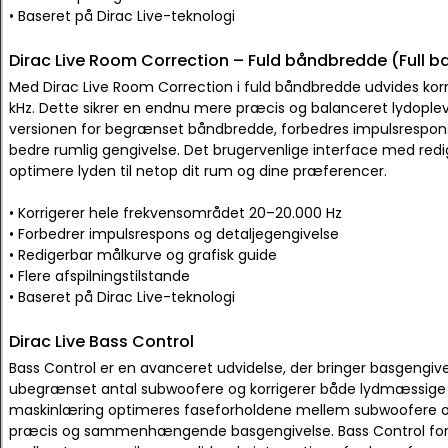
• Baseret på Dirac Live-teknologi
Dirac Live Room Correction – Fuld båndbredde (Full 
Med Dirac Live Room Correction i fuld båndbredde udvides korre
kHz. Dette sikrer en endnu mere præcis og balanceret lydople
versionen for begrænset båndbredde, forbedres impulsresponsen
bedre rumlig gengivelse. Det brugervenlige interface med redig
optimere lyden til netop dit rum og dine præferencer.
• Korrigerer hele frekvensområdet 20–20.000 Hz
• Forbedrer impulsrespons og detaljegengivelse
• Redigerbar målkurve og grafisk guide
• Flere afspilningstilstande
• Baseret på Dirac Live-teknologi
Dirac Live Bass Control
Bass Control er en avanceret udvidelse, der bringer basgengive
ubegrænset antal subwoofere og korrigerer både lydmæssige 
maskinlæring optimeres faseforholdene mellem subwoofere og 
præcis og sammenhængende basgengivelse. Bass Control fo