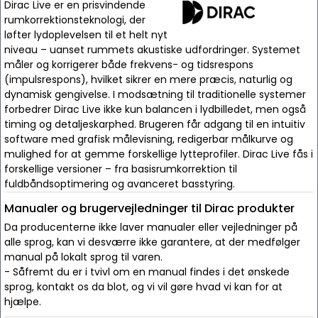
Dirac Live er en prisvindende
rumkorrektionsteknologi, der
løfter lydoplevelsen til et helt nyt
niveau – uanset rummets akustiske udfordringer. Systemet
måler og korrigerer både frekvens- og tidsrespons
(impulsrespons), hvilket sikrer en mere præcis, naturlig og
dynamisk gengivelse. I modsætning til traditionelle systemer
forbedrer Dirac Live ikke kun balancen i lydbilledet, men også
timing og detaljeskarphed. Brugeren får adgang til en intuitiv
software med grafisk målevisning, redigerbar målkurve og
mulighed for at gemme forskellige lytteprofiler. Dirac Live fås i
forskellige versioner – fra basisrumkorrektion til
fuldbåndsoptimering og avanceret basstyring.
Manualer og brugervejledninger til Dirac produkter
Da producenterne ikke laver manualer eller vejledninger på
alle sprog, kan vi desværre ikke garantere, at der medfølger
manual på lokalt sprog til varen.
- Såfremt du er i tvivl om en manual findes i det ønskede
sprog, kontakt os da blot, og vi vil gøre hvad vi kan for at
hjælpe.