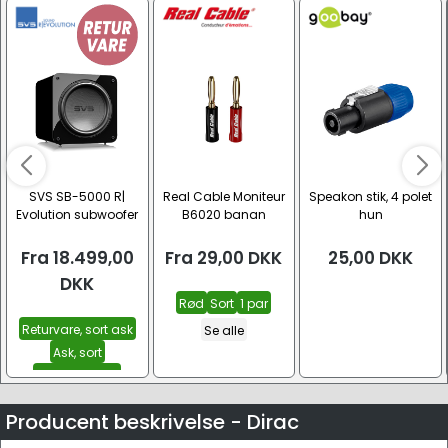
SVS SB-5000 R|
Real Cable Moniteur
Speakon stik, 4 polet
Evolution subwoofer
B6020 banan
hun
højttaler stik
Fra
18.499,00
Fra
29,00
DKK
25,00
DKK
DKK
Rød
Sort
1 par
Returvare, sort ask
Se alle
Ask, sort
Sort højglans
Se alle
Producent beskrivelse - Dirac