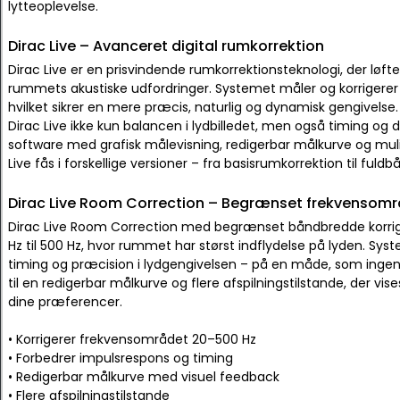
lytteoplevelse.
Dirac Live – Avanceret digital rumkorrektion
Dirac Live er en prisvindende rumkorrektionsteknologi, der løfte
rummets akustiske udfordringer. Systemet måler og korrigerer
hvilket sikrer en mere præcis, naturlig og dynamisk gengivelse.
Dirac Live ikke kun balancen i lydbilledet, men også timing og d
software med grafisk målevisning, redigerbar målkurve og mulig
Live fås i forskellige versioner – fra basisrumkorrektion til fu
Dirac Live Room Correction – Begrænset frekvensomr
Dirac Live Room Correction med begrænset båndbredde korrige
Hz til 500 Hz, hvor rummet har størst indflydelse på lyden. Sy
timing og præcision i lydgengivelsen – på en måde, som inge
til en redigerbar målkurve og flere afspilningstilstande, der vis
dine præferencer.
• Korrigerer frekvensområdet 20–500 Hz
• Forbedrer impulsrespons og timing
• Redigerbar målkurve med visuel feedback
• Flere afspilningstilstande