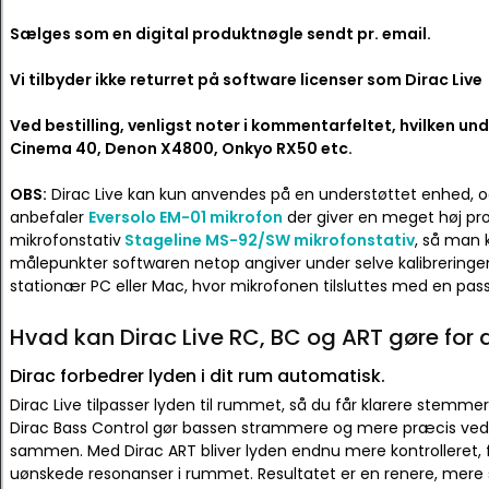
Sælges som en digital produktnøgle sendt pr. email.
Vi tilbyder ikke returret på software licenser som Dirac Live
Ved bestilling, venligst noter i kommentarfeltet, hvilken un
Cinema 40, Denon X4800, Onkyo RX50 etc.
OBS:
Dirac Live kan kun anvendes på en understøttet enhed, o
anbefaler
Eversolo EM-01 mikrofon
der giver en meget høj profe
mikrofonstativ
Stageline MS-92/SW mikrofonstativ
, så man
målepunkter softwaren netop angiver under selve kalibreringen.
stationær PC eller Mac, hvor mikrofonen tilsluttes med en pa
Hvad kan Dirac Live RC, BC og ART gøre for d
Dirac forbedrer lyden i dit rum automatisk.
Dirac Live tilpasser lyden til rummet, så du får klarere stemme
Dirac Bass Control gør bassen strammere og mere præcis ved a
sammen. Med Dirac ART bliver lyden endnu mere kontrolleret, 
uønskede resonanser i rummet. Resultatet er en renere, m