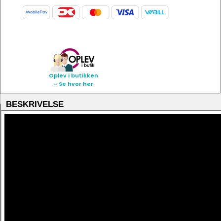
Oplev i butikken
- Se hvor her
BESKRIVELSE