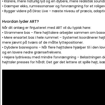
• Klarere, mere naturlig lyd og en dybere, mere realistisk soun
• Dæmper ekko, rumresonanser og forvrængning for et roligere
• Bygger videre på Dirac Live – næste niveau af præcis, adapti
Hvordan lyder ART?
Når dit anlæg er finjusteret med ART vil du typisk høre:
• Strammere bas – Flere højttalere arbejder sammen om bass
• Mere ensartet bas i hele rummet – Systemet koordinerer højt
mere jævnt på tværs af de målte lyttepositioner.
• Dyb­dere basrespons – Når flere højttalere hjælper til i den l
og en lavere nedre grænsefrekvens.
• Højere lydniveau med mindre forvrængning – Belastningen del
højttaler presses for hårdt. Det gør det lettere at spille højt, i