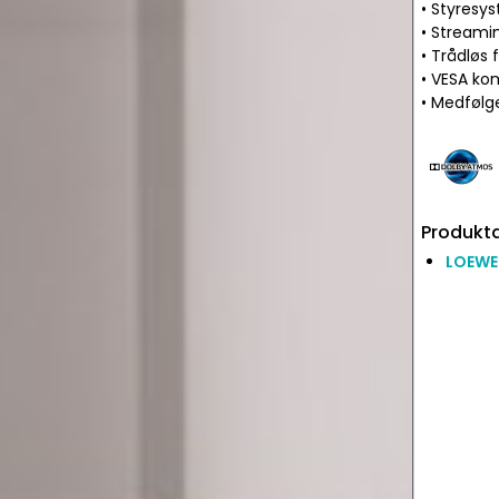
• Styresy
• Streami
• Trådløs 
• VESA ko
• Medfølg
Produkta
LOEWE