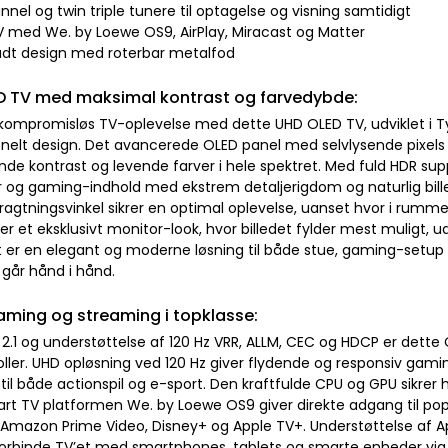
nnel og twin triple tunere til optagelse og visning samtidigt
V med We. by Loewe OS9, AirPlay, Miracast og Matter
fladt design med roterbar metalfod
D TV med maksimal kontrast og farvedybde:
kompromisløs TV-oplevelse med dette UHD OLED TV, udviklet i T
onelt design. Det avancerede OLED panel med selvlysende pixels 
de kontrast og levende farver i hele spektret. Med fuld HDR supp
er og gaming-indhold med ekstrem detaljerigdom og naturlig bille
agtningsvinkel sikrer en optimal oplevelse, uanset hvor i rummet
er et eksklusivt monitor-look, hvor billedet fylder mest muligt, 
t er en elegant og moderne løsning til både stue, gaming-setup 
 går hånd i hånd.
 gaming og streaming i topklasse:
2.1 og understøttelse af 120 Hz VRR, ALLM, CEC og HDCP er dette 
oller. UHD opløsning ved 120 Hz giver flydende og responsiv gami
 til både actionspil og e-sport. Den kraftfulde CPU og GPU sikrer 
t TV platformen We. by Loewe OS9 giver direkte adgang til pop
Amazon Prime Video, Disney+ og Apple TV+. Understøttelse af App
orbinde TV’et med smartphones, tablets og smarte enheder via 