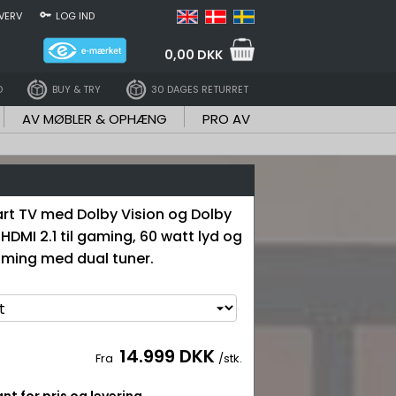
VERV
LOG IND
0,00 DKK
D
BUY & TRY
30 DAGES RETURRET
AV MØBLER & OPHÆNG
PRO AV
rt TV med Dolby Vision og Dolby
HDMI 2.1 til gaming, 60 watt lyd og
eaming med dual tuner.
14.999 DKK
Fra
/stk.