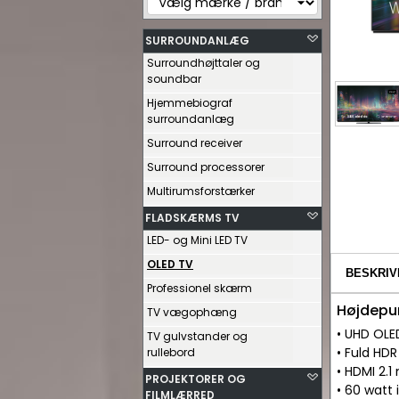
SURROUNDANLÆG
Surroundhøjttaler og
soundbar
Hjemmebiograf
surroundanlæg
Surround receiver
Surround processorer
Multirumsforstærker
FLADSKÆRMS TV
LED- og Mini LED TV
OLED TV
BESKRIV
Professionel skærm
Højdepu
TV vægophæng
• UHD OLE
TV gulvstander og
• Fuld HDR
rullebord
• HDMI 2.
PROJEKTORER OG
• 60 watt 
FILMLÆRRED