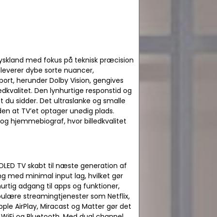
yskland med fokus på teknisk præcision
leverer dybe sorte nuancer,
ort, herunder Dolby Vision, gengives
dkvalitet. Den lynhurtige responstid og
 du sidder. Det ultraslanke og smalle
uden at TV’et optager unødig plads.
og hjemmebiograf, hvor billedkvalitet
OLED TV skabt til næste generation af
ng med minimal input lag, hvilket gør
hurtig adgang til apps og funktioner,
ulære streamingtjenester som Netflix,
le AirPlay, Miracast og Matter gør det
WiFi og Bluetooth. Med dual channel