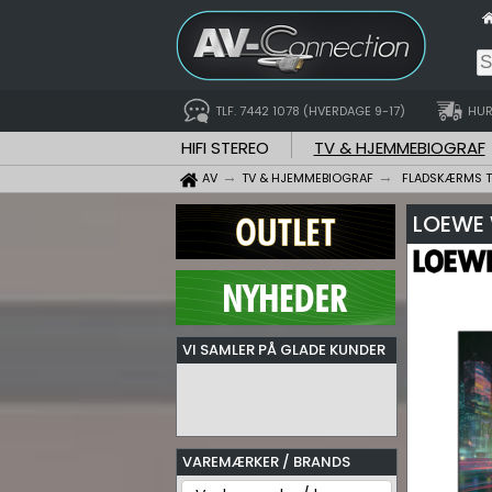
TLF. 7442 1078 (HVERDAGE 9-17)
HUR
HIFI STEREO
TV & HJEMMEBIOGRAF
AV
TV & HJEMMEBIOGRAF
FLADSKÆRMS 
LOEWE 
VI SAMLER PÅ GLADE KUNDER
VAREMÆRKER / BRANDS