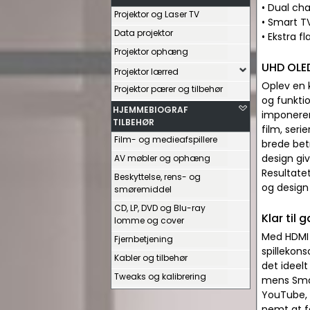
• Dual cha
Projektor og Laser TV
• Smart T
Data projektor
• Ekstra 
Projektor ophæng
UHD OLE
Projektor lærred
Oplev en 
Projektor pærer og tilbehør
og funkti
HJEMMEBIOGRAF
imponeren
TILBEHØR
film, seri
Film- og medieafspillere
brede betr
design giv
AV møbler og ophæng
Resultate
Beskyttelse, rens- og
og design
smøremiddel
CD, LP, DVD og Blu-ray
Klar til
lomme og cover
Med HDMI 
Fjernbetjening
spillekons
Kabler og tilbehør
det ideelt
Tweaks og kalibrering
mens Smar
YouTube, 
nemt at f