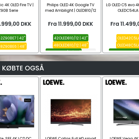
 4K OLED Fire TV |
Philips OLED 4K Google TV
LG OLED C5 evo 4K
Z90B Serie
med Ambilight | OLED810/12
OLEDC54LA 
Serie
2.999,00
DKK
Fra
11.999,00
DKK
Fra
11.499,
2Z90BE7 | 42"
42OLED810/12 | 42"
OLED42C5LA 
48OLED810/12 | 48"
OLED48C5LA 
8Z90BE6 | 48"
55OLED810/12 | 55"
Se alle
OLED55C5LA | 5
 KØBTE OGSÅ
e. SEE 4K LCD DC
LOEWE Callas Full HD smart
LOEWE Vega 4K