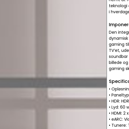
teknologi 
i hverdag
Imponer
Den integ
dynamisk 
gaming ti
TV’et, ude
soundbar 
billede og
gaming sk
Specific
• Opløsni
• Panelty
• HDR: HDR
• Lyd: 60
• HDMI: 2 
• eARC: Vi
• Tunere: