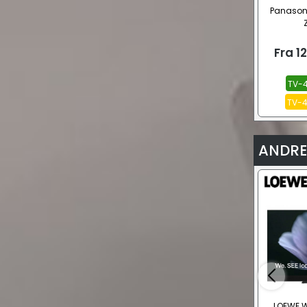
Panasonic
Fra
1
TV-4
TV-4
ANDRE
LOEWE W