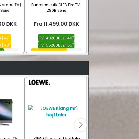
 smart TV |
Panasonic 4K OLED Fire TV |
LOEWE Inspire DR+ 4K OLE
Serie
Z80B serie
00
DKK
Fra
11.499,00
DKK
Fra
19.999,00
DK
| 42"
TV-48Z80BEZ | 48"
Inspire 48 DR+
| 48"
TV-55Z80BEZ | 55"
Inspire 48 DR+ inkl. klan
i
5"
Se alle
TV-65Z80BEZ | 65"
Se alle
Inspire 77 DR+
Se alle
 smart TV
LOEWE Klang mr1 højttaler
Philips Ambilight 4K QLED 