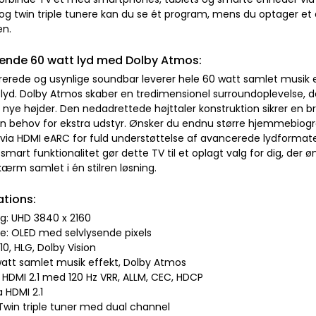
og twin triple tunere kan du se ét program, mens du optager et an
en.
ende 60 watt lyd med Dolby Atmos:
rerede og usynlige soundbar leverer hele 60 watt samlet musik 
lyd. Dolby Atmos skaber en tredimensionel surroundoplevelse, der
l nye højder. Den nedadrettede højttaler konstruktion sikrer en 
n behov for ekstra udstyr. Ønsker du endnu større hjemmebiograf 
via HDMI eARC for fuld understøttelse af avancerede lydformater
 smart funktionalitet gør dette TV til et oplagt valg for dig, der 
ærm samlet i én stilren løsning.
ations:
ng: UHD 3840 x 2160
pe: OLED med selvlysende pixels
10, HLG, Dolby Vision
 watt samlet musik effekt, Dolby Atmos
x HDMI 2.1 med 120 Hz VRR, ALLM, CEC, HDCP
a HDMI 2.1
 Twin triple tuner med dual channel