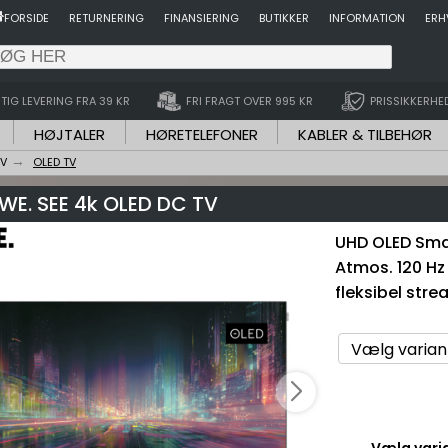
FORSIDE
RETURNERING
FINANSIERING
BUTIKKER
INFORMATION
ERH
TIG LEVERING FRA 39 KR
FRI FRAGT OVER 995 KR
PRISSIKKERHE
HØJTALER
HØRETELEFONER
KABLER & TILBEHØR
TV
OLED TV
WE. SEE 4k OLED DC TV
UHD OLED Sma
Atmos. 120 Hz 
fleksibel str