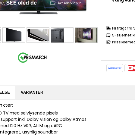
Vælg varia
Fri fragt fra
5-stjernet 
Prissikkerhe
ELSE
VARIANTER
nkter:
D TV med selvlysende pixels
 support inkl. Dolby Vision og Dolby Atmos
1 med 120 Hz VRR, ALLM og eARC
integreret, usynlig soundbar