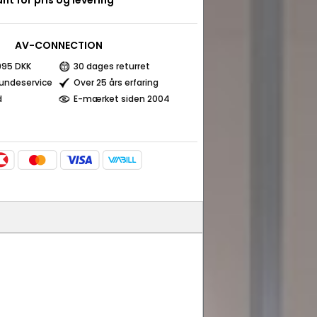
nt for pris og levering
AV-CONNECTION
 995 DKK
30 dages returret
kundeservice
Over 25 års erfaring
d
E-mærket siden 2004