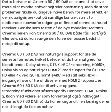
Dette betyder at Cinema 60 / 60 DAB er i stand til at drive
mere eller mindre enhver højttaler opsætning uden de store
problemer. Skulle du alligevel have behov for mere effekt, er
der naturligvis pre-out på samtlige kanaler, samt to
dedikerede subwoofer udgange at finde på denne surround
receiver. Ganske som resten af de nye modeller i Marantz
Cinema serien, kan Cinema 60 / 60 DAB både fås i sort/grå
eller sølv, så du kan vælge den farve der passer bedst til
netop dit setup.
Cinema 60 / 60 DAB har naturligvis support for alle de
seneste formater, hvilket betyder at du har mulighed for
blandt andet Dolby Atmos, DTS:X, HEOS-streaming, HDR10+,
Dolby Vision og naturligvis HDMI 2.1 med support for 8K Ultra
HD eller 4K ved 120 Hz, samt eARC. Med i alt seks HDMI-
indgange, hvor af tre af disse er med HDMI 2.1 support, er
Cinema 60 / 60 DAB klar til enhver opgave.
Streamingsfunktioner såsom Spotify Connect, TIDAL, Airplay
2, Roon med videre, er som forventeligt også indbygget i
Cinema 60 / 60 DAB, så du har en ægte alt i en løsning der er
nok til langt de flestes behov.