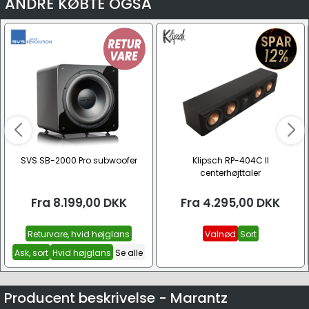
ANDRE KØBTE OGSÅ
SVS SB-2000 Pro subwoofer
Klipsch RP-404C II
centerhøjttaler
Fra
8.199,00
DKK
Fra
4.295,00
DKK
Returvare, hvid højglans
Valnød
Sort
Ask, sort
Hvid højglans
Se alle
Producent beskrivelse - Marantz