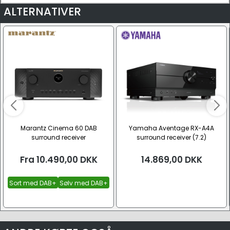
ALTERNATIVER
Marantz Cinema 60 DAB
Yamaha Aventage RX-A4A
surround receiver
surround receiver (7.2)
Fra
10.490,00
DKK
14.869,00
DKK
Sort med DAB+
Sølv med DAB+