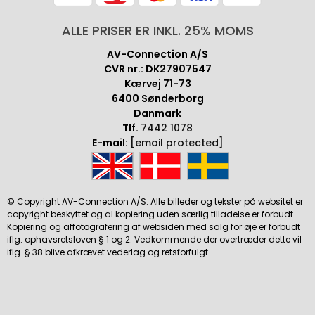
ALLE PRISER ER INKL. 25% MOMS
AV-Connection A/S
CVR nr.: DK27907547
Kærvej 71-73
6400 Sønderborg
Danmark
Tlf.
7442 1078
E-mail:
[email protected]
© Copyright AV-Connection A/S. Alle billeder og tekster på websitet er
copyright beskyttet og al kopiering uden særlig tilladelse er forbudt.
Kopiering og affotografering af websiden med salg for øje er forbudt
iflg. ophavsretsloven § 1 og 2. Vedkommende der overtræder dette vil
iflg. § 38 blive afkrævet vederlag og retsforfulgt.