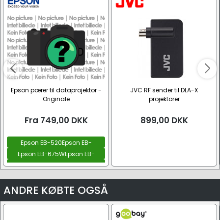
Epson pærer til dataprojektor -
JVC RF sender til DLA-X
Originale
projektorer
Fra
749,00
DKK
899,00
DKK
Epson EB-520Epson EB-
525WEpson EB-530Epson EB-
Epson EB-675WEpson EB-
530SEpson EB-535WEpson EB-
675WiEpson EB-670
Epson EB-680Epson EB-
536Wi
680SEpson EB-680WiEpson EB-
Se alle
685WEpson EB-685WiEpson
ANDRE KØBTE OGSÅ
EB-685WSEpson EB-
695WiEpson EB-696Ui