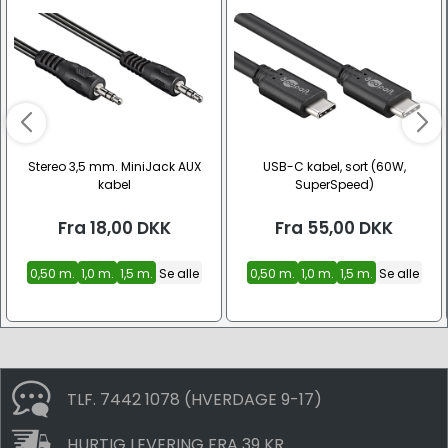
Stereo 3,5 mm. MiniJack AUX
USB-C kabel, sort (60W,
kabel
SuperSpeed)
Fra
18,00
DKK
Fra
55,00
DKK
0,50 m.
1,0 m.
1,5 m.
Se alle
0,50 m.
1,0 m.
1,5 m.
Se alle
TLF. 7442 1078 (HVERDAGE 9-17)
HURTIG LEVERING FRA 39 KR