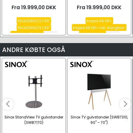
Fra
19.999,00
DKK
Fra
19.999,00
DKK
55OLED910/12 | 55"
Inspire 48 DR+
65OLED910/12 | 65"
Inspire 48 DR+ inkl. klangbar i
77OLED910/12 | 77"
Se alle
Inspire 77 DR+
Se alle
ANDRE KØBTE OGSÅ
Sinox StandView TV gulvstander
Sinox TV gulvstander (SWB7310,
(SWB7170)
60" – 70")