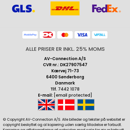
ALLE PRISER ER INKL. 25% MOMS
AV-Connection A/S
CVR nr.: DK27907547
Kærvej 71-73
6400 Sønderborg
Danmark
Tlf.
7442 1078
E-mail:
[email protected]
© Copyright AV-Connection A/S. Alle billeder og tekster på websitet er
copyright beskyttet og al kopiering uden særlig tilladelse er forbudt.
Kopiering og affotografering af websiden med salg for øje er forbudt