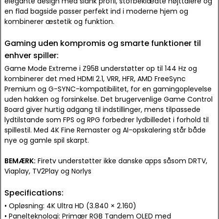
elegante design med slank profil, stofbeklædte højttalere og
en flad bagside passer perfekt ind i moderne hjem og
kombinerer æstetik og funktion.
Gaming uden kompromis og smarte funktioner til
enhver spiller:
Game Mode Extreme i Z95B understøtter op til 144 Hz og
kombinerer det med HDMI 2.1, VRR, HFR, AMD FreeSync
Premium og G-SYNC-kompatibilitet, for en gamingoplevelse
uden hakken og forsinkelse. Det brugervenlige Game Control
Board giver hurtig adgang til indstillinger, mens tilpassede
lydtilstande som FPS og RPG forbedrer lydbilledet i forhold til
spillestil. Med 4K Fine Remaster og AI-opskalering står både
nye og gamle spil skarpt.
BEMÆRK:
Firetv understøtter ikke danske apps såsom DRTV,
Viaplay, TV2Play og Norlys
Specifications:
• Opløsning: 4K Ultra HD (3.840 × 2.160)
• Panelteknologi: Primær RGB Tandem OLED med