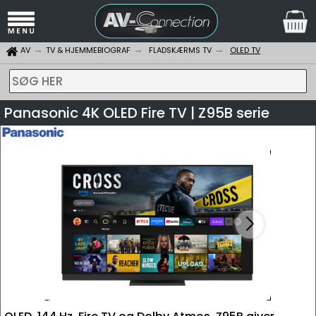
AV
TV & HJEMMEBIOGRAF
FLADSKÆRMS TV
OLED TV
SØG HER
Panasonic 4K OLED Fire TV | Z95B serie