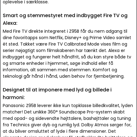
oplevelse i særklasse.
Smart og stemmestyret med indbygget Fire TV og
Alexa:
Med Fire TV direkte integreret i Z95B får du nem adgang til
dine favoritapps som Netflix, Disney+ og Prime Video samlet
ét sted. Takket være Fire TV Calibrated Mode vises film og
serier nøjagtigt som filmskaberen har tænkt det. Alexa er
indbygget og fungerer helt håndfrit, så du kan styre både tv
og smarte enheder i hjemmet, søge indhold eller få
information, alt sammen med stemmen. Komfort og
teknologi går hånd i hånd, uden behov for fjernbetjening.
Designet til at imponere med lyd og billede i
harmoni:
Panasonic Z95B leverer ikke kun topklasse billedkvalitet, lyden
matcher! Det unikke 360° Soundscape Pro-system skabt
med opad- og sidevendte højttalere, bashøjttaler og tuning
fra Technics giver dyb og rumlig lyd. Dolby Atmos sørger for,
at du bliver omsluttet af lyde i flere dimensioner. Det