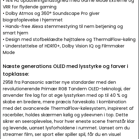
• 144 Hz opdateringshastighed med Game Mode Extreme og
VRR for flydende gaming
• Dolby Atmos og 360° Soundscape Pro giver
biografoplevelse i hjemmet
• Hands-free Alexa stemmestyring til nem betjening og
smart hjem
• Design med stofbeklædte højttalere og ThermalFlow-køling
• Understøttelse af HDR10+, Dolby Vision IQ og Filmmaker
Mode
Næste generations OLED med lysstyrke og farver i
topklasse:
Z95B fra Panasonic sætter nye standarder med den
revolutionerende Primær RGB Tandem OLED-teknologi, der
anvender fire lag for at øge lysstyrken med op til 40 % og
skabe en bredere, mere præcis farveskala. I kombination
med det avancerede ThermalFlow-kølesystem, inspireret af
racerbiler, holdes skærmen kølig og ydeevnen i top. Dette
sikrer en seeroplevelse, hvor hver eneste scene fremstår klar
og levende, uanset lysforholdene i rummet. Uanset om du
streamer film, ser sport eller spiller spil, får du en visuel