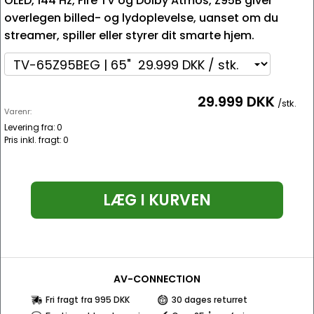
OLED, 144 Hz, Fire TV og Dolby Atmos, Z95B giver
overlegen billed- og lydoplevelse, uanset om du
streamer, spiller eller styrer dit smarte hjem.
29.999 DKK
/stk.
Varenr:
Levering fra:
0
Pris inkl. fragt:
0
LÆG I KURVEN
AV-CONNECTION
Fri fragt fra 995 DKK
30 dages returret