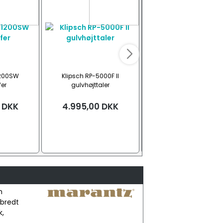
1200SW
Klipsch RP-5000F II
SVS SB-2000 Pro subwoo
er
gulvhøjttaler
DKK
4.995,00
DKK
Fra
8.199,00
DK
Returvare, hvid højgla
Ask, sort
Hvid højglan
Se alle
n
bredt
k,