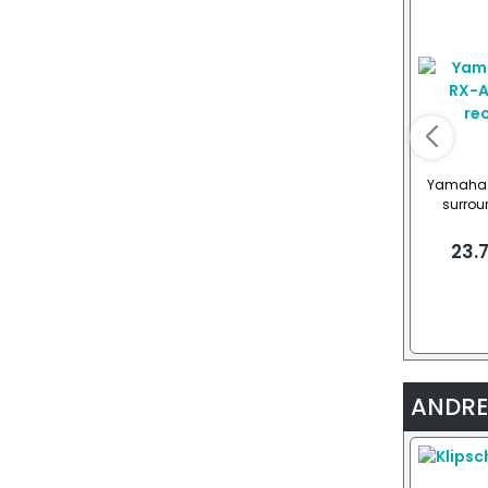
Yamaha 
surroun
23.
ANDRE