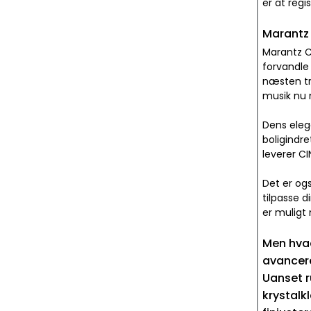
er at reg
Marantz 
Marantz C
forvandle
næsten tra
musik nu
Dens elega
boligindre
leverer C
Det er og
tilpasse 
er muligt
Men hvad
avancere
Uanset r
krystalk