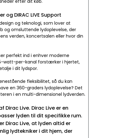
neder efter dit køb.
er og DIRAC LIVE Support
esign og teknologi, som lover at
yb og omsluttende lydoplevelse, der
mens verden, koncertsalen eller hvor din
sser perfekt ind i enhver moderne
-watt-per-kanal forstærker i hjertet,
lje i dit lydspor.
nestående fleksibilitet, så du kan
 have en 360-graders lydoplevelse? Det
teren i en multi-dimensionel lydverden.
Dirac Live. Dirac Live er en
sser lyden til dit specifikke rum.
 Dirac Live, at lyden altid er
ig lydtekniker i dit hjem, der