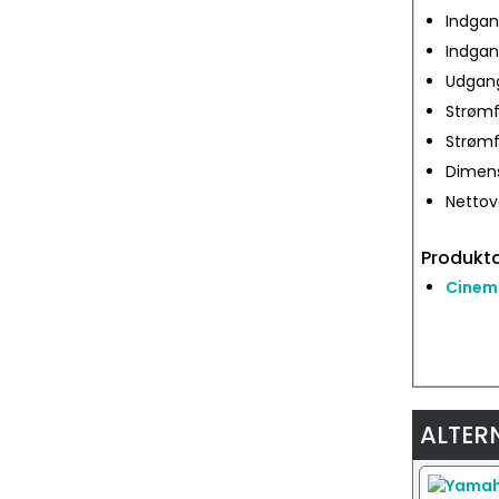
Indgang
Indgan
Udgang
Strømf
Strømf
Dimensi
Nettovæ
Produkta
Cinema
ALTER