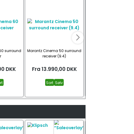
60 surround
Marantz Cinema 50 surround
Marantz Cinema 60 D
r
receiver (9.4)
surround receiver
00
DKK
Fra
13.990,00
DKK
Fra
10.490,00
DK
rt
Sort
Sølv
Sort med DAB+
Sølv med DAB+