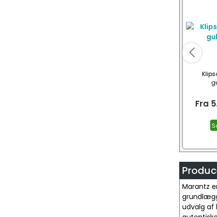
Klips
gu
Fra
5
S
Produc
Marantz er
grundlægg
udvalg af 