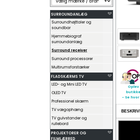
SURROUNDANLÆG
Surroundhøjttaler og
soundbar
Hjemmebiograf
surroundanlæg
Surround receiver
Surround processorer
Multirumsforstærker
FLADSKÆRMS TV
LED- og Mini LED TV
Oplev 
butikk
OLED TV
- Se hvor
Professionel skærm
TV vægophæng
BESKRIV
TV gulvstander og
rullebord
PROJEKTORER OG
FILMLÆRRED