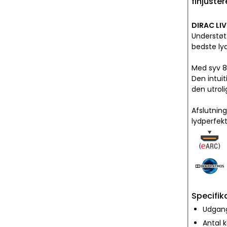
finjuster
DIRAC LI
Understøt
bedste lyd
Med syv 8
Den intui
den utroli
Afslutning
lydperfekt
Specifik
Udgang
Antal k