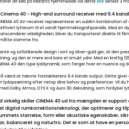
istrerer dit køb på Marantz hjemmeside via dette
link
senest 3 må
Cinema 40 - High-end surround receiver med 9.4 kanal
INEMA 40 AV-receiver repræsenterer en sublim kombination af d
 ethvert lytterum til et sandt hjemmebiografsparadis. Med en d
nscenderer virkeligheden, bliver du transporteret direkte til fil
 måtte stamme fra.
nte og sofistikerede design i sort og silver-guld gør, at den pa
tning, og den er mere end bare et smukt ydre. Med en kraftig 125
INEMA 40 den type lyddynamik, som fanger hver en nuance og deta
så værd at nævne forstærkerens 9.4 kanals output. Dette giver e
din lydopsætning efter netop dine behov og præferencer. Vil du
 med Dolby Atmos, DTS:X og Auro 3D dekodning, som fordyber lyt
 virkelig skiller CINEMA 40 ud fra mængden er support af 
t digital rumkorrektionsteknologi, der optimerer og tilpa
ummets størrelse, form eller akustiske egenskaber, sikrer
lar, balanceret og naturtro. Det er som at have en personl