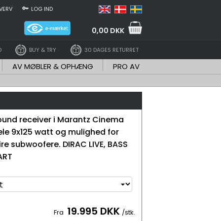
VERV
LOG IND
0,00 DKK
D
BUY & TRY
30 DAGES RETURRET
AV MØBLER & OPHÆNG
PRO AV
round receiver i Marantz Cinema
ele 9x125 watt og mulighed for
 fire subwoofere. DIRAC LIVE, BASS
ART
19.995 DKK
Fra
/stk.