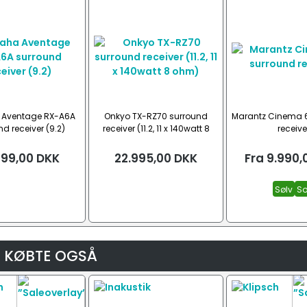
Aventage RX-A6A
Onkyo TX-RZ70 surround
Marantz Cinema 
d receiver (9.2)
receiver (11.2, 11 x 140watt 8
receive
ohm)
799,00
DKK
22.995,00
DKK
Fra
9.990,
Sølv
So
 KØBTE OGSÅ