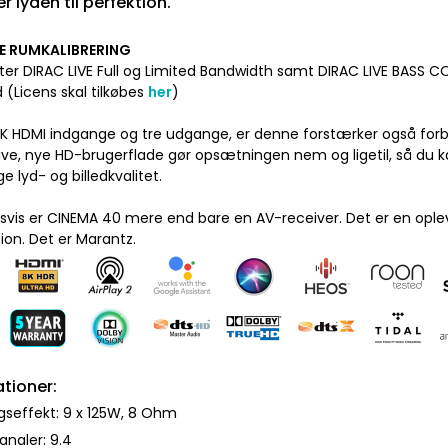
er lyden til perfektion.
VE RUMKALIBRERING
ter DIRAC LIVE Full og Limited Bandwidth samt DIRAC LIVE BASS C
 (Licens skal tilkøbes
her
)
K HDMI indgange og tre udgange, er denne forstærker også forbe
tive, nye HD-brugerflade gør opsætningen nem og ligetil, så du
ge lyd- og billedkvalitet.
svis er CINEMA 40 mere end bare en AV-receiver. Det er en opleve
ion. Det er Marantz.
ationer:
seffekt: 9 x 125W, 8 Ohm
analer: 9.4