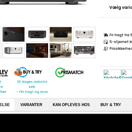
Vælg varia
Fri fragt fra
5-stjernet 
Prissikkerhe
i
30 dages risikofrit
en
køb
 her
- FRI fragt og retur
ELSE
VARIANTER
KAN OPLEVES HOS
BUY & TRY