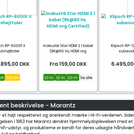
ch RP-6000F II
Inakustik Star HDMI 2.1 kabel
Klipsch RP-
lvhøjttaler
(8K@60 Hz, HDMI.org
subwoof
Certified)
.895,00
DKK
Fra
159,00
DKK
6.495,00
ort
Valnød
1,0 m.
1,5 m.
2,0 m.
Se alle
ent beskrivelse - Marantz
 et højt respekteret og anerkendt mærke i Hi-Fi-verdenen. Side
elsen i 1953 har Marantz ændret hjemmelydoplevelsen med et 
hifi-udstyr, og produkterne er kendt for deres udsøgte håndvær