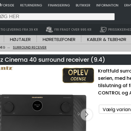
FORSIDE
RETURNERING
FINANSIERING
BUTIKKER
INFORMATION
ERH
TIG LEVERING FRA 39 KR
FRI FRAGT OVER 995 KR
PRISSIKKERHE
HØJTALER
HØRETELEFONER
KABLER & TILBEHØR
LÆG
SURROUND RECEIVER
z Cinema 40 surround receiver (9.4)
Kraftfuld sur
serien, med h
tilslutning af
CONTROL og 