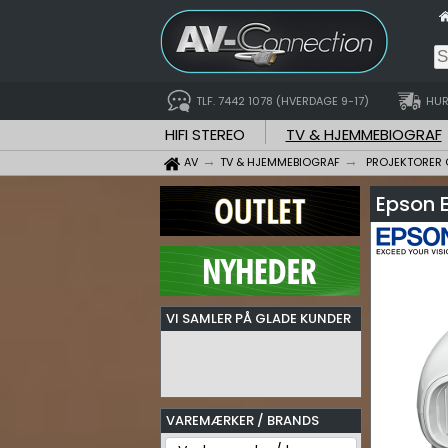
TLF. 7442 1078 (HVERDAGE 9-17)
HUR
HIFI STEREO
TV & HJEMMEBIOGRAF
AV
TV & HJEMMEBIOGRAF
PROJEKTORER 
Epson 
VI SAMLER PÅ GLADE KUNDER
VAREMÆRKER / BRANDS