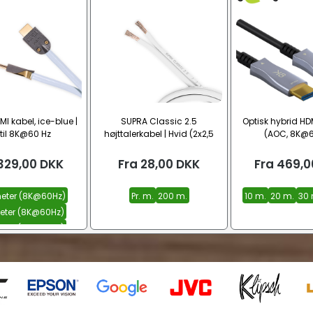
I kabel, ice-blue |
SUPRA Classic 2.5
Optisk hybrid HDM
til 8K@60 Hz
højttalerkabel | Hvid (2x2,5
(AOC, 8K@6
mm², CU)
329,00
DKK
Fra
28,00
DKK
Fra
469,0
eter (8K@60Hz)
Pr. m.
200 m.
10 m.
20 m.
30 
meter (8K@60Hz)
meter (8K@60Hz)
Se alle