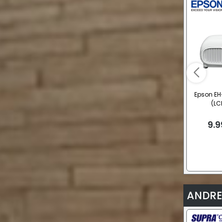
Epson EH
(LC
9.9
ANDRE