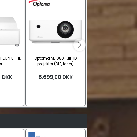
DLP Full HD
Optoma ML1080 Full HD
Dangbei MP1 4K Max sm
or
projektor (DLP, laser)
projektor (Triple Laser + 
0
DKK
8.699,00
DKK
14.999,00
DKK