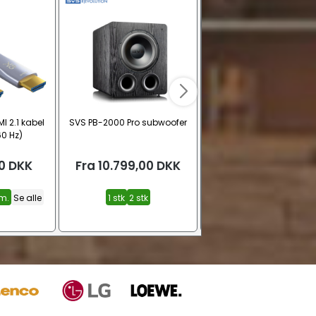
I 2.1 kabel
SVS PB-2000 Pro subwoofer
Elite Screens Sable Seri
0 Hz)
fastramme projektorlær
(16:9 CineWhite)
0
DKK
Fra
10.799,00
DKK
Fra
3.999,00
DK
m.
Se alle
1 stk
2 stk
92" – 221 x 124 cm. (16:
110" – 244 x 138 cm. (16:
120" – 266 x 149 cm. (16
Se alle