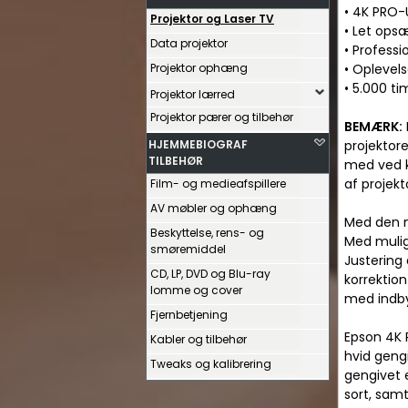
• 4K PRO-U
Projektor og Laser TV
• Let ops
Data projektor
• Professio
Projektor ophæng
• Oplevels
• 5.000 ti
Projektor lærred
Projektor pærer og tilbehør
BEMÆRK:
HJEMMEBIOGRAF
projektore
TILBEHØR
med ved k
af projekt
Film- og medieafspillere
AV møbler og ophæng
Med den ny
Beskyttelse, rens- og
Med muligh
smøremiddel
Justering
CD, LP, DVD og Blu-ray
korrektio
lomme og cover
med indby
Fjernbetjening
Epson 4K 
Kabler og tilbehør
hvid geng
Tweaks og kalibrering
gengivet 
sort, samt