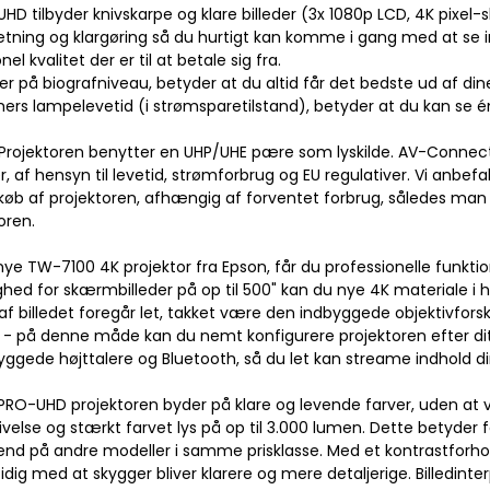
HD tilbyder knivskarpe og klare billeder (3x 1080p LCD, 4K pixel-s
ætning og klargøring så du hurtigt kan komme i gang med at se i
nel kvalitet der er til at betale sig fra.
er på biografniveau, betyder at du altid får det bedste ud af dine 
mers lampelevetid (i strømsparetilstand), betyder at du kan se é
Projektoren benytter en UHP/UHE pære som lyskilde. AV-Connectio
r, af hensyn til levetid, strømforbrug og EU regulativer. Vi anbe
øb af projektoren, afhængig af forventet forbrug, således man
oren.
e TW-7100 4K projektor fra Epson, får du professionelle funktioner 
ed for skærmbilleder på op til 500" kan du nye 4K materiale i høj
 af billedet foregår let, takket være den indbyggede objektivfor
n - på denne måde kan du nemt konfigurere projektoren efter
ggede højttalere og Bluetooth, så du let kan streame indhold di
PRO-UHD projektoren byder på klare og levende farver, uden at v
ivelse og stærkt farvet lys på op til 3.000 lumen. Dette betyder
end på andre modeller i samme prisklasse. Med et kontrastforhol
idig med at skygger bliver klarere og mere detaljerige. Billedin