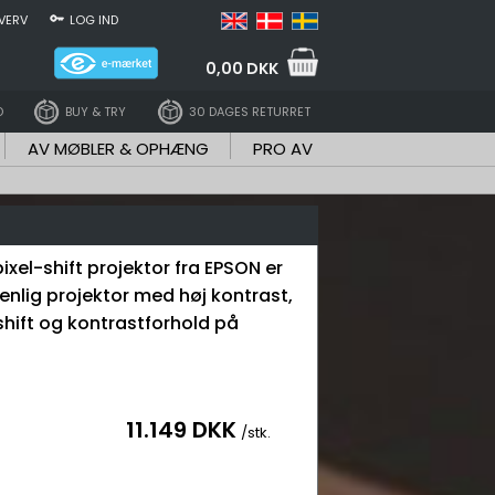
VERV
LOG IND
0,00 DKK
D
BUY & TRY
30 DAGES RETURRET
AV MØBLER & OPHÆNG
PRO AV
ixel-shift projektor fra EPSON er
enlig projektor med høj kontrast,
 shift og kontrastforhold på
11.149 DKK
/stk.