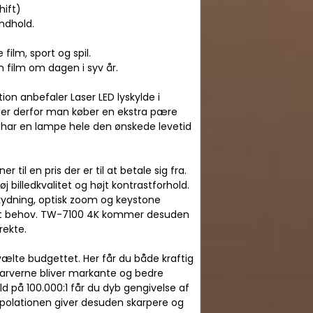
hift)
ndhold.
film, sport og spil.
n film om dagen i syv år.
n anbefaler Laser LED lyskylde i
faler derfor man køber en ekstra pære
 har en lampe hele den ønskede levetid
til en pris der er til at betale sig fra.
 billedkvalitet og højt kontrastforhold.
skydning, optisk zoom og keystone
 dit behov. TW-7100 4K kommer desuden
rekte.
ælte budgettet. Her får du både kraftig
 farverne bliver markante og bedre
d på 100.000:1 får du dyb gengivelse af
terpolationen giver desuden skarpere og