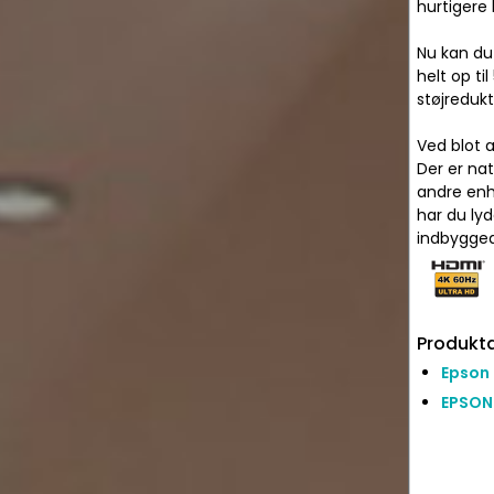
hurtigere 
Nu kan du
helt op ti
støjredukt
Ved blot 
Der er nat
andre enh
har du lyd
indbygged
Produkta
Epson
EPSON