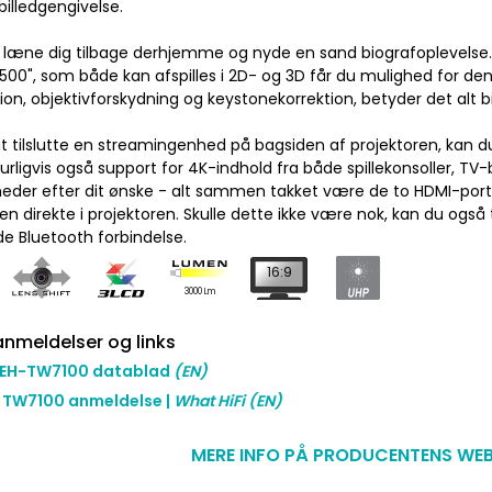
billedgengivelse.
 læne dig tilbage derhjemme og nyde en sand biografoplevelse
l 500", som både kan afspilles i 2D- og 3D får du mulighed for d
ion, objektivforskydning og keystonekorrektion, betyder det alt bi
at tilslutte en streamingenhed på bagsiden af projektoren, kan 
urligvis også support for 4K-indhold fra både spillekonsoller, TV-bo
eder efter dit ønske - alt sammen takket være de to HDMI-porte
en direkte i projektoren. Skulle dette ikke være nok, kan du også 
e Bluetooth forbindelse.
16:9
3000 Lm
nmeldelser og links
 EH-TW7100 datablad
(EN)
 TW7100 anmeldelse |
What HiFi
(EN)
MERE INFO PÅ PRODUCENTENS WEB