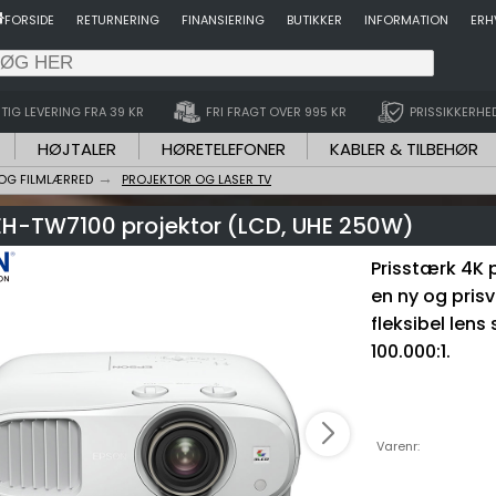
FORSIDE
RETURNERING
FINANSIERING
BUTIKKER
INFORMATION
ERH
TIG LEVERING FRA 39 KR
FRI FRAGT OVER 995 KR
PRISSIKKERHE
HØJTALER
HØRETELEFONER
KABLER & TILBEHØR
OG FILMLÆRRED
PROJEKTOR OG LASER TV
EH-TW7100 projektor (LCD, UHE 250W)
Prisstærk 4K p
en ny og prisv
fleksibel lens
100.000:1.
Varenr: