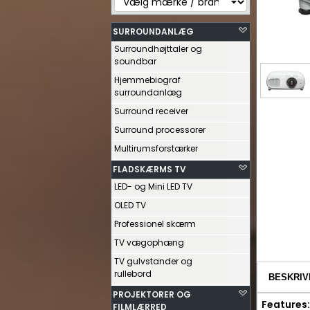
SURROUNDANLÆG
Surroundhøjttaler og
soundbar
Hjemmebiograf
surroundanlæg
Surround receiver
Surround processorer
Multirumsforstærker
FLADSKÆRMS TV
LED- og Mini LED TV
OLED TV
Professionel skærm
TV vægophæng
TV gulvstander og
rullebord
BESKRIV
PROJEKTORER OG
Features:
FILMLÆRRED