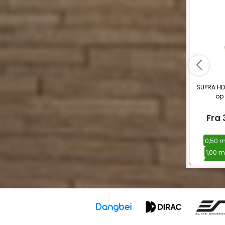
SUPRA HDM
op 
Fra
0,50 m
1,00 
1,50 