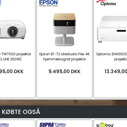
-TW7000 projektor
Epson EF-72 Lifestudio Flex 4K
Optoma ZH430UST 
D, UHE 250W)
hjemmebiograf projektor
projekt
(LCD, 30 – 150")
95,00
DKK
9.495,00
DKK
13.349,0
 KØBTE OGSÅ