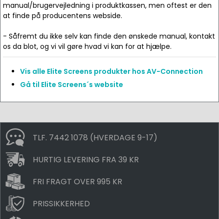
manual/brugervejledning i produktkassen, men oftest er den
at finde på producentens webside.
- Såfremt du ikke selv kan finde den ønskede manual, kontakt
os da blot, og vi vil gøre hvad vi kan for at hjælpe.
Vis alle Elite Screens produkter hos AV-Connection
Gå til Elite Screens´s website
TLF. 7442 1078 (HVERDAGE 9-17)
HURTIG LEVERING FRA 39 KR
FRI FRAGT OVER 995 KR
PRISSIKKERHED