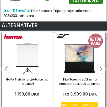
LÆG I KURVEN
ELS-T113NWS1D:
Elite Screens Tripod projektorlærred,
203x203, returvare
ALTERNATIVER
HAMA Trefods projektorlærred
Elite Screens ezCinema
(180x180)
transportabelt pull up lærred
(16:9)
1.199,00
DKK
Fra
3.999,00
DKK
80" – 178 x 100 cm. (16:9)