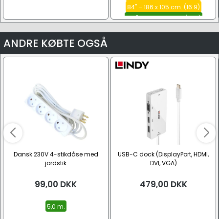
84" – 186 x 105 cm. (16:9)
100" – 222 x 125 cm. (16:9)
Se alle
ANDRE KØBTE OGSÅ
Dansk 230V 4-stikdåse med
USB-C dock (DisplayPort, HDMI,
jordstik
DVI, VGA)
99,00
DKK
479,00
DKK
5,0 m.