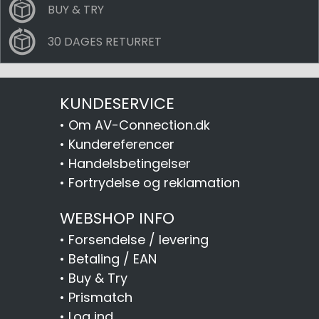
BUY & TRY
30 DAGES RETURRET
KUNDESERVICE
•
Om AV-Connection.dk
•
Kundereferencer
•
Handelsbetingelser
•
Fortrydelse og reklamation
WEBSHOP INFO
•
Forsendelse / levering
•
Betaling / EAN
•
Buy & Try
•
Prismatch
•
Log ind