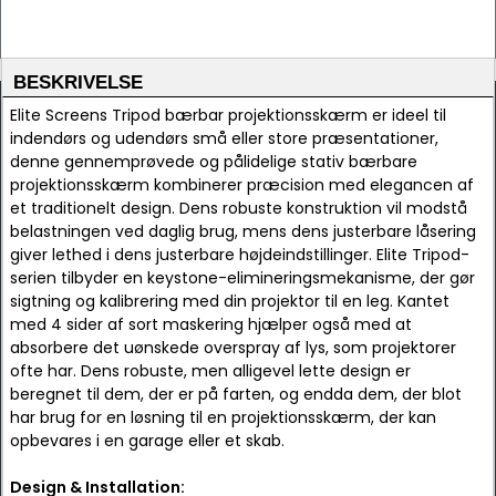
BESKRIVELSE
Elite Screens Tripod bærbar projektionsskærm er ideel til
indendørs og udendørs små eller store præsentationer,
denne gennemprøvede og pålidelige stativ bærbare
projektionsskærm kombinerer præcision med elegancen af
et traditionelt design. Dens robuste konstruktion vil modstå
belastningen ved daglig brug, mens dens justerbare låsering
giver lethed i dens justerbare højdeindstillinger. Elite Tripod-
serien tilbyder en keystone-elimineringsmekanisme, der gør
sigtning og kalibrering med din projektor til en leg. Kantet
med 4 sider af sort maskering hjælper også med at
absorbere det uønskede overspray af lys, som projektorer
ofte har. Dens robuste, men alligevel lette design er
beregnet til dem, der er på farten, og endda dem, der blot
har brug for en løsning til en projektionsskærm, der kan
opbevares i en garage eller et skab.
Design & Installation: