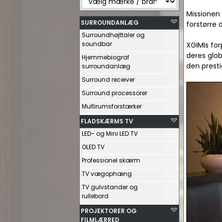
Missionen 
SURROUNDANLÆG
forstørre
Surroundhøjttaler og
soundbar
XGIMIs for
deres glob
Hjemmebiograf
den presti
surroundanlæg
Surround receiver
Surround processorer
Multirumsforstærker
FLADSKÆRMS TV
LED- og Mini LED TV
OLED TV
Professionel skærm
TV vægophæng
TV gulvstander og
rullebord
PROJEKTORER OG
FILMLÆRRED