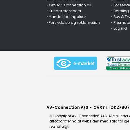
•
Om AV-Connection.dk
•
Forsende
•
Kundereferencer
•
Betaling
•
Handelsbetingelser
•
Buy & Tr
•
Fortrydelse og reklamation
•
Prismat
•
Log ind
AV-Connection A/S • CVR nr.: DK27907
© Copyright AV-Connection A/S. Alle billeder o
affotografering af websiden med salg for øje e
retsforfulgt.