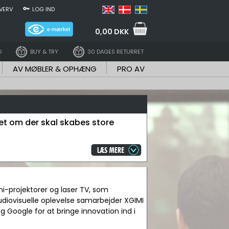
VERV
LOG IND
0,00 DKK
D
BUY & TRY
30 DAGES RETURRET
AV MØBLER & OPHÆNG
PRO AV
set om der skal skabes store
ni-projektorer og laser TV, som
diovisuelle oplevelse samarbejder XGIMI
Google for at bringe innovation ind i