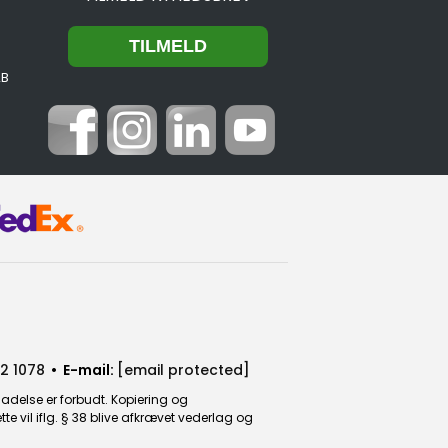
2B
2 1078
• E-mail:
[email protected]
ladelse er forbudt. Kopiering og
 vil iflg. § 38 blive afkrævet vederlag og