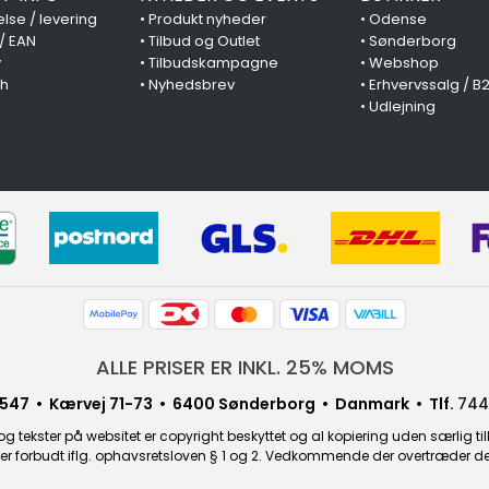
lse / levering
•
Produkt nyheder
•
Odense
 / EAN
•
Tilbud og Outlet
•
Sønderborg
y
•
Tilbudskampagne
•
Webshop
ch
•
Nyhedsbrev
•
Erhvervssalg / B
•
Udlejning
ALLE PRISER ER INKL. 25% MOMS
547 • Kærvej 71-73 • 6400 Sønderborg • Danmark • Tlf.
744
g tekster på websitet er copyright beskyttet og al kopiering uden særlig til
r forbudt iflg. ophavsretsloven § 1 og 2. Vedkommende der overtræder dette