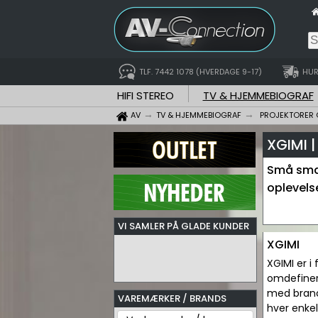
TLF. 7442 1078 (HVERDAGE 9-17)
HUR
HIFI STEREO
TV & HJEMMEBIOGRAF
AV
TV & HJEMMEBIOGRAF
PROJEKTORER 
XGIMI 
Små smar
oplevelse
VI SAMLER PÅ GLADE KUNDER
XGIMI
XGIMI er i
omdefiner
med branc
VAREMÆRKER / BRANDS
hver enke