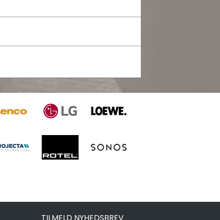
TILMELD NYHEDSBREV