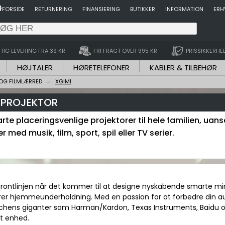
FORSIDE
RETURNERING
FINANSIERING
BUTIKKER
INFORMATION
ERH
TIG LEVERING FRA 39 KR
FRI FRAGT OVER 995 KR
PRISSIKKERHE
HØJTALER
HØRETELEFONER
KABLER & TILBEHØR
OG FILMLÆRRED
XGIMI
| PROJEKTOR
te placeringsvenlige projektorer til hele familien, uan
r med musik, film, sport, spil eller TV serier.
 frontlinjen når det kommer til at designe nyskabende smarte mi
er hjemmeunderholdning. Med en passion for at forbedre din au
hens giganter som Harman/Kardon, Texas Instruments, Baidu og 
lt enhed.