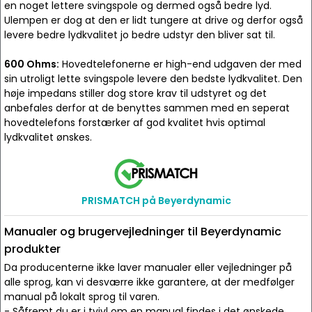
en noget lettere svingspole og dermed også bedre lyd.
Ulempen er dog at den er lidt tungere at drive og derfor også
levere bedre lydkvalitet jo bedre udstyr den bliver sat til.
600 Ohms:
Hovedtelefonerne er high-end udgaven der med
sin utroligt lette svingspole levere den bedste lydkvalitet. Den
høje impedans stiller dog store krav til udstyret og det
anbefales derfor at de benyttes sammen med en seperat
hovedtelefons forstærker af god kvalitet hvis optimal
lydkvalitet ønskes.
PRISMATCH på Beyerdynamic
Manualer og brugervejledninger til Beyerdynamic
produkter
Da producenterne ikke laver manualer eller vejledninger på
alle sprog, kan vi desværre ikke garantere, at der medfølger
manual på lokalt sprog til varen.
- Såfremt du er i tvivl om en manual findes i det ønskede