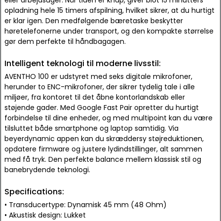
eller arbejdsuger. Når tiden er knap, giver blot 15 minutters
opladning hele 15 timers afspilning, hvilket sikrer, at du hurtigt
er klar igen. Den medfølgende bæretaske beskytter
høretelefonerne under transport, og den kompakte størrelse
gør dem perfekte til håndbagagen.
Intelligent teknologi til moderne livsstil:
AVENTHO 100 er udstyret med seks digitale mikrofoner,
herunder to ENC-mikrofoner, der sikrer tydelig tale i alle
miljøer, fra kontoret til det åbne kontorlandskab eller
støjende gader. Med Google Fast Pair opretter du hurtigt
forbindelse til dine enheder, og med multipoint kan du være
tilsluttet både smartphone og laptop samtidig. Via
beyerdynamic appen kan du skræddersy støjreduktionen,
opdatere firmware og justere lydindstillinger, alt sammen
med få tryk. Den perfekte balance mellem klassisk stil og
banebrydende teknologi.
Specifications:
• Transducertype: Dynamisk 45 mm (48 Ohm)
• Akustisk design: Lukket