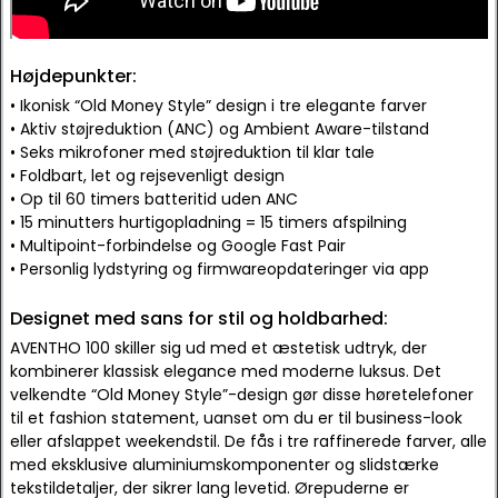
Højdepunkter:
• Ikonisk “Old Money Style” design i tre elegante farver
• Aktiv støjreduktion (ANC) og Ambient Aware-tilstand
• Seks mikrofoner med støjreduktion til klar tale
• Foldbart, let og rejsevenligt design
• Op til 60 timers batteritid uden ANC
• 15 minutters hurtigopladning = 15 timers afspilning
• Multipoint-forbindelse og Google Fast Pair
• Personlig lydstyring og firmwareopdateringer via app
Designet med sans for stil og holdbarhed:
AVENTHO 100 skiller sig ud med et æstetisk udtryk, der
kombinerer klassisk elegance med moderne luksus. Det
velkendte “Old Money Style”-design gør disse høretelefoner
til et fashion statement, uanset om du er til business-look
eller afslappet weekendstil. De fås i tre raffinerede farver, alle
med eksklusive aluminiumskomponenter og slidstærke
tekstildetaljer, der sikrer lang levetid. Ørepuderne er