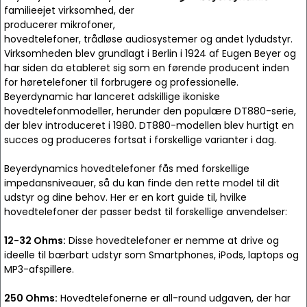
familieejet virksomhed, der
producerer mikrofoner,
hovedtelefoner, trådløse audiosystemer og andet lydudstyr.
Virksomheden blev grundlagt i Berlin i 1924 af Eugen Beyer og
har siden da etableret sig som en førende producent inden
for høretelefoner til forbrugere og professionelle.
Beyerdynamic har lanceret adskillige ikoniske
hovedtelefonmodeller, herunder den populære DT880-serie,
der blev introduceret i 1980. DT880-modellen blev hurtigt en
succes og produceres fortsat i forskellige varianter i dag.
Beyerdynamics hovedtelefoner fås med forskellige
impedansniveauer, så du kan finde den rette model til dit
udstyr og dine behov. Her er en kort guide til, hvilke
hovedtelefoner der passer bedst til forskellige anvendelser:
12-32 Ohms:
Disse hovedtelefoner er nemme at drive og
ideelle til bærbart udstyr som Smartphones, iPods, laptops og
MP3-afspillere.
250 Ohms:
Hovedtelefonerne er all-round udgaven, der har