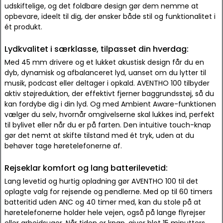
udskiftelige, og det foldbare design gør dem nemme at
opbevare, ideelt til dig, der ønsker både stil og funktionalitet i
ét produkt.
Lydkvalitet i særklasse, tilpasset din hverdag:
Med 45 mm drivere og et lukket akustisk design får du en
dyb, dynamisk og afbalanceret lyd, uanset om du lytter til
musik, podcast eller deltager i opkald. AVENTHO 100 tilbyder
aktiv støjreduktion, der effektivt fjerner baggrundsstøj, så du
kan fordybe dig i din lyd. Og med Ambient Aware-funktionen
vælger du selv, hvornår omgivelserne skal lukkes ind, perfekt
til bylivet eller når du er på farten. Den intuitive touch-knap
gør det nemt at skifte tilstand med ét tryk, uden at du
behøver tage høretelefonerne af.
Rejseklar komfort og lang batterilevetid:
Lang levetid og hurtig opladning gør AVENTHO 100 til det
oplagte valg for rejsende og pendlerne. Med op til 60 timers
batteritid uden ANC og 40 timer med, kan du stole på at
høretelefonerne holder hele vejen, også på lange flyrejser