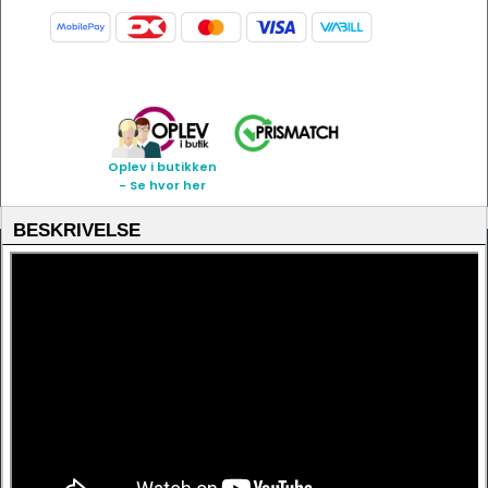
Oplev i butikken
- Se hvor her
BESKRIVELSE