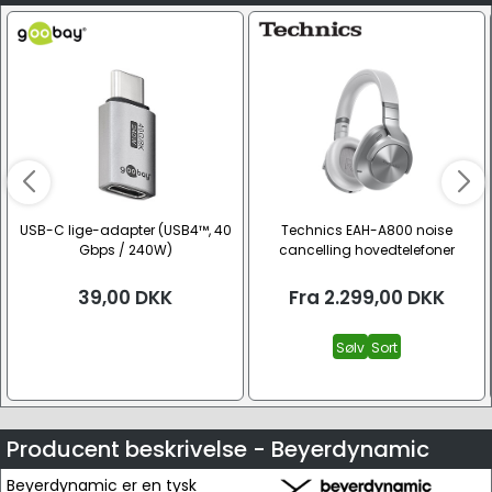
USB-C lige-adapter (USB4™, 40
Technics EAH-A800 noise
Gbps / 240W)
cancelling hovedtelefoner
39,00
DKK
Fra
2.299,00
DKK
Sølv
Sort
Producent beskrivelse - Beyerdynamic
Beyerdynamic er en tysk