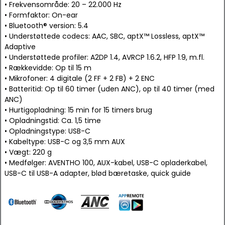
• Frekvensområde: 20 – 22.000 Hz
• Formfaktor: On-ear
• Bluetooth® version: 5.4
• Understøttede codecs: AAC, SBC, aptX™ Lossless, aptX™
Adaptive
• Understøttede profiler: A2DP 1.4, AVRCP 1.6.2, HFP 1.9, m.fl.
• Rækkevidde: Op til 15 m
• Mikrofoner: 4 digitale (2 FF + 2 FB) + 2 ENC
• Batteritid: Op til 60 timer (uden ANC), op til 40 timer (med
ANC)
• Hurtigopladning: 15 min for 15 timers brug
• Opladningstid: Ca. 1,5 time
• Opladningstype: USB-C
• Kabeltype: USB-C og 3,5 mm AUX
• Vægt: 220 g
• Medfølger: AVENTHO 100, AUX-kabel, USB-C opladerkabel,
USB-C til USB-A adapter, blød bæretaske, quick guide