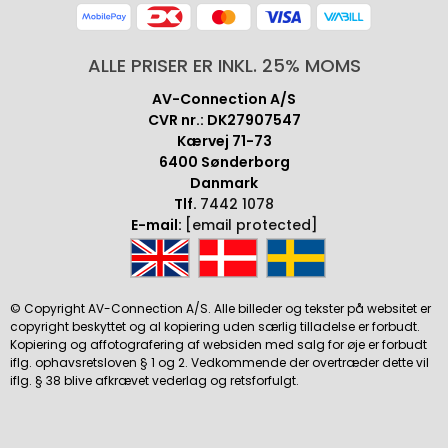
ALLE PRISER ER INKL. 25% MOMS
AV-Connection A/S
CVR nr.: DK27907547
Kærvej 71-73
6400 Sønderborg
Danmark
Tlf.
7442 1078
E-mail:
[email protected]
© Copyright AV-Connection A/S. Alle billeder og tekster på websitet er
copyright beskyttet og al kopiering uden særlig tilladelse er forbudt.
Kopiering og affotografering af websiden med salg for øje er forbudt
iflg. ophavsretsloven § 1 og 2. Vedkommende der overtræder dette vil
iflg. § 38 blive afkrævet vederlag og retsforfulgt.