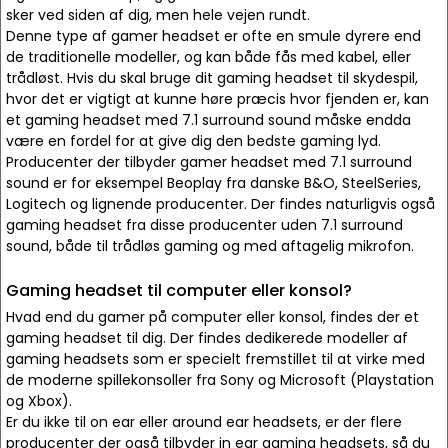
sker ved siden af dig, men hele vejen rundt.
Denne type af gamer headset er ofte en smule dyrere end
de traditionelle modeller, og kan både fås med kabel, eller
trådløst. Hvis du skal bruge dit gaming headset til skydespil,
hvor det er vigtigt at kunne høre præcis hvor fjenden er, kan
et gaming headset med 7.1 surround sound måske endda
være en fordel for at give dig den bedste gaming lyd.
Producenter der tilbyder gamer headset med 7.1 surround
sound er for eksempel Beoplay fra danske B&O, SteelSeries,
Logitech og lignende producenter. Der findes naturligvis også
gaming headset fra disse producenter uden 7.1 surround
sound, både til trådløs gaming og med aftagelig mikrofon.
Gaming headset til computer eller konsol?
Hvad end du gamer på computer eller konsol, findes der et
gaming headset til dig. Der findes dedikerede modeller af
gaming headsets som er specielt fremstillet til at virke med
de moderne spillekonsoller fra Sony og Microsoft (Playstation
og Xbox).
Er du ikke til on ear eller around ear headsets, er der flere
producenter der også tilbyder in ear gaming headsets, så du