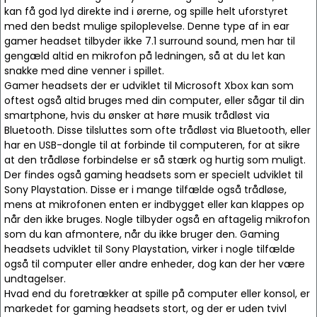
kan få god lyd direkte ind i ørerne, og spille helt uforstyret
med den bedst mulige spiloplevelse. Denne type af in ear
gamer headset tilbyder ikke 7.1 surround sound, men har til
gengæld altid en mikrofon på ledningen, så at du let kan
snakke med dine venner i spillet.
Gamer headsets der er udviklet til Microsoft Xbox kan som
oftest også altid bruges med din computer, eller sågar til din
smartphone, hvis du ønsker at høre musik trådløst via
Bluetooth. Disse tilsluttes som ofte trådløst via Bluetooth, eller
har en USB-dongle til at forbinde til computeren, for at sikre
at den trådløse forbindelse er så stærk og hurtig som muligt.
Der findes også gaming headsets som er specielt udviklet til
Sony Playstation. Disse er i mange tilfælde også trådløse,
mens at mikrofonen enten er indbygget eller kan klappes op
når den ikke bruges. Nogle tilbyder også en aftagelig mikrofon
som du kan afmontere, når du ikke bruger den. Gaming
headsets udviklet til Sony Playstation, virker i nogle tilfælde
også til computer eller andre enheder, dog kan der her være
undtagelser.
Hvad end du foretrækker at spille på computer eller konsol, er
markedet for gaming headsets stort, og der er uden tvivl