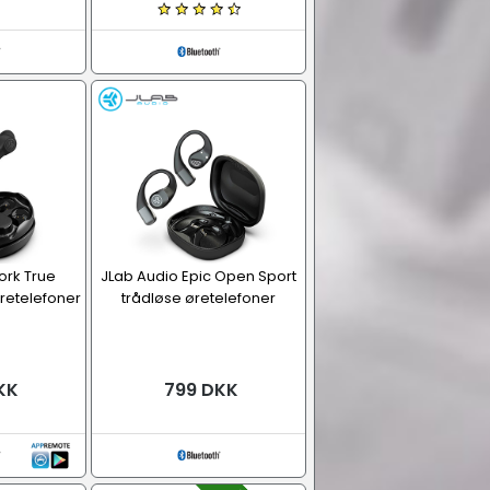
ork True
JLab Audio Epic Open Sport
øretelefoner
trådløse øretelefoner
KK
799 DKK