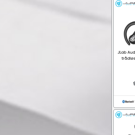
JLab Audi
trådlø