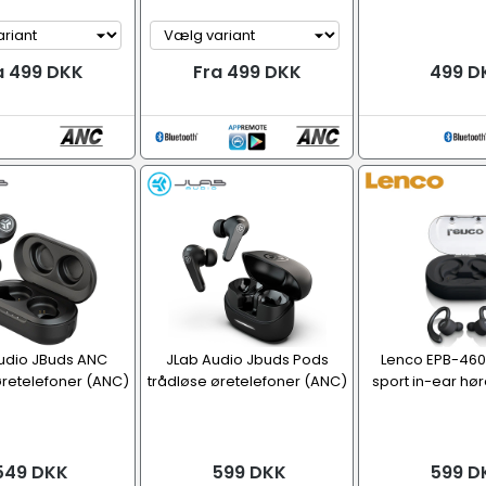
a 499 DKK
Fra 499 DKK
499 D
udio JBuds ANC
JLab Audio Jbuds Pods
Lenco EPB-460
øretelefoner (ANC)
trådløse øretelefoner (ANC)
sport in-ear hø
549 DKK
599 DKK
599 D