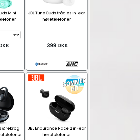
uds Mini
JBL Tune Buds trådløs in-ear
elefoner
høretelefoner
 DKK
399 DKK
ws Ørekrog
JBL Endurance Race 2 in-ear
retelefoner
høretelefoner