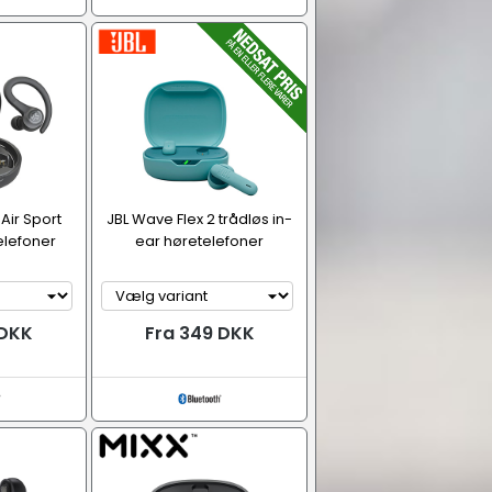
Air Sport
JBL Wave Flex 2 trådløs in-
elefoner
ear høretelefoner
 DKK
Fra 349 DKK