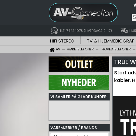
TLF. 7442 1078 (HVERDAGE 9-17)
HUR
HIFI STEREO
TV & HJEMMEBIOGRAF
AV
HØRETELEFONER
HOVEDTELEFONER
TRUE W
Stort ud
kabler. 
VI SAMLER PÅ GLADE KUNDER
VAREMÆRKER / BRANDS