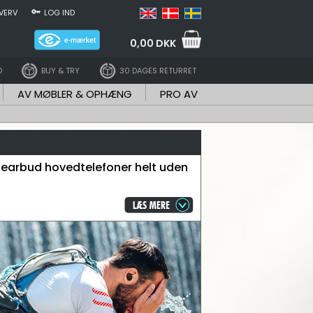
VERV
LOG IND
0,00 DKK
D
BUY & TRY
30 DAGES RETURRET
AV MØBLER & OPHÆNG
PRO AV
/ earbud hovedtelefoner helt uden