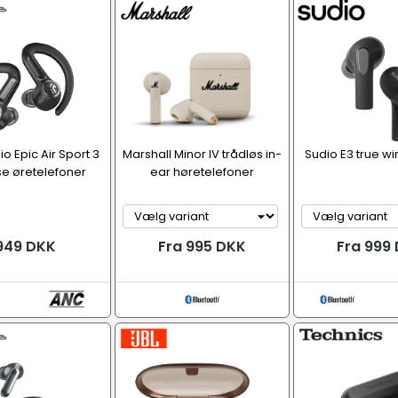
o Epic Air Sport 3
Marshall Minor IV trådløs in-
Sudio E3 true w
se øretelefoner
ear høretelefoner
949 DKK
Fra 995 DKK
Fra 999