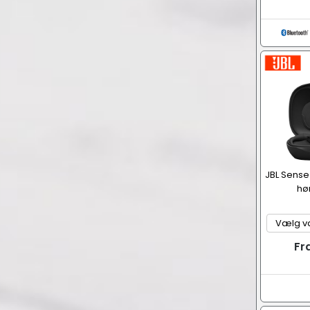
JBL Sense 
hø
Fr