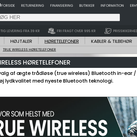
FORSIDE
RETURNERING
FINANSIERING
BUTIKKER
INFORMATION
ERH
TIG LEVERING FRA 39 KR
FRI FRAGT OVER 995 KR
PRISSIKKERHE
HØJTALER
HØRETELEFONER
KABLER & TILBEHØR
TRUE WIRELESS HØRETELEFONER
IRELESS HØRETELEFONER
valg af ægte trådløse (true wireless) Bluetooth in-ear 
Høj lydkvalitet med nyeste Bluetooth teknologi.