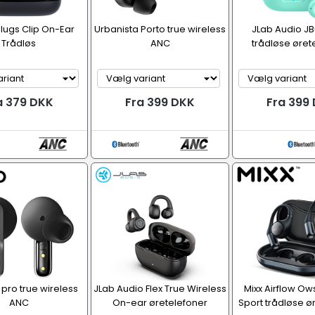
lugs Clip On-Ear
Urbanista Porto true wireless
JLab Audio JB
Trådløs
ANC
trådløse øret
a 379 DKK
Fra 399 DKK
Fra 399
 pro true wireless
JLab Audio Flex True Wireless
Mixx Airflow O
ANC
On-ear øretelefoner
Sport trådløse ø