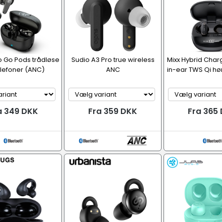
o Go Pods trådløse
Sudio A3 Pro true wireless
Mixx Hybrid Char
lefoner (ANC)
ANC
in-ear TWS Qi hø
a 349 DKK
Fra 359 DKK
Fra 365