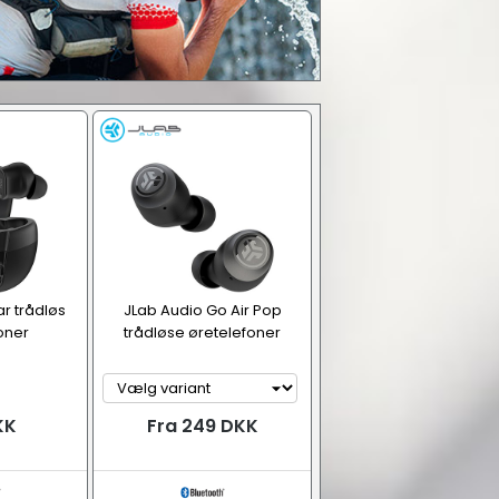
ar trådløs
JLab Audio Go Air Pop
oner
trådløse øretelefoner
KK
Fra 249 DKK