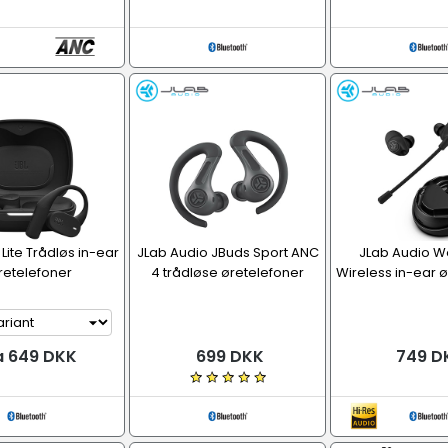
Lite Trådløs in-ear
JLab Audio JBuds Sport ANC
JLab Audio W
retelefoner
4 trådløse øretelefoner
Wireless in-ear 
a 649 DKK
699 DKK
749 D