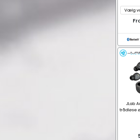
Fr
JLab A
trådløse 