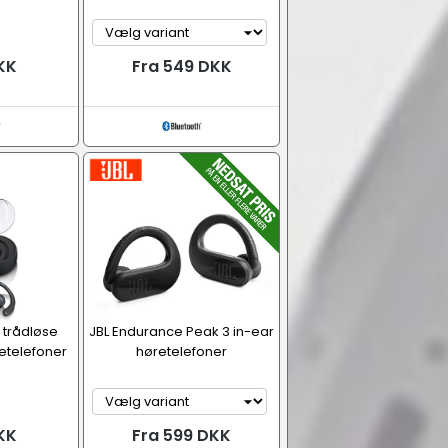
KK
Fra 549 DKK
 trådløse
JBL Endurance Peak 3 in-ear
retelefoner
høretelefoner
KK
Fra 599 DKK