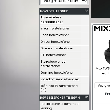
HOVEDTELEFONER
True wireless
høretelefoner
In ear høretelefoner
Sport høretelefoner
On ear høretelefoner
Over ear høretelefoner
HiFi høretelefoner
Støjreducerende
høretelefoner
Mixx TWS 
Gaming høretelefoner
ear 
Videokonference headset
Trådløse TV høretelefoner
(RF)
Fr
HØRETELEFONER TIL BØRN
Høretelefoner til børn med
ledning