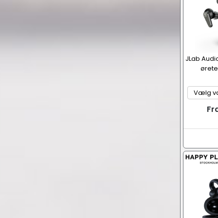
JLab Audi
ørete
Fr