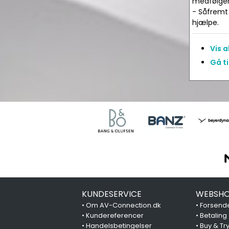
medfølger 
- Såfremt 
hjælpe.
Vis 
Gå ti
KUNDESERVICE
WEBSHO
•
Om AV-Connection.dk
•
Forsende
•
Kundereferencer
•
Betaling
•
Handelsbetingelser
•
Buy & Tr