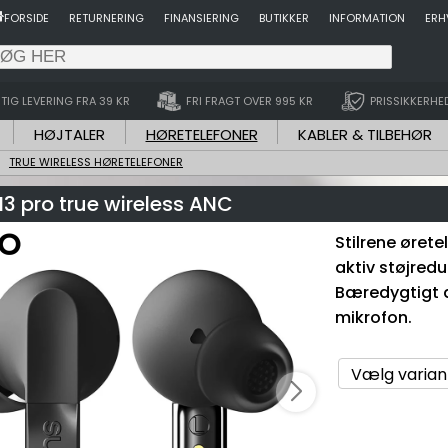
FORSIDE
RETURNERING
FINANSIERING
BUTIKKER
INFORMATION
ERH
TIG LEVERING FRA 39 KR
FRI FRAGT OVER 995 KR
PRISSIKKERHE
HØJTALER
HØRETELEFONER
KABLER & TILBEHØR
TRUE WIRELESS HØRETELEFONER
3 pro true wireless ANC
Stilrene ørete
aktiv støjredu
Bæredygtigt 
mikrofon.