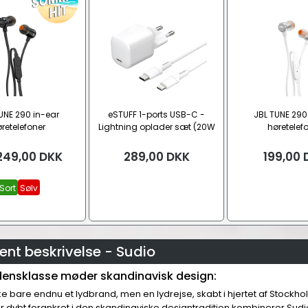
UNE 290 in-ear
eSTUFF 1-ports USB-C -
JBL TUNE 290
retelefoner
Lightning oplader sæt (20W
høretelef
PD/ QC3.0)
249,00
DKK
289,00
DKK
199,00
Sort
Sølv
nt beskrivelse - Sudio
rdensklasse møder skandinavisk design:
ke bare endnu et lydbrand, men en lydrejse, skabt i hjertet af Stockhol
dybt forankret i den skandinaviske designtradition kombinerer Sudio høj