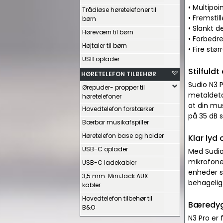
• Multipoi
Trådløse høretelefoner til
• Fremstil
børn
• Slankt 
Høreværn til børn
• Forbedre
Højtaler til børn
• Fire stø
USB oplader
Stilfuld
HØRETELEFON TILBEHØR
Sudio N3 P
Ørepuder- propper til
metaldetal
høretelefoner
at din mus
Hovedtelefon forstærker
på 35 dB 
Bærbar musikafspiller
Høretelefon base og holder
Klar lyd 
USB-C oplader
Med Sudio
mikrofoner
USB-C ladekabler
enheder s
3,5 mm. MiniJack AUX
behagelig
kabler
Hovedtelefon tilbehør til
Bæredygt
B&O
N3 Pro er