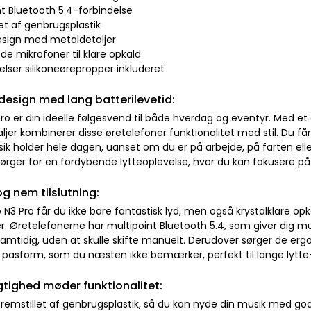
nt Bluetooth 5.4-forbindelse
let af genbrugsplastik
design med metaldetaljer
de mikrofoner til klare opkald
rrelser silikoneørepropper inkluderet
t design med lang batterilevetid:
ro er din ideelle følgesvend til både hverdag og eventyr. Med et 
jer kombinerer disse øretelefoner funktionalitet med stil. Du får op
ik holder hele dagen, uanset om du er på arbejde, på farten eller
sørger for en fordybende lytteoplevelse, hvor du kan fokusere på
og nem tilslutning:
 N3 Pro får du ikke bare fantastisk lyd, men også krystalklare o
. Øretelefonerne har multipoint Bluetooth 5.4, som giver dig mul
amtidig, uden at skulle skifte manuelt. Derudover sørger de ergo
 pasform, som du næsten ikke bemærker, perfekt til lange lytte
ighed møder funktionalitet:
 fremstillet af genbrugsplastik, så du kan nyde din musik med g