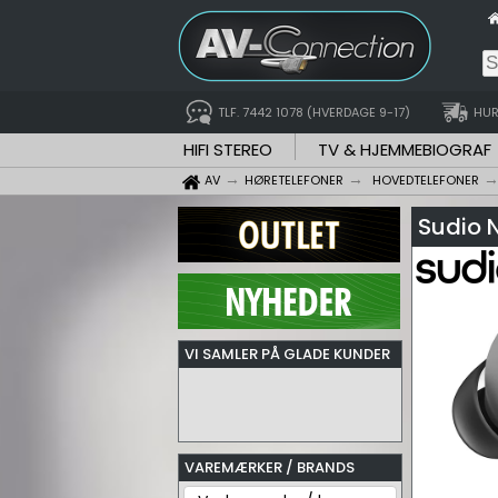
TLF. 7442 1078 (HVERDAGE 9-17)
HUR
HIFI STEREO
TV & HJEMMEBIOGRAF
AV
HØRETELEFONER
HOVEDTELEFONER
Sudio N
VI SAMLER PÅ GLADE KUNDER
VAREMÆRKER / BRANDS