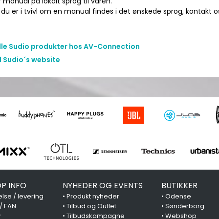
manual på lokalt sprog til varen.
du er i tvivl om en manual findes i det ønskede sprog, kontakt os 
alle Sudio produkter hos AV-Connection
l Sudio´s website
P INFO
NYHEDER OG EVENTS
BUTIKKER
lse / levering
•
Produkt nyheder
•
Odense
 / EAN
•
Tilbud og Outlet
•
Sønderborg
y
•
Tilbudskampagne
•
Webshop