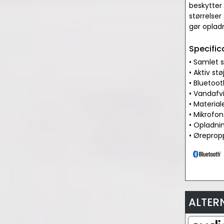
beskytter 
størrelse
gør oplad
Specific
• Samlet sp
• Aktiv stø
• Bluetoo
• Vandafvi
• Material
• Mikrofon
• Opladni
• Ørepropp
ALTER