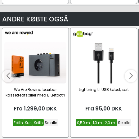
ANDRE KØBTE OGSÅ
We Are Rewind bærbar
Lightning til USB kabel, sort
kassetteafspiller med Bluetooth
Fra
1.299,00
DKK
Fra
95,00
DKK
Edith
Kurt
Keith
Se alle
0,50 m.
1,0 m.
2,0 m.
Se alle