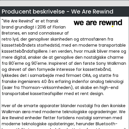
Producent beskrivelse - We Are Rewind
"We Are Rewind" er et fransk
brand grundlagt i 2016 af Florian
Bretones, en sand connaisseur af
retro lyd, der genopliver skønheden og atmosfæren fra
kassettebåndets storhedstid, med en moderne transportable
kassettebåndafspillere. I en verden, hvor musik bliver mere og
mere digital, ønsker de at genoplive den nostalgiske charme
fra 80'erne og 90'erne. Inspireret af den første Sony Walkman
og drevet af den fornyede interesse for kassettebånd,
lykkedes det i samarbejde med firmaet ORA, og støtte fra
franske ingeniørers 40 års erfaring indenfor analog teknologi
(især fra Thomson-virksomheden), at skabe en high-end
transportabel kassetteafspiller med et rent design.
Hver af de smarte apparater blander nostalgi fra den ikoniske
Walkman æra med moderne teknologiske opgraderinger. We
Are Rewind enheder fletter fortidens nostalgi sammen med
moderne teknologiske opdateringer, herunder Bluetooth-