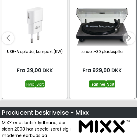
USB-A oplader, kompakt (5W)
Lenco L-30 pladespiller
Fra
39,00
DKK
Fra
929,00
DKK
Hvid
Sort
Træfinér
Sort
Producent beskrivelse - Mixx
MIXX er et britisk lydbrand, der
siden 2008 har specialiseret sig i
moderne earbuds og