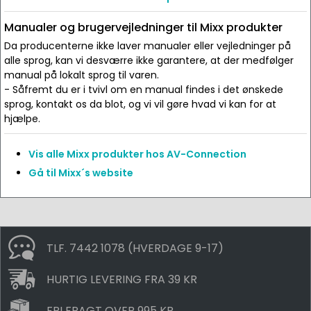
Manualer og brugervejledninger til Mixx produkter
Da producenterne ikke laver manualer eller vejledninger på
alle sprog, kan vi desværre ikke garantere, at der medfølger
manual på lokalt sprog til varen.
- Såfremt du er i tvivl om en manual findes i det ønskede
sprog, kontakt os da blot, og vi vil gøre hvad vi kan for at
hjælpe.
Vis alle Mixx produkter hos AV-Connection
Gå til Mixx´s website
TLF. 7442 1078 (HVERDAGE 9-17)
HURTIG LEVERING FRA 39 KR
FRI FRAGT OVER 995 KR