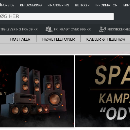
FORSIDE
RETURNERING
FINANSIERING
BUTIKKER
INFORMATION
ERH
TIG LEVERING FRA 39 KR
FRI FRAGT OVER 995 KR
PRISSIKKERHE
HØJTALER
HØRETELEFONER
KABLER & TILBEHØR