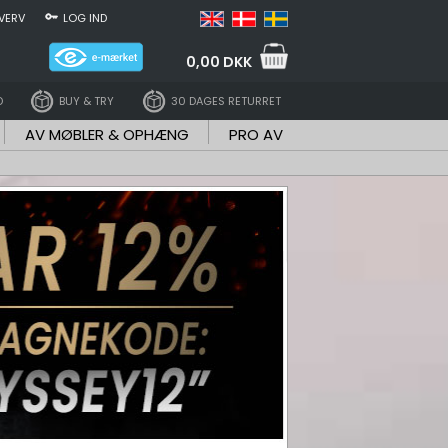
VERV
LOG IND
0,00 DKK
D
BUY & TRY
30 DAGES RETURRET
AV MØBLER & OPHÆNG
PRO AV